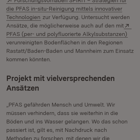
Forschungsvorhaben SPIRIT – Strategien für
die PFAS in-situ-Reinigung mittels innovativer
(Öffnet in neuem Fenster)
Technologien
zur Verfügung. Untersucht werden
Ext
Ansätze, die möglicherweise auch auf den mit
(Öff
PFAS (per- und polyfluorierte Alkylsubstanzen)
verunreinigten Bodenflächen in den Regionen
Rastatt/Baden-Baden und Mannheim zum Einsatz
kommen könnten.
Projekt mit vielversprechenden
Ansätzen
„PFAS gefährden Mensch und Umwelt. Wir
müssen verhindern, dass sie weiterhin in die
Böden und ins Wasser gelangen. Wo das schon
passiert ist, gilt es, mit Nachdruck nach
Methoden zu forschen, mit denen wir die