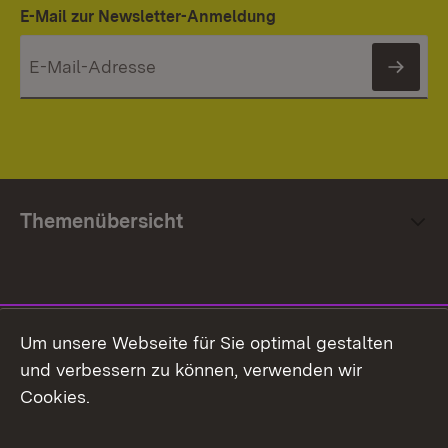
E-Mail zur Newsletter-Anmeldung
News
Themenübersicht
Social Media
Um unsere Webseite für Sie optimal gestalten
und verbessern zu können, verwenden wir
Facebook
Cookies.
Flickr