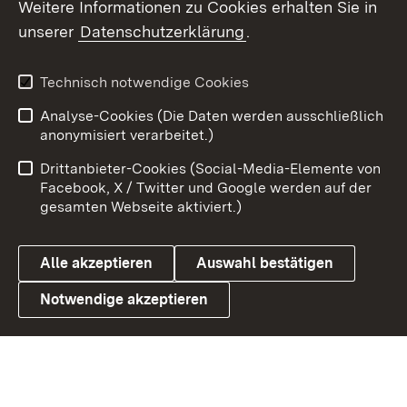
Weitere Informationen zu Cookies erhalten Sie in
X / Twitter
unserer
Datenschutzerklärung
.
Youtube
Technisch notwendige Cookies
Zum 
Analyse-Cookies (Die Daten werden ausschließlich
Impressum
Kontakt
anonymisiert verarbeitet.)
Benutzungshinweise
Netiquette
Drittanbieter-Cookies (Social-Media-Elemente von
Barrierefreiheit
Datenschutz
Facebook, X / Twitter und Google werden auf der
gesamten Webseite aktiviert.)
Cookies
Alle akzeptieren
Auswahl bestätigen
Notwendige akzeptieren
Link zum Landesportal