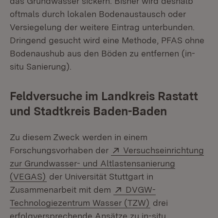
das Grundwasser sickern. Bisher wird deshalb
oftmals durch lokalen Bodenaustausch oder
Versiegelung der weitere Eintrag unterbunden.
Dringend gesucht wird eine Methode, PFAS ohne
Bodenaushub aus den Böden zu entfernen (in-
situ Sanierung).
Feldversuche im Landkreis Rastatt
und Stadtkreis Baden-Baden
Zu diesem Zweck werden in einem
Extern:
Forschungsvorhaben der
Versuchseinrichtung
zur Grundwasser- und Altlastensanierung
(Öffnet in neuem Fenster)
(VEGAS)
der Universität Stuttgart in
Extern:
Zusammenarbeit mit dem
DVGW-
(Öffnet in neuem
Technologiezentrum Wasser (TZW)
drei
erfolgversprechende Ansätze zu in-situ