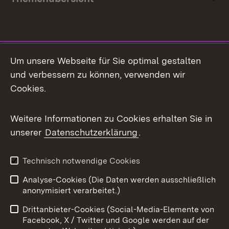
Social Media
Um unsere Webseite für Sie optimal gestalten
und verbessern zu können, verwenden wir
Facebook
Cookies.
Flickr
Weitere Informationen zu Cookies erhalten Sie in
X / Twitter
unserer
Datenschutzerklärung
.
Youtube
Technisch notwendige Cookies
Zum 
Analyse-Cookies (Die Daten werden ausschließlich
Impressum
Kontakt
anonymisiert verarbeitet.)
Benutzungshinweise
Netiquette
Drittanbieter-Cookies (Social-Media-Elemente von
Barrierefreiheit
Datenschutz
Facebook, X / Twitter und Google werden auf der