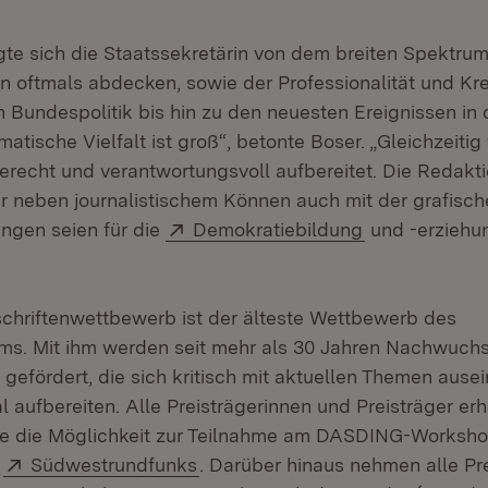
gte sich die Staatssekretärin von dem breiten Spektrum
 oftmals abdecken, sowie der Professionalität und Krea
 Bundespolitik bis hin zu den neuesten Ereignissen in 
matische Vielfalt ist groß“, betonte Boser. „Gleichzeiti
gerecht und verantwortungsvoll aufbereitet. Die Redakt
 neben journalistischem Können auch mit der grafisch
Extern:
(Öffnet in ne
ungen seien für die
Demokratiebildung
und -erziehu
schriftenwettbewerb ist der älteste Wettbewerb des
ums. Mit ihm werden seit mehr als 30 Jahren Nachwuch
 gefördert, die sich kritisch mit aktuellen Themen aus
 aufbereiten. Alle Preisträgerinnen und Preisträger erh
ie die Möglichkeit zur Teilnahme am DASDING-Worksho
Extern:
(Öffnet in neuem Fenster)
s
Südwestrundfunks
. Darüber hinaus nehmen alle Pr