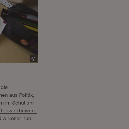
 die
en aus Politik,
n im Schuljahr
(Öffnet in neuem Fenster)
iftenwettbewerb
dra Boser nun