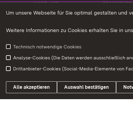
Dienst- und
Abgeordnete
Versorgungsbezüge
Um unsere Webseite für Sie optimal gestalten und v
Bürgerbeauft
Kommunale Verfahren
Petition
Weitere Informationen zu Cookies erhalten Sie in un
Weitere
Volksantrag
Beteiligungsprozesse
Technisch notwendige Cookies
Volksabstim
Analyse-Cookies (Die Daten werden ausschließlich ano
Drittanbieter-Cookies (Social-Media-Elemente von Fac
Link zum Landesportal
Alle akzeptieren
Auswahl bestätigen
Not