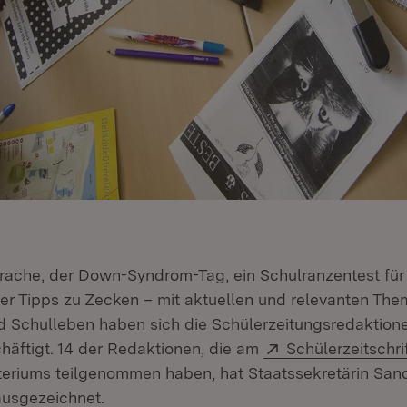
che, der Down-Syndrom-Tag, ein Schulranzentest für
er Tipps zu Zecken – mit aktuellen und relevanten Them
d Schulleben haben sich die Schülerzeitungsredaktione
Extern:
äftigt. 14 der Redaktionen, die am
Schülerzeitschr
teriums teilgenommen haben, hat Staatssekretärin San
ausgezeichnet.