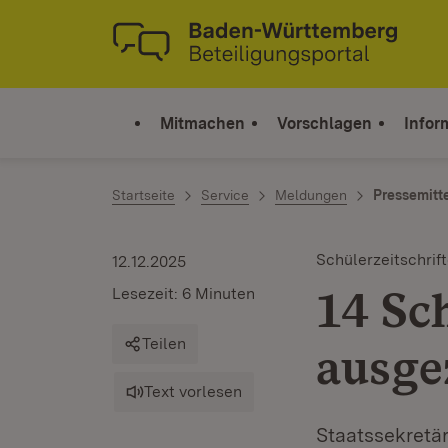
Zum Inhalt springen
Link zur Startseite
Mitmachen
Vorschlagen
Infor
Startseite
Service
Meldungen
Pressemitt
Schülerzeitschri
12.12.2025
14 Sc
Lesezeit: 6 Minuten
Teilen
ausge
Text vorlesen
Staatssekretä