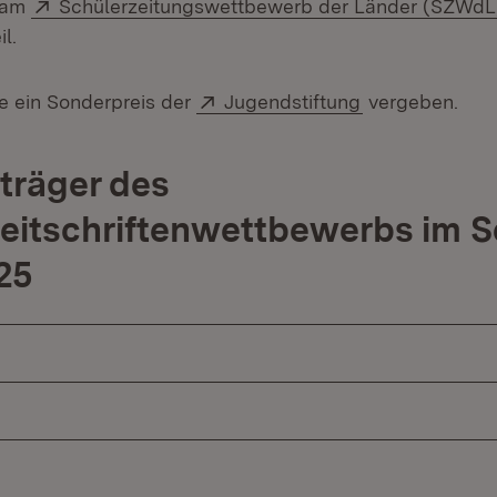
Extern:
r am
Schülerzeitungswettbewerb der Länder (SZWdL
l.
Extern:
(Öffnet in neu
e ein Sonderpreis der
Jugendstiftung
vergeben.
sträger des
eitschriftenwettbewerbs im S
25