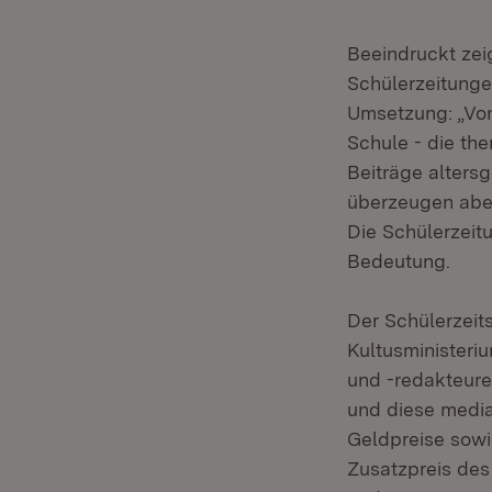
Beeindruckt zei
Schülerzeitungen
Umsetzung: „Von
Schule - die the
Beiträge alters
überzeugen aber
Die Schülerzeit
Bedeutung.
Der Schülerzeit
Kultusministeri
und -redakteure
und diese medial
Geldpreise sow
Zusatzpreis de