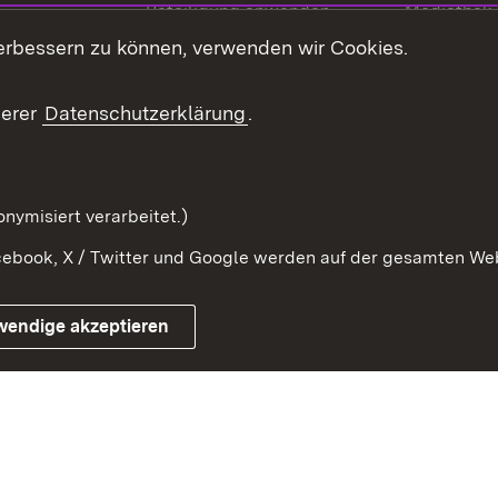
Beteiligung anwenden
Mediathek
erbessern zu können, verwenden wir Cookies.
ragte
Beteiligung stärken
Publikatio
Beteiligung erleben
Glossar
serer
Datenschutzerklärung
.
Beteiligung erforschen
mung
nymisiert verarbeitet.)
ebook, X / Twitter und Google werden auf der gesamten Webs
Impressum
Kontakt
Benutzungshinweise
Netiqu
wendige akzeptieren