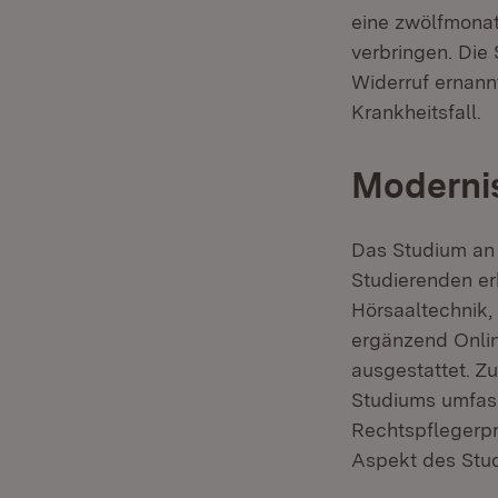
eine zwölfmonat
verbringen. Die
Widerruf ernann
Krankheitsfall.
Moderni
Das Studium an d
Studierenden er
Hörsaaltechnik,
ergänzend Onli
ausgestattet. Z
Studiums umfass
Rechtspflegerpr
Aspekt des Stud