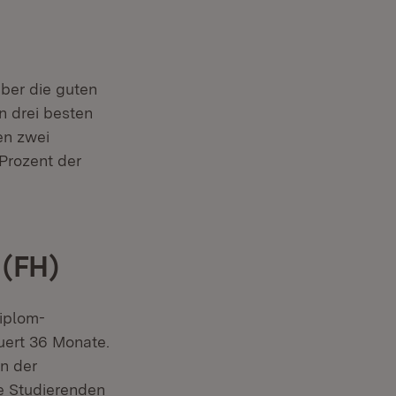
über die guten
n drei besten
en zwei
Prozent der
 (FH)
iplom-
uert 36 Monate.
n der
e Studierenden