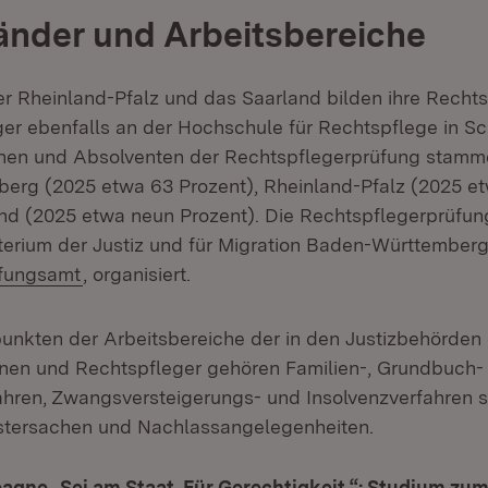
änder und Arbeitsbereiche
er Rheinland-Pfalz und das Saarland bilden ihre Recht
er ebenfalls an der Hochschule für Rechtspflege in S
nnen und Absolventen der Rechtspflegerprüfung stamm
rg (2025 etwa 63 Prozent), Rheinland-Pfalz (2025 et
d (2025 etwa neun Prozent). Die Rechtspflegerprüfung
terium der Justiz und für Migration Baden-Württember
(Öffnet in neuem Fenster)
üfungsamt
, organisiert.
nkten der Arbeitsbereiche der in den Justizbehörden
nen und Rechtspfleger gehören Familien-, Grundbuch-
hren, Zwangsversteigerungs- und Insolvenzverfahren 
stersachen und Nachlassangelegenheiten.
gne „Sei am Staat. Für Gerechtigkeit.“: Studium zum