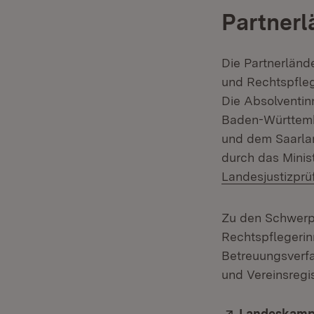
Partnerl
Die Partnerländ
und Rechtspfleg
Die Absolventi
Baden-Württembe
und dem Saarlan
durch das Minis
Landesjustizpr
Zu den Schwerpu
Rechtspflegerin
Betreuungsverfa
und Vereinsregi
Extern:
Landeskampa