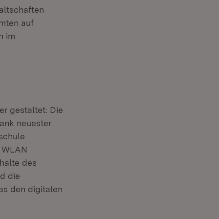
altschaften
mten auf
n im
r gestaltet: Die
Dank neuester
schule
it WLAN
halte des
d die
as den digitalen