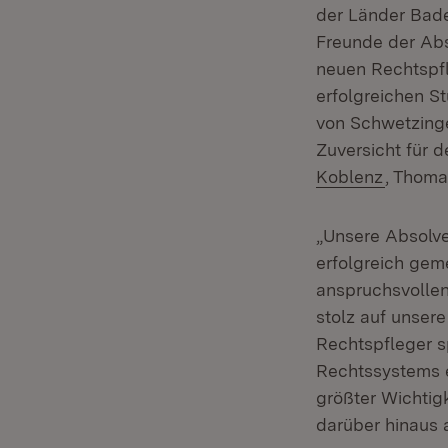
der Länder Bade
Freunde der Abs
neuen Rechtspf
erfolgreichen S
von Schwetzinge
Zuversicht für d
(Öffnet
Koblenz
, Thoma
„Unsere Absolv
erfolgreich geme
anspruchsvollen
stolz auf unser
Rechtspfleger sp
Rechtssystems es
größter Wichtigk
darüber hinaus 