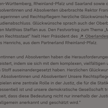
n-Württemberg, Rheinland-Pfalz und Saarland sowie d
olventinnen und Absolventen überbrachte Rektor Fran
legerinnen und Rechtspflegern herzliche Glückwünsch
tudienabschluss. Glückwünsche sprach auch der Ober
n Matthias Steffan aus. Den Festvortrag zum Thema „
Extern:
en Rechtsstaat“ hielt Herr Präsident des
Oberlandes
 in neuem Fenster)
s Henrichs, aus dem Partnerland Rheinland-Pfalz.
entinnen und Absolventen haben die Herausforderunge
istert, indem sie sich mit dem komplexen, vielfältigen 
 Stoff auseinandergesetzt haben. Herzlichen Glückwun
e Absolventinnen und Absolventen! Unsere Rechtspfleg
ielen eine zentrale Rolle in der Justiz, die für die Stat
sentiell ist und unsere demokratische Gesellschaft trä
eit, dass diese Bedeutung nicht nur innerhalb der Just
allgemein anerkannt und geschätzt wird.“