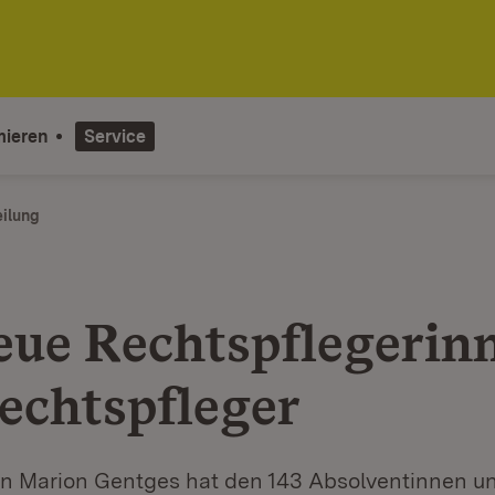
mieren
Service
eilung
eue Rechtspflegerin
echtspfleger
rin Marion Gentges hat den 143 Absolventinnen u