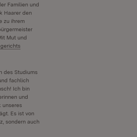
er Familien und
k Haarer den
e zu ihrem
bürgermeister
Mit Mut und
gerichts
n des Studiums
und fachlich
sch! Ich bin
erinnen und
ik unseres
gt. Es ist von
iz, sondern auch