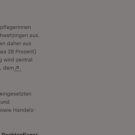
spflegerinnen
chwetzingen aus.
en daher aus
wa 28 Prozent)
 wird zentral
Extern:
g, dem
 eingesetzten
 und
sowie Handels-
 Rechtspfleger
(Öffnet in neuem Fenster)