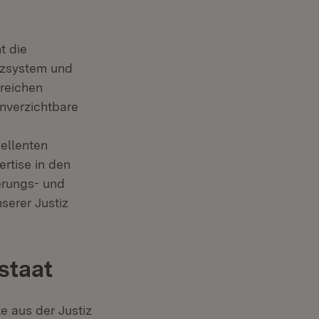
t die
izsystem und
greichen
nverzichtbare
zellenten
rtise in den
erungs- und
serer Justiz
staat
e aus der Justiz