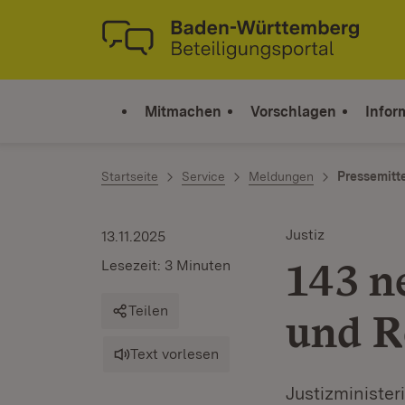
Zum Inhalt springen
Link zur Startseite
Mitmachen
Vorschlagen
Infor
Startseite
Service
Meldungen
Pressemitt
Justiz
13.11.2025
143 n
Lesezeit: 3 Minuten
Teilen
und R
Text vorlesen
Justizministe