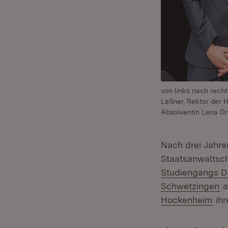
von links nach recht
Leßner, Rektor der 
Absolventin Lena Dr
Nach drei Jahre
Staatsanwaltsc
Studiengangs Di
(Ö
Schwetzingen
a
(Öf
Hockenheim
ihr