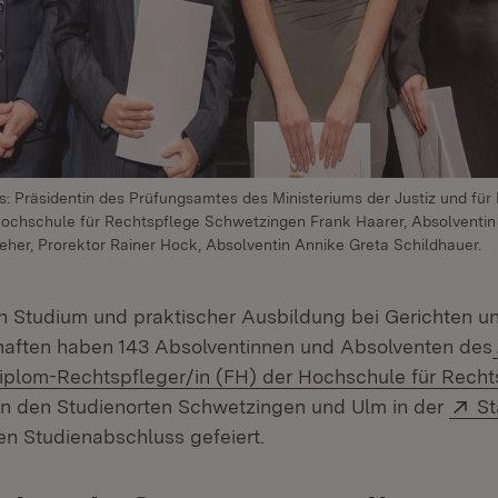
s: Präsidentin des Prüfungsamtes des Ministeriums der Justiz und für 
Hochschule für Rechtspflege Schwetzingen Frank Haarer, Absolventin 
eher, Prorektor Rainer Hock, Absolventin Annike Greta Schildhauer.
n Studium und praktischer Ausbildung bei Gerichten u
haften haben 143 Absolventinnen und Absolventen des
plom-Rechtspfleger/in (FH) der Hochschule für Recht
ffnet in neuem Fenster)
Ex
n den Studienorten Schwetzingen und Ulm in der
St
fnet in neuem Fenster)
en Studienabschluss gefeiert.