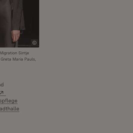
Migration Sintje
Greta Maria Pauls,
nd
Extern:
spflege
tern:
adthalle