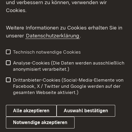
und verbessern zu können, verwenden wir
Facebook
Cookies.
Flickr
Weitere Informationen zu Cookies erhalten Sie in
X / Twitter
unserer
Datenschutzerklärung
.
Youtube
Technisch notwendige Cookies
Zum 
Analyse-Cookies (Die Daten werden ausschließlich
Impressum
Kontakt
anonymisiert verarbeitet.)
Benutzungshinweise
Netiquette
Drittanbieter-Cookies (Social-Media-Elemente von
Barrierefreiheit
Datenschutz
Facebook, X / Twitter und Google werden auf der
gesamten Webseite aktiviert.)
Cookies
Alle akzeptieren
Auswahl bestätigen
Notwendige akzeptieren
Link zum Landesportal