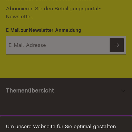
Abonnieren Sie den Beteiligungsportal-
Newsletter.
E-Mail zur Newsletter-Anmeldung
News
Themenübersicht
Social Media
Um unsere Webseite für Sie optimal gestalten