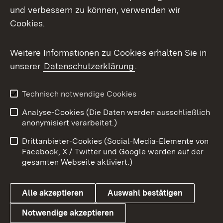
und verbessern zu können, verwenden wir
Facebook
Cookies.
Flickr
Weitere Informationen zu Cookies erhalten Sie in
X / Twitter
unserer
Datenschutzerklärung
.
Youtube
Technisch notwendige Cookies
Zum 
Analyse-Cookies (Die Daten werden ausschließlich
Impressum
Kontakt
anonymisiert verarbeitet.)
Benutzungshinweise
Netiquette
Drittanbieter-Cookies (Social-Media-Elemente von
Barrierefreiheit
Datenschutz
Facebook, X / Twitter und Google werden auf der
gesamten Webseite aktiviert.)
Cookies
Alle akzeptieren
Auswahl bestätigen
Notwendige akzeptieren
Link zum Landesportal