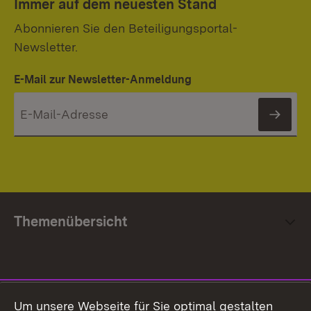
Immer auf dem neuesten Stand
Abonnieren Sie den Beteiligungsportal-
Newsletter.
E-Mail zur Newsletter-Anmeldung
News
Themenübersicht
Social Media
Um unsere Webseite für Sie optimal gestalten