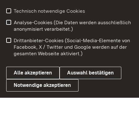
Technisch notwendige Cookies
Zum 
Analyse-Cookies (Die Daten werden ausschließlich
Impressum
Kontakt
anonymisiert verarbeitet.)
Benutzungshinweise
Netiquette
Drittanbieter-Cookies (Social-Media-Elemente von
Barrierefreiheit
Datenschutz
Facebook, X / Twitter und Google werden auf der
gesamten Webseite aktiviert.)
Cookies
Alle akzeptieren
Auswahl bestätigen
Notwendige akzeptieren
Link zum Landesportal