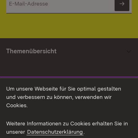
News
Themenübersicht
Social Media
Um unsere Webseite für Sie optimal gestalten
und verbessern zu können, verwenden wir
Facebook
Cookies.
Flickr
Weitere Informationen zu Cookies erhalten Sie in
X / Twitter
unserer
Datenschutzerklärung
.
Youtube