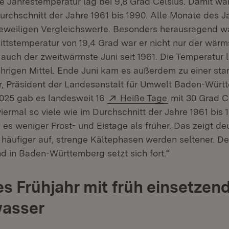
he Jahrestemperatur lag bei 9,8 Grad Celsius. Damit war
urchschnitt der Jahre 1961 bis 1990. Alle Monate des 
jeweiligen Vergleichswerte. Besonders herausragend war
ittstemperatur von 19,4 Grad war er nicht nur der wär
 auch der zweitwärmste Juni seit 1961. Die Temperatur 
hrigen Mittel. Ende Juni kam es außerdem zu einer star
er, Präsident der Landesanstalt für Umwelt Baden-Württ
Extern:
(Öffnet in neu
2025 gab es landesweit 16
Heiße Tage
mit 30 Grad C
iermal so viele wie im Durchschnitt der Jahre 1961 bis 
 es weniger Frost- und Eistage als früher. Das zeigt de
r häufiger auf, strenge Kältephasen werden seltener. De
 in Baden-Württemberg setzt sich fort.“
s Frühjahr mit früh einsetze
wasser