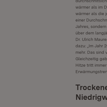
durchschnittlic
wärmer als im D
wärmer als die 
einer Durchschn
Jahres, sondern
über dem langjä
Dr. Ulrich Maur
dazu: „Im Jahr 
mehr. Das sind v
Gleichzeitig gab
Hitze tritt imme
Erwärmungstrend
Trockene
Niedrig