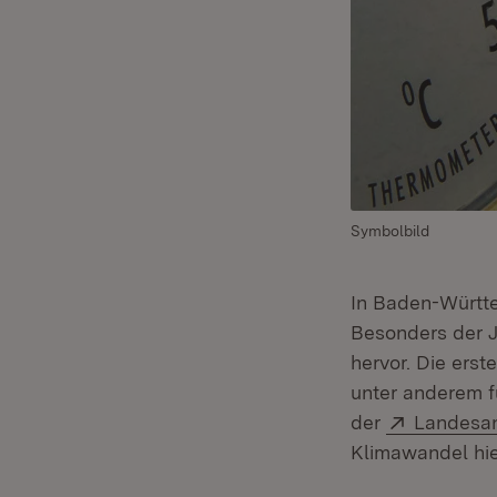
Symbolbild
In Baden-Württe
Besonders der J
hervor. Die ers
unter anderem f
Extern:
der
Landesan
Klimawandel hier