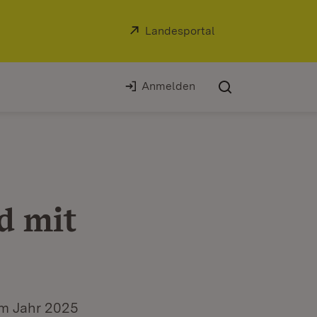
Extern:
Landesportal
(Öffnet in neuem Fe
Anmelden
d mit
im Jahr 2025