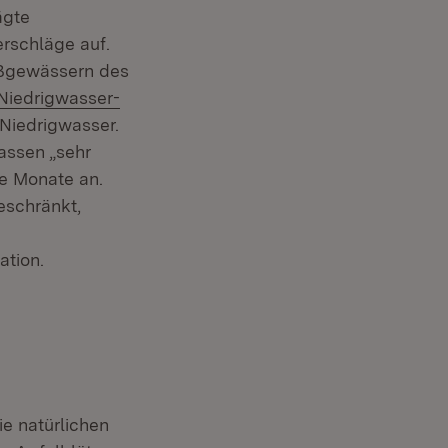
ägte
rschläge auf.
ießgewässern des
Extern:
Niedrigwasser-
 Niedrigwasser.
lassen „sehr
re Monate an.
eschränkt,
ation.
ie natürlichen