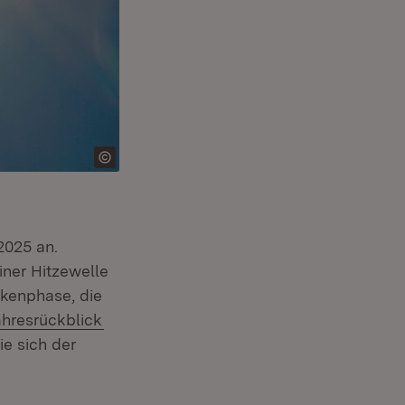
2025 an.
iner Hitzewelle
ckenphase, die
(Öffnet in neuem Fenster)
ahresrückblick
in neuem Fenster)
ie sich der