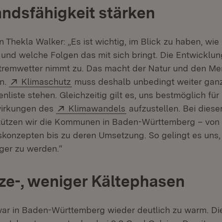
ndsfähigkeit stärken
 Thekla Walker: „Es ist wichtig, im Blick zu haben, wie
und welche Folgen das mit sich bringt. Die Entwicklung 
xtremwetter nimmt zu. Das macht der Natur und den M
Extern:
(Öffnet in neuem Fenster)
en.
Klimaschutz
muss deshalb unbedingt weiter gan
enliste stehen. Gleichzeitig gilt es, uns bestmöglich für 
Extern:
(Öffnet in neuem Fenste
irkungen des
Klimawandels
aufzustellen. Bei diese
ützen wir die Kommunen in Baden-Württemberg – von 
onzepten bis zu deren Umsetzung. So gelingt es uns,
ger zu werden.“
ze-, weniger Kältephasen
ar in Baden-Württemberg wieder deutlich zu warm. Di