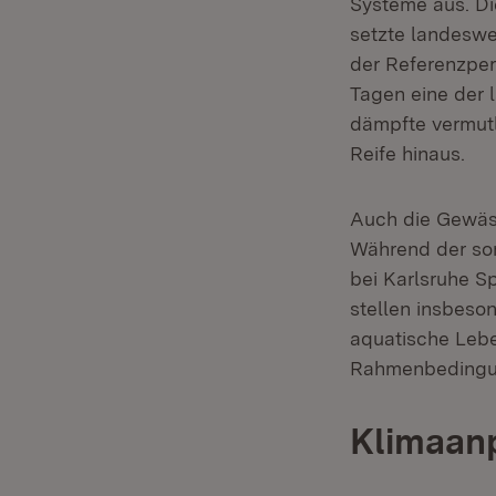
Systeme aus. Di
setzte landeswei
der Referenzperi
Tagen eine der 
dämpfte vermutl
Reife hinaus.
Auch die Gewäss
Während der som
bei Karlsruhe S
stellen insbeso
aquatische Lebe
Rahmenbedingun
Klimaanp