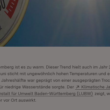
mberg ist es zu warm. Dieser Trend hielt auch im Jahr 
uni sticht mit ungewöhnlich hohen Temperaturen und e
te Jahreshälfte war geprägt von einer ausgeprägten Tro
Extern:
ür niedrige Wasserstände sorgte. Der
Klimatische J
(Öffnet 
stalt für Umwelt Baden-Württemberg (LUBW)
zeigt, w
 vor Ort auswirkt.