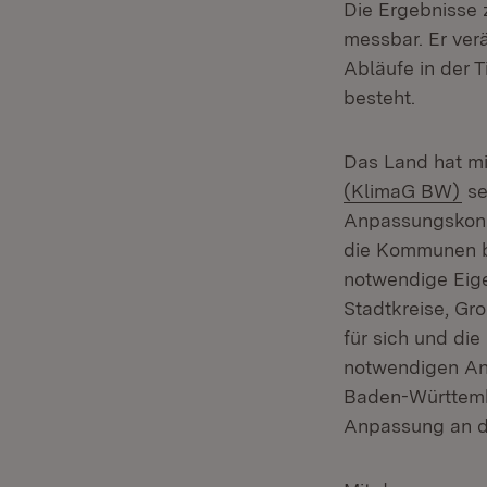
Die Ergebnisse 
messbar. Er ver
Abläufe in der 
besteht.
Das Land hat m
(Ö
(KlimaG BW)
se
Anpassungskonz
die Kommunen be
notwendige Eige
Stadtkreise, Gr
für sich und di
notwendigen An
Baden-Württembe
Anpassung an d