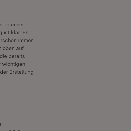
 sich unser
ist klar: Es
enschen immer
z oben auf
die bereits
r)
r wichtigen
der Erstellung
e