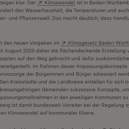
Extern:
(Öffnet in neuem Fenst
zeigen klar: Der
Klimawandel
ist in Baden-Württemb
ändert den Wasserhaushalt, die Temperaturen und auch
Tier- und Pflanzenwelt. Das macht deutlich, dass Hand
Extern:
it den neuen Vorgaben im
Klimagesetz Baden-Würt
ffnet in neuem Fenster)
it August 2025 daher die flächendeckende Erstellung
epten auf den Weg gebracht und dafür auskömmliche F
reitgestellt. Im Rahmen dieser Anpassungskonzepte s
nvorsorge der Bürgerinnen und Bürger adressiert werd
oßen Kreisstädte und die Landkreise erstellen für sich
e kreisangehörigen Gemeinden sukzessive Konzepte, um
passungsmaßnahmen in den jeweiligen Kommunen zu id
rg ist damit bundesweit Vorreiter bei der Regelung s
en Klimawandel auf kommunaler Ebene.
Extern: