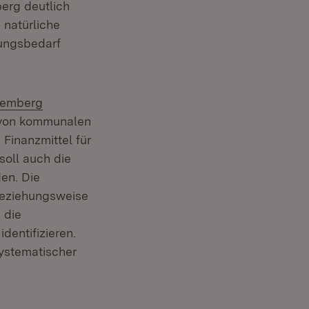
er)
erg deutlich
 natürliche
lungsbedarf
temberg
 von kommunalen
inanzmittel für
oll auch die
en. Die
 beziehungsweise
 die
entifizieren.
ystematischer