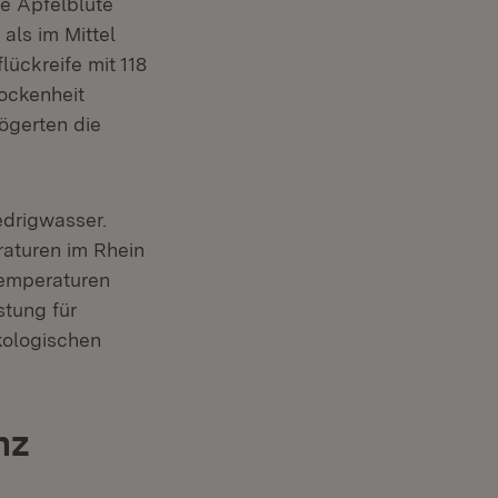
e Apfelblüte
 als im Mittel
lückreife mit 118
rockenheit
ögerten die
edrigwasser.
aturen im Rhein
Temperaturen
stung für
kologischen
nz