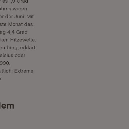
 es 1,9 Grad
Jahres waren
 der Juni: Mit
mste Monat des
lag 4,4 Grad
ken Hitzewelle.
emberg, erklärt
em Fenster)
elsius oder
1990.
utlich: Extreme
r
ndem