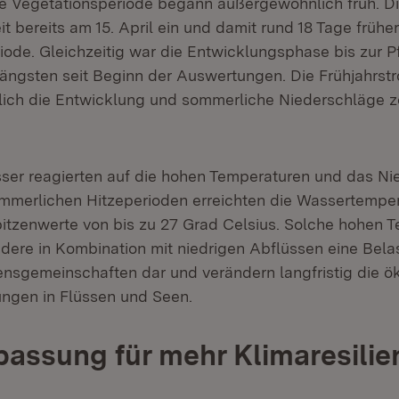
e Vegetationsperiode begann außergewöhnlich früh. Di
t bereits am 15. April ein und damit rund 18 Tage früher
ode. Gleichzeitig war die Entwicklungsphase bis zur Pf
längsten seit Beginn der Auswertungen. Die Frühjahrst
ich die Entwicklung und sommerliche Niederschläge z
er reagierten auf die hohen Temperaturen und das Ni
merlichen Hitzeperioden erreichten die Wassertemper
pitzenwerte von bis zu 27 Grad Celsius. Solche hohen 
ndere in Kombination mit niedrigen Abflüssen eine Bela
nsgemeinschaften dar und verändern langfristig die ö
gen in Flüssen und Seen.
assung für mehr Klimaresilie