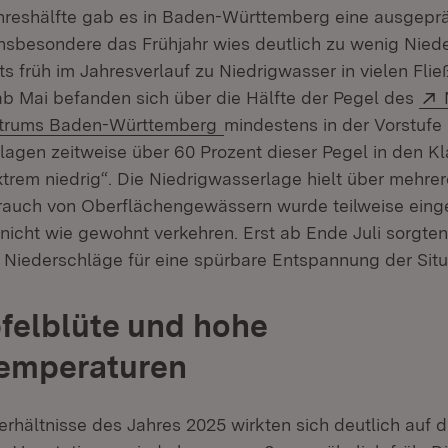
ahreshälfte gab es in Baden-Württemberg eine ausgepr
nsbesondere das Frühjahr wies deutlich zu wenig Niede
ts früh im Jahresverlauf zu Niedrigwasser in vielen Fl
b Mai befanden sich über die Hälfte der Pegel des
(Öffnet in neuem Fenster)
ntrums Baden-Württemberg
mindestens in der Vorstufe
 lagen zeitweise über 60 Prozent dieser Pegel in den K
xtrem niedrig“. Die Niedrigwasserlage hielt über mehre
auch von Oberflächengewässern wurde teilweise eing
 nicht wie gewohnt verkehren. Erst ab Ende Juli sorgten
Niederschläge für eine spürbare Entspannung der Situ
felblüte und hohe
emperaturen
rhältnisse des Jahres 2025 wirkten sich deutlich auf d