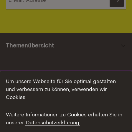
News
Themenübersicht
Social Media
Um unsere Webseite für Sie optimal gestalten
und verbessern zu können, verwenden wir
Facebook
Cookies.
Flickr
Weitere Informationen zu Cookies erhalten Sie in
X / Twitter
unserer
Datenschutzerklärung
.
Youtube