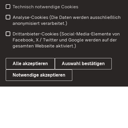
Technisch notwendige Cookies
Zum 
Analyse-Cookies (Die Daten werden ausschließlich
Impressum
Kontakt
anonymisiert verarbeitet.)
Benutzungshinweise
Netiquette
Drittanbieter-Cookies (Social-Media-Elemente von
Barrierefreiheit
Datenschutz
Facebook, X / Twitter und Google werden auf der
gesamten Webseite aktiviert.)
Cookies
Alle akzeptieren
Auswahl bestätigen
Notwendige akzeptieren
Link zum Landesportal