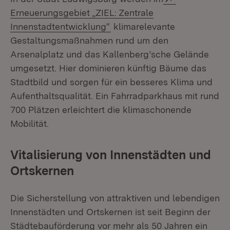
Erneuerungsgebiet „ZIEL: Zentrale
(Öffnet in neuem Fenster)
Innenstadtentwicklung“
klimarelevante
Gestaltungsmaßnahmen rund um den
Arsenalplatz und das Kallenberg’sche Gelände
umgesetzt. Hier dominieren künftig Bäume das
Stadtbild und sorgen für ein besseres Klima und
Aufenthaltsqualität. Ein Fahrradparkhaus mit rund
700 Plätzen erleichtert die klimaschonende
Mobilität.
Vitalisierung von Innenstädten und
Ortskernen
Die Sicherstellung von attraktiven und lebendigen
Innenstädten und Ortskernen ist seit Beginn der
Städtebauförderung vor mehr als 50 Jahren ein