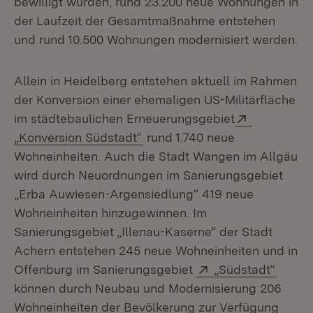
bewilligt wurden, rund 23.200 neue Wohnungen in
der Laufzeit der Gesamtmaßnahme entstehen
und rund 10.500 Wohnungen modernisiert werden.
Allein in Heidelberg entstehen aktuell im Rahmen
der Konversion einer ehemaligen US-Militärfläche
Extern:
im städtebaulichen Erneuerungsgebiet
(Öffnet in neuem Fenster)
„Konversion Südstadt“
rund 1.740 neue
Wohneinheiten. Auch die Stadt Wangen im Allgäu
wird durch Neuordnungen im Sanierungsgebiet
„Erba Auwiesen-Argensiedlung“ 419 neue
Wohneinheiten hinzugewinnen. Im
Sanierungsgebiet „Illenau-Kaserne“ der Stadt
Achern entstehen 245 neue Wohneinheiten und in
Extern:
(Öffne
Offenburg im Sanierungsgebiet
„Südstadt“
können durch Neubau und Modernisierung 206
Wohneinheiten der Bevölkerung zur Verfügung