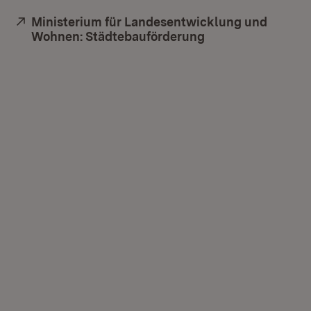
Extern:
Ministerium für Landesentwicklung und
Wohnen: Städtebauförderung
(Öffnet in neuem 