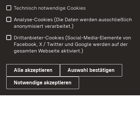
Technisch notwendige Cookies
Zum 
Analyse-Cookies (Die Daten werden ausschließlich
Impressum
Kontakt
anonymisiert verarbeitet.)
Benutzungshinweise
Netiquette
Drittanbieter-Cookies (Social-Media-Elemente von
Barrierefreiheit
Datenschutz
Facebook, X / Twitter und Google werden auf der
gesamten Webseite aktiviert.)
Cookies
Alle akzeptieren
Auswahl bestätigen
Notwendige akzeptieren
Link zum Landesportal