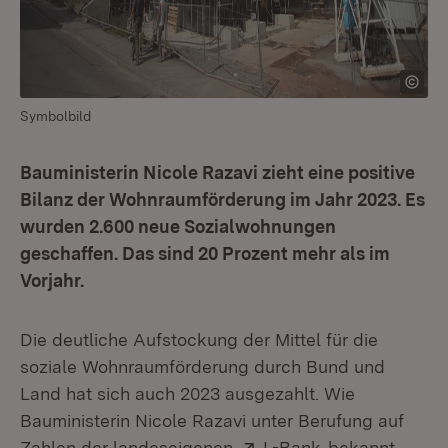
Symbolbild
Bauministerin Nicole Razavi zieht eine positive
Bilanz der Wohnraumförderung im Jahr 2023. Es
wurden 2.600 neue Sozialwohnungen
geschaffen. Das sind 20 Prozent mehr als im
Vorjahr.
Die deutliche Aufstockung der Mittel für die
soziale Wohnraumförderung durch Bund und
Land hat sich auch 2023 ausgezahlt. Wie
Bauministerin Nicole Razavi unter Berufung auf
Extern:
(Öffnet in neue
Zahlen der landeseigenen
L-Bank
bekannt