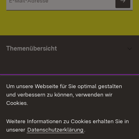
News
Themenübersicht
Social Media
Um unsere Webseite für Sie optimal gestalten
und verbessern zu können, verwenden wir
Facebook
Cookies.
Flickr
Weitere Informationen zu Cookies erhalten Sie in
X / Twitter
unserer
Datenschutzerklärung
.
Youtube