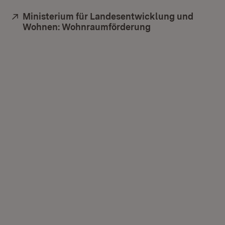
Extern:
Ministerium für Landesentwicklung und
Wohnen: Wohnraumförderung
(Öffnet in neuem 