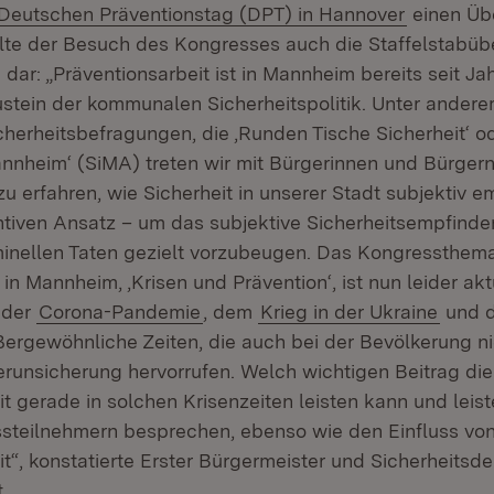
Extern:
(Öffnet i
Deutschen Präventionstag (DPT) in Hannover
einen Übe
ellte der Besuch des Kongresses auch die Staffelstabü
ar: „Präventionsarbeit ist in Mannheim bereits seit Ja
stein der kommunalen Sicherheitspolitik. Unter ander
cherheitsbefragungen, die ‚Runden Tische Sicherheit‘ o
Mannheim‘ (SiMA) treten wir mit Bürgerinnen und Bürger
u erfahren, wie Sicherheit in unserer Stadt subjektiv 
ntiven Ansatz – um das subjektive Sicherheitsempfinde
minellen Taten gezielt vorzubeugen. Das Kongressthe
in Mannheim, ‚Krisen und Prävention‘, ist nun leider akt
 der
Corona-Pandemie
, dem
Krieg in der Ukraine
und d
ßergewöhnliche Zeiten, die auch bei der Bevölkerung ni
runsicherung hervorrufen. Welch wichtigen Beitrag die
t gerade in solchen Krisenzeiten leisten kann und leist
steilnehmern besprechen, ebenso wie den Einfluss von 
t“, konstatierte Erster Bürgermeister und Sicherheitsd
.