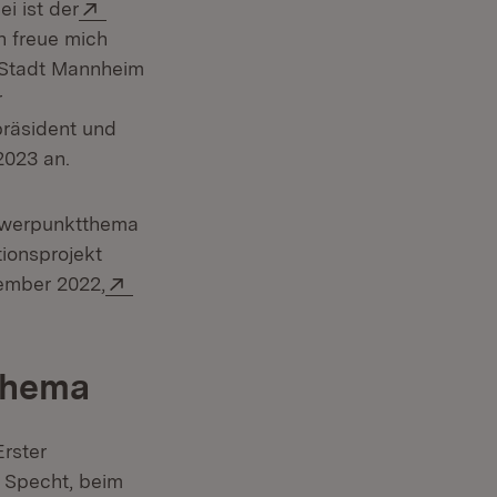
Extern:
i ist der
h freue mich
 Stadt Mannheim
r
präsident und
2023 an.
chwerpunktthema
tionsprojekt
Extern:
vember 2022,
sthema
Erster
n Specht, beim