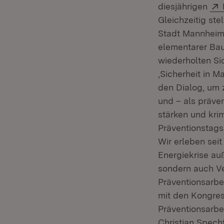
diesjährigen
Gleichzeitig st
Stadt Mannheim d
elementarer Bau
wiederholten Si
‚Sicherheit in 
den Dialog, um z
und – als präve
stärken und kri
Präventionstags 
Wir erleben seit
Energiekrise au
sondern auch Ve
Präventionsarbei
mit den Kongres
Präventionsarbei
Christian Specht