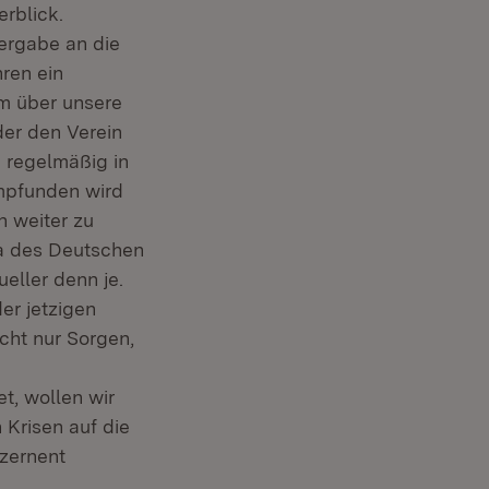
n neuem Fenster)
rblick.
bergabe an die
hren ein
em über unsere
der den Verein
n regelmäßig in
empfunden wird
n weiter zu
ma des Deutschen
ueller denn je.
er jetzigen
cht nur Sorgen,
et, wollen wir
Krisen auf die
ezernent