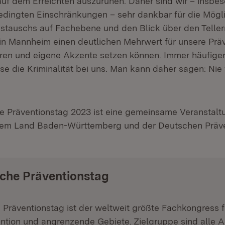
h auf dem Erreichten auszuruhen. Daher sind wir – insb
ingten Einschränkungen – sehr dankbar für die Mögli
stauschs auf Fachebene und den Blick über den Tellerr
r in Mannheim einen deutlichen Mehrwert für unsere Prä
ren und eigene Akzente setzen können. Immer häufiger
se die Kriminalität bei uns. Man kann daher sagen: Nie
e Präventionstag 2023 ist eine gemeinsame Veranstalt
em Land Baden-Württemberg und der Deutschen Präve
che Präventionstag
Präventionstag ist der weltweit größte Fachkongress f
ntion und angrenzende Gebiete. Zielgruppe sind alle A