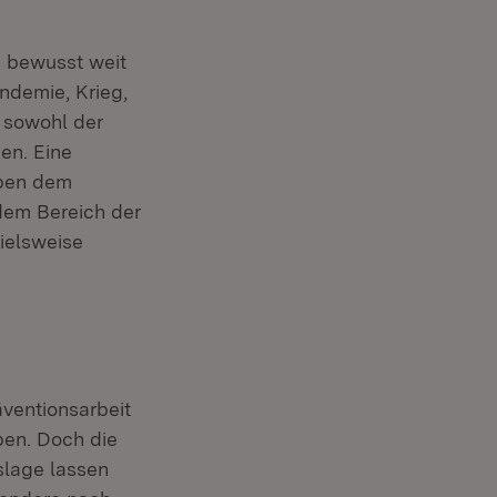
m bewusst weit
ndemie, Krieg,
 sowohl der
en. Eine
eben dem
dem Bereich der
ielsweise
äventionsarbeit
eben. Doch die
slage lassen