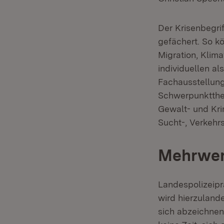
Der Krisenbegri
gefächert. So k
Migration, Klim
individuellen al
Fachausstellung
Schwerpunktthem
Gewalt- und Kri
Sucht-, Verkehr
Mehrwert
Landespolizeiprä
wird hierzulande
sich abzeichnen