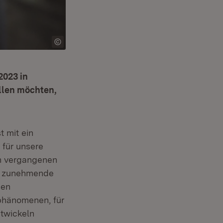
2023 in
ellen möchten,
t mit ein
 für unsere
den vergangenen
ie zunehmende
gen
phänomenen, für
twickeln