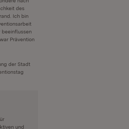
esondere nach
chkeit des
and. Ich bin
ventionsarbeit
 beeinflussen
 war Prävention
ung der Stadt
ntionstag
ür
ktiven und