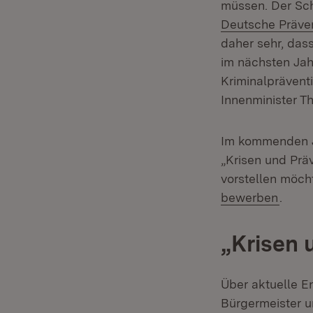
müssen. Der Schl
Deutsche Präve
daher sehr, da
im nächsten Jah
Kriminalpräventi
Innenminister T
Im kommenden Ja
„Krisen und Präv
vorstellen möcht
(Öffn
bewerben
.
„Krisen 
Über aktuelle En
Bürgermeister u