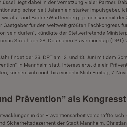
üssel liegt dabei in der Vernetzung vieler Partner. Dabe
(Öffnet in neuem Fenster)
ntionstag
schon seit Jahren ein starker Impulsgeber. Ic
ss wir als Land Baden-Württemberg gemeinsam mit der
r Gastgeber für den weltweit größten Fachkongress fü
on sein dürfen“, kündigte der Stellvertretende Minister
homas Strobl den 28. Deutschen Präventionstag (DPT) 
hr findet der 28. DPT am 12. und 13. Juni mit dem S
ention“ in Mannheim statt. Interessierte, die ein Präven
en, können sich noch bis einschließlich Freitag, 7. No
et in neuem Fenster)
und Prävention” als Kongres
twicklungen in der Präventionsarbeit verschaffte sich 
nd Sicherheitsdezernent der Stadt Mannheim, Christia