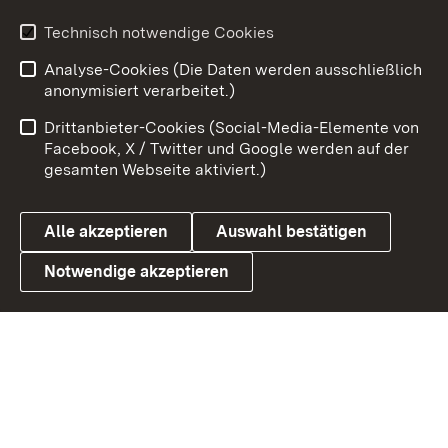
Technisch notwendige Cookies
Zum 
Analyse-Cookies (Die Daten werden ausschließlich
Impressum
Kontakt
anonymisiert verarbeitet.)
Benutzungshinweise
Netiquette
Drittanbieter-Cookies (Social-Media-Elemente von
Barrierefreiheit
Datenschutz
Facebook, X / Twitter und Google werden auf der
gesamten Webseite aktiviert.)
Cookies
Alle akzeptieren
Auswahl bestätigen
Notwendige akzeptieren
Link zum Landesportal