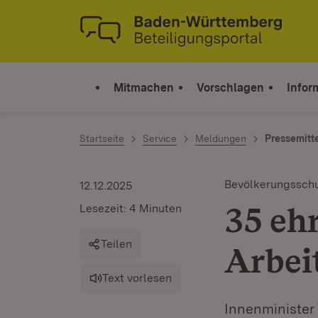
Zum Inhalt springen
Link zur Startseite
Mitmachen
Vorschlagen
Infor
Startseite
Service
Meldungen
Pressemitt
Bevölkerungssch
12.12.2025
35 eh
Lesezeit: 4 Minuten
Teilen
Arbei
Text vorlesen
Innenminister