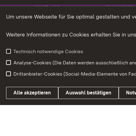
Dienst- und
Abgeordnete
Versorgungsbezüge
Um unsere Webseite für Sie optimal gestalten und v
Bürgerbeauft
Kommunale Verfahren
Petition
Weitere Informationen zu Cookies erhalten Sie in un
Weitere
Volksantrag
Beteiligungsprozesse
Technisch notwendige Cookies
Volksabstim
Analyse-Cookies (Die Daten werden ausschließlich ano
Drittanbieter-Cookies (Social-Media-Elemente von Fac
Link zum Landesportal
Alle akzeptieren
Auswahl bestätigen
Not