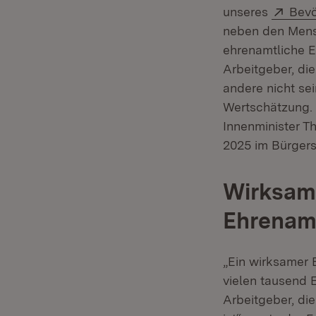
Exte
unseres
Bevö
neben den Mensc
ehrenamtliche E
Arbeitgeber, di
andere nicht se
Wertschätzung. 
Innenminister T
2025 im Bürgers
Wirksam
Ehrenam
„Ein wirksamer 
vielen tausend 
Arbeitgeber, di