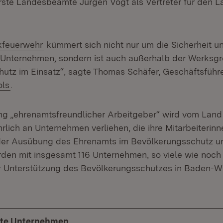
 Erste Landesbeamte Jürgen Vogt als Vertreter für den L
rn:
(Öffnet in neuem Fenster)
kfeuerwehr
kümmert sich nicht nur um die Sicherheit u
 Unternehmen, sondern ist auch außerhalb der Werksg
utz im Einsatz“, sagte Thomas Schäfer, Geschäftsführe
(Öffnet in neuem Fenster)
ols
.
ng „ehrenamtsfreundlicher Arbeitgeber“ wird vom Lan
rlich an Unternehmen verliehen, die ihre Mitarbeiterin
 der Ausübung des Ehrenamts im Bevölkerungsschutz un
en mit insgesamt 116 Unternehmen, so viele wie noch ni
 Unterstützung des Bevölkerungsschutzes in Baden-W
te Unternehmen