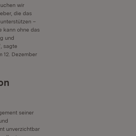
uchen wir
eber, die das
 unterstützen –
e kann ohne das
ng und
, sagte
am 12. Dezember
on
gement seiner
 und
nt unverzichtbar