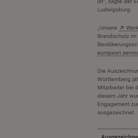
ist“, sagte der
Ludwigsburg.
Exte
„Unsere
Wer
Brandschutz im
Bevölkerungssch
european aeros
Die Auszeichnu
Württemberg jäh
Mitarbeiter bei
diesem Jahr wurd
Engagement zur
ausgezeichnet.
Ausgezeichne