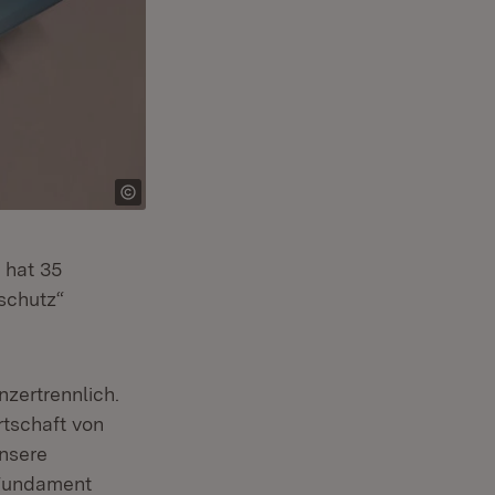
 hat 35
schutz“
er)
et in neuem Fenster)
nzertrennlich.
rtschaft von
unsere
 Fundament