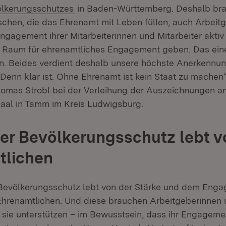
rn:
(Öffnet in neuem Fenster)
lkerungsschutzes
in Baden-Württemberg. Deshalb bra
hen, die das Ehrenamt mit Leben füllen, auch Arbeitg
ngagement ihrer Mitarbeiterinnen und Mitarbeiter aktiv
e Raum für ehrenamtliches Engagement geben. Das ein
in. Beides verdient deshalb unsere höchste Anerkennu
Denn klar ist: Ohne Ehrenamt ist kein Staat zu machen“
homas Strobl bei der Verleihung der Auszeichnungen 
aal in Tamm im Kreis Ludwigsburg.
er Bevölkerungsschutz lebt v
tlichen
Bevölkerungsschutz lebt von der Stärke und dem Enga
Ehrenamtlichen. Und diese brauchen Arbeitgeberinnen
e sie unterstützen – im Bewusstsein, dass ihr Engageme