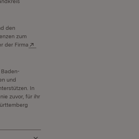
andkreis
nd den
renzen zum
Extern:
r der Firma
d Baden-
nen und
terstützen. In
e zuvor, für ihr
ürttemberg