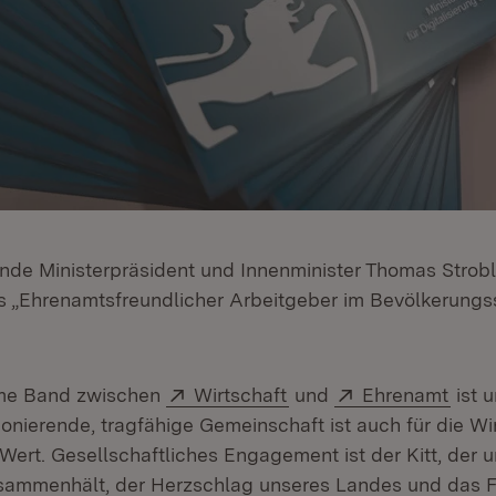
tende Ministerpräsident und Innenminister Thomas Strobl
 „Ehrenamtsfreundlicher Arbeitgeber im Bevölkerungs
Extern:
(Öffnet in neuem Fenst
Extern:
(Öffn
me Band zwischen
Wirtschaft
und
Ehrenamt
ist u
onierende, tragfähige Gemeinschaft ist auch für die Wi
ert. Gesellschaftliches Engagement ist der Kitt, der 
usammenhält, der Herzschlag unseres Landes und das