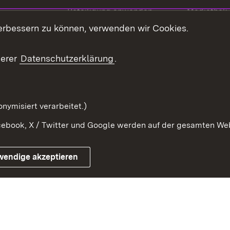
Beteiligung anwenden
Mediathek
erbessern zu können, verwenden wir Cookies.
ragte
Beteiligung stärken
Publikatio
Beteiligung erleben
Glossar
serer
Datenschutzerklärung
.
Beteiligung erforschen
mung
nymisiert verarbeitet.)
ebook, X / Twitter und Google werden auf der gesamten Webs
Impressum
Kontakt
Benutzungshinweise
Netiqu
wendige akzeptieren