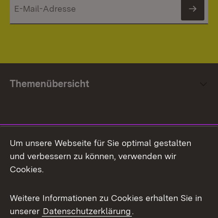
News
Themenübersicht
Social Media
Um unsere Webseite für Sie optimal gestalten
und verbessern zu können, verwenden wir
Facebook
Cookies.
Flickr
Weitere Informationen zu Cookies erhalten Sie in
X / Twitter
unserer
Datenschutzerklärung
.