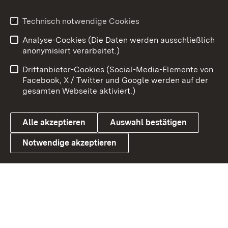
Youtube
Technisch notwendige Cookies
Zum 
Analyse-Cookies (Die Daten werden ausschließlich
Impressum
Kontakt
anonymisiert verarbeitet.)
Benutzungshinweise
Netiquette
Drittanbieter-Cookies (Social-Media-Elemente von
Barrierefreiheit
Datenschutz
Facebook, X / Twitter und Google werden auf der
gesamten Webseite aktiviert.)
Cookies
Alle akzeptieren
Auswahl bestätigen
Notwendige akzeptieren
Link zum Landesportal