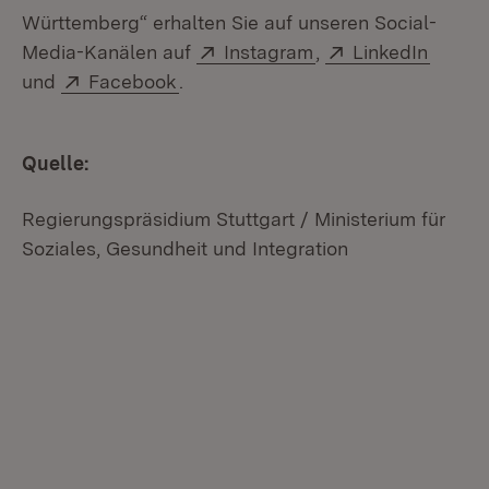
Württemberg“ erhalten Sie auf unseren Social-
Extern:
(Öffnet in neuem Fe
Extern:
(Öffne
Media-Kanälen auf
Instagram
,
LinkedIn
Extern:
(Öffnet in neuem Fenster)
und
Facebook
.
Quelle:
Regierungspräsidium Stuttgart / Ministerium für
Soziales, Gesundheit und Integration