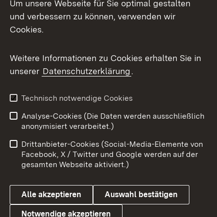
Um unsere Webseite für Sie optimal gestalten
und verbessern zu können, verwenden wir
Facebook
Cookies.
Flickr
Weitere Informationen zu Cookies erhalten Sie in
X / Twitter
unserer
Datenschutzerklärung
.
Youtube
Technisch notwendige Cookies
Zum 
Analyse-Cookies (Die Daten werden ausschließlich
Impressum
Kontakt
anonymisiert verarbeitet.)
Benutzungshinweise
Netiquette
Drittanbieter-Cookies (Social-Media-Elemente von
Barrierefreiheit
Datenschutz
Facebook, X / Twitter und Google werden auf der
gesamten Webseite aktiviert.)
Cookies
Alle akzeptieren
Auswahl bestätigen
Notwendige akzeptieren