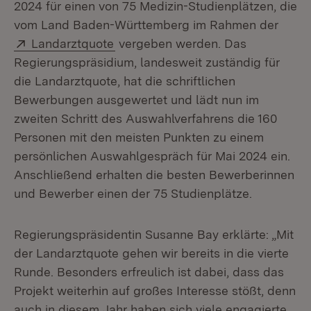
2024 für einen von 75 Medizin-Studienplätzen, die
vom Land Baden-Württemberg im Rahmen der
Extern:
(Öffnet in neuem Fenster)
Landarztquote
vergeben werden. Das
Regierungspräsidium, landesweit zuständig für
die Landarztquote, hat die schriftlichen
Bewerbungen ausgewertet und lädt nun im
zweiten Schritt des Auswahlverfahrens die 160
Personen mit den meisten Punkten zu einem
persönlichen Auswahlgespräch für Mai 2024 ein.
Anschließend erhalten die besten Bewerberinnen
und Bewerber einen der 75 Studienplätze.
Regierungspräsidentin Susanne Bay erklärte: „Mit
der Landarztquote gehen wir bereits in die vierte
Runde. Besonders erfreulich ist dabei, dass das
Projekt weiterhin auf großes Interesse stößt, denn
auch in diesem Jahr haben sich viele engagierte