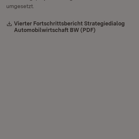
umgesetzt.
Download:
Vierter Fortschrittsbericht Strategiedialog
Automobilwirtschaft BW (PDF)
(Öffnet in neuem