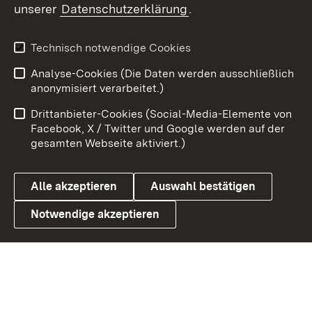
unserer
Datenschutzerklärung
.
Youtube
Technisch notwendige Cookies
Zum 
Analyse-Cookies (Die Daten werden ausschließlich
Impressum
Kontakt
anonymisiert verarbeitet.)
Benutzungshinweise
Netiquette
Drittanbieter-Cookies (Social-Media-Elemente von
Barrierefreiheit
Datenschutz
Facebook, X / Twitter und Google werden auf der
gesamten Webseite aktiviert.)
Cookies
Alle akzeptieren
Auswahl bestätigen
Notwendige akzeptieren
Link zum Landesportal