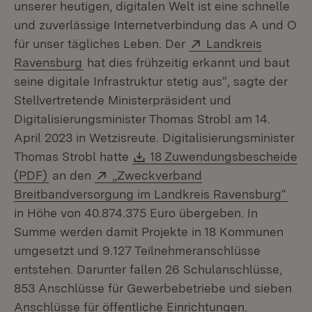
unserer heutigen, digitalen Welt ist eine schnelle
und zuverlässige Internetverbindung das A und O
Extern:
für unser tägliches Leben. Der
Landkreis
(Öffnet in neuem Fenster)
Ravensburg
hat dies frühzeitig erkannt und baut
seine digitale Infrastruktur stetig aus“, sagte der
Stellvertretende Ministerpräsident und
Digitalisierungsminister Thomas Strobl am 14.
April 2023 in Wetzisreute. Digitalisierungsminister
Download:
Thomas Strobl hatte
18 Zuwendungsbescheide
(Öffnet in neuem Fenster)
Extern:
(PDF)
an den
„Zweckverband
(Öff
Breitbandversorgung im Landkreis Ravensburg“
in Höhe von 40.874.375 Euro übergeben. In
Summe werden damit Projekte in 18 Kommunen
umgesetzt und 9.127 Teilnehmeranschlüsse
entstehen. Darunter fallen 26 Schulanschlüsse,
853 Anschlüsse für Gewerbebetriebe und sieben
Anschlüsse für öffentliche Einrichtungen.