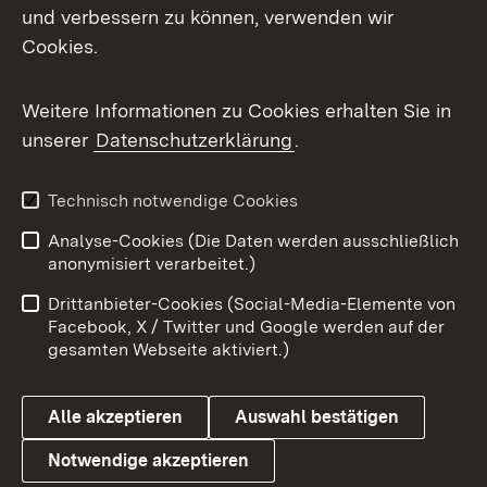
und verbessern zu können, verwenden wir
Facebook
Cookies.
Flickr
Weitere Informationen zu Cookies erhalten Sie in
X / Twitter
unserer
Datenschutzerklärung
.
Youtube
Technisch notwendige Cookies
Zum 
Analyse-Cookies (Die Daten werden ausschließlich
Impressum
Kontakt
anonymisiert verarbeitet.)
Benutzungshinweise
Netiquette
Drittanbieter-Cookies (Social-Media-Elemente von
Barrierefreiheit
Datenschutz
Facebook, X / Twitter und Google werden auf der
gesamten Webseite aktiviert.)
Cookies
Alle akzeptieren
Auswahl bestätigen
Notwendige akzeptieren
Link zum Landesportal