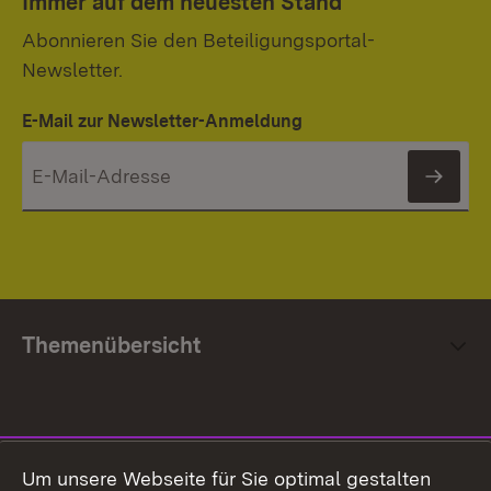
Immer auf dem neuesten Stand
Abonnieren Sie den Beteiligungsportal-
Newsletter.
E-Mail zur Newsletter-Anmeldung
News
Themenübersicht
Social Media
Um unsere Webseite für Sie optimal gestalten