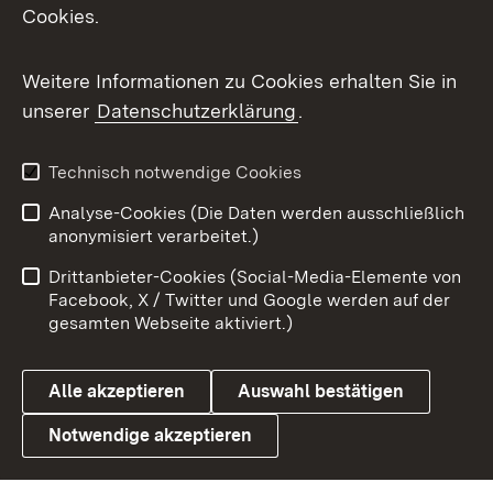
Cookies.
Flickr
Weitere Informationen zu Cookies erhalten Sie in
X / Twitter
unserer
Datenschutzerklärung
.
Youtube
Technisch notwendige Cookies
Zum 
Analyse-Cookies (Die Daten werden ausschließlich
Impressum
Kontakt
anonymisiert verarbeitet.)
Benutzungshinweise
Netiquette
Drittanbieter-Cookies (Social-Media-Elemente von
Barrierefreiheit
Datenschutz
Facebook, X / Twitter und Google werden auf der
gesamten Webseite aktiviert.)
Cookies
Alle akzeptieren
Auswahl bestätigen
Notwendige akzeptieren
Link zum Landesportal