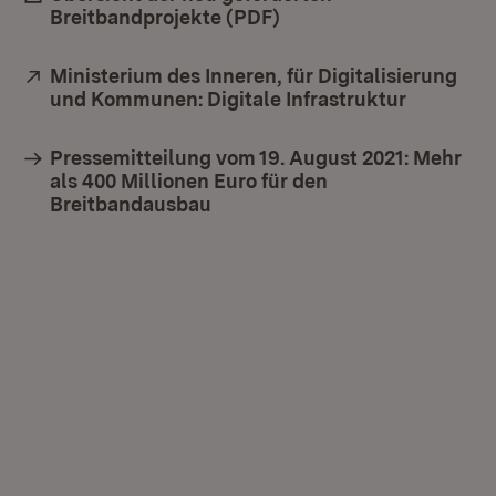
Breitbandprojekte (PDF)
(Öffnet in neuem Fenst
Extern:
Ministerium des Inneren, für Digitalisierung
und Kommunen: Digitale Infrastruktur
(Öffnet i
Pressemitteilung vom 19. August 2021: Mehr
als 400 Millionen Euro für den
Breitbandausbau