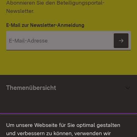
Abonnieren Sie den Beteiligungsportal-
Newsletter.
E-Mail zur Newsletter-Anmeldung
News
Themenübersicht
Social Media
Um unsere Webseite für Sie optimal gestalten
und verbessern zu können, verwenden wir
Facebook