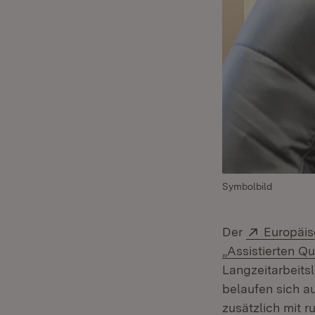
Symbolbild
Extern:
Der
Europäis
„Assistierten Qu
Langzeitarbeits
belaufen sich au
zusätzlich mit 