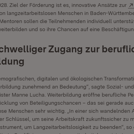
8. Ziel der Förderung ist es, innovative Ansätze zur
ffnet in neuem Fenster)
on langzeitarbeitslosen Menschen in Baden-Württembe
Mentoren sollen die Teilnehmenden individuell unterstü
weiterbilden und so ihre Chancen auf eine Beschäftigu
chwelliger Zugang zur berufl
ldung
demografischen, digitalen und ökologischen Transformat
erbildung zunehmend an Bedeutung“, sagte Sozial- und
ster Manne Lucha. Weiterbildung eröffne berufliche P
icklung von Beteiligungschancen – das sei gerade auc
ose Menschen sehr wichtig. „In einer sich wandelnden A
er Schlüssel, um seine Arbeitskraft zukunftssicher zu 
Instrument, um Langzeitarbeitslosigkeit zu beenden“, so 