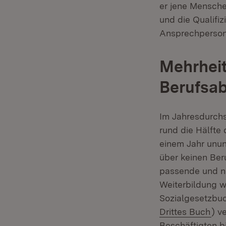
er jene Mensche
und die Qualifiz
Ansprechpersone
Mehrheit
Berufsa
Im Jahresdurchs
rund die Hälfte 
einem Jahr ununt
über keinen Ber
passende und na
Weiterbildung wi
Sozialgesetzbuc
(Öf
Drittes Buch
) v
Beschäftigten b