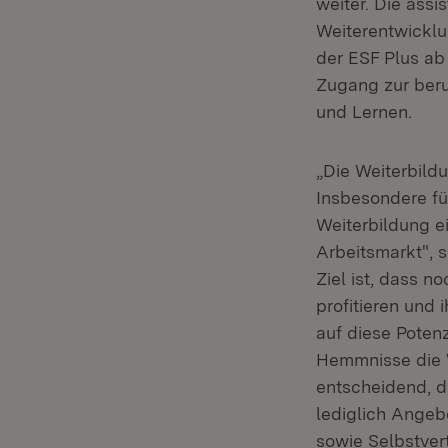
weiter. Die assi
Weiterentwicklu
der ESF Plus ab
Zugang zur beru
und Lernen.
„Die Weiterbildu
Insbesondere fü
Weiterbildung ei
Arbeitsmarkt", s
Ziel ist, dass n
profitieren und 
auf diese Potenz
Hemmnisse die W
entscheidend, di
lediglich Angeb
sowie Selbstver