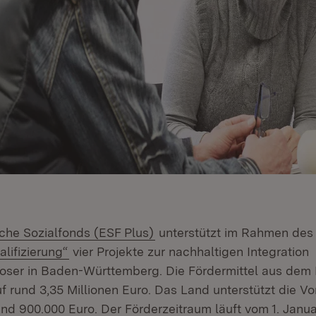
(Öffnet in neuem Fenster)
che Sozialfonds (ESF Plus)
unterstützt im Rahmen des 
(Öffnet in neuem Fenster)
alifizierung“
vier Projekte zur nachhaltigen Integration
loser in Baden-Württemberg. Die Fördermittel aus dem
f rund 3,35 Millionen Euro. Das Land unterstützt die V
rund 900.000 Euro. Der Förderzeitraum läuft vom 1. Janu