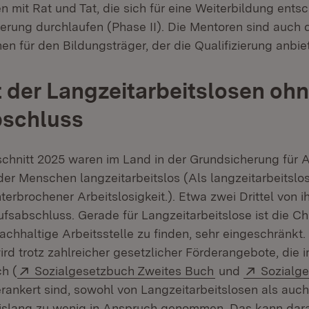
n mit Rat und Tat, die sich für eine Weiterbildung ent
ierung durchlaufen (Phase II). Die Mentoren sind auch 
n für den Bildungsträger, der die Qualifizierung anbie
 der Langzeitarbeitslosen oh
bschluss
chnitt 2025 waren im Land in der Grundsicherung für 
der Menschen langzeitarbeitslos (Als langzeitarbeitslo
erbrochener Arbeitslosigkeit.). Etwa zwei Drittel von 
ufsabschluss. Gerade für Langzeitarbeitslose ist die Ch
chhaltige Arbeitsstelle zu finden, sehr eingeschränkt. 
rd trotz zahlreicher gesetzlicher Förderangebote, die 
Extern:
(Öffnet in neuem
Extern:
h (
Sozialgesetzbuch Zweites Buch
und
Sozialg
fnet in neuem Fenster)
erankert sind, sowohl von Langzeitarbeitslosen als auc
islang zu wenig in Anspruch genommen. Das kann dara