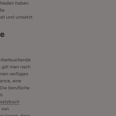
schieden haben
die
tet und umsetzt.
ne
Arbeitsuchende
s gilt man nach
ihnen verfügen
ance, eine
Die berufliche
im
 Fenster)
esetzbuch
h von
n liegen, dass