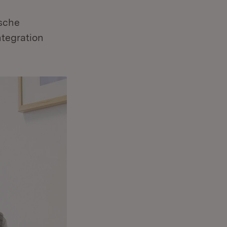
ische
ntegration