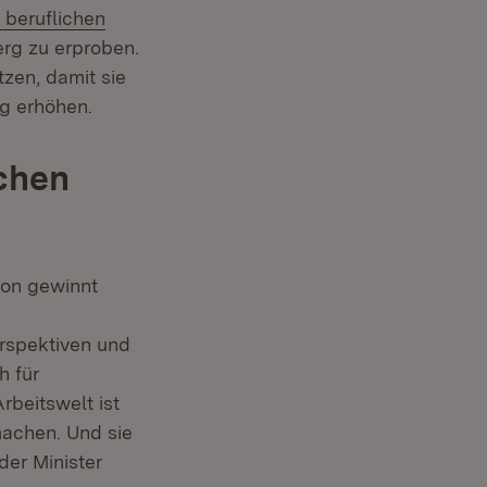
Extern:
beruflichen
rg zu erproben.
tzen, damit sie
ng erhöhen.
ichen
ion gewinnt
erspektiven und
h für
rbeitswelt ist
machen. Und sie
der Minister