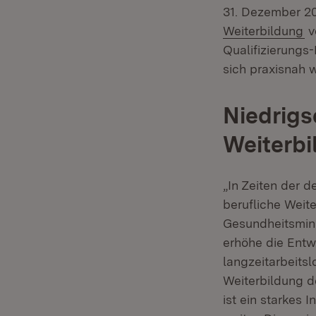
31. Dezember 202
(Ö
Weiterbildung
v
Qualifizierungs-
sich praxisnah 
Niedrigs
Weiterbi
„In Zeiten der 
berufliche Weit
Gesundheitsmini
erhöhe die Entw
langzeitarbeitsl
Weiterbildung d
ist ein starkes 