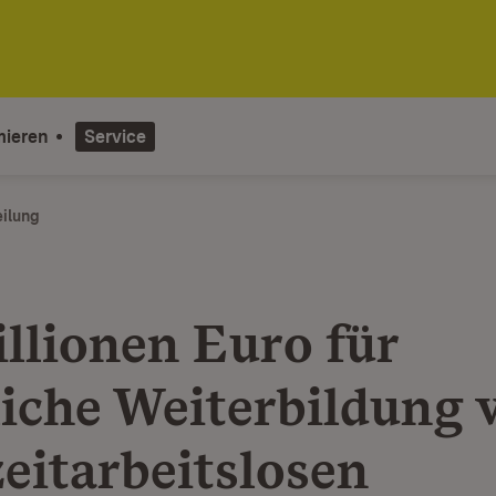
mieren
Service
eilung
illionen Euro für
liche Weiterbildung 
eitarbeitslosen