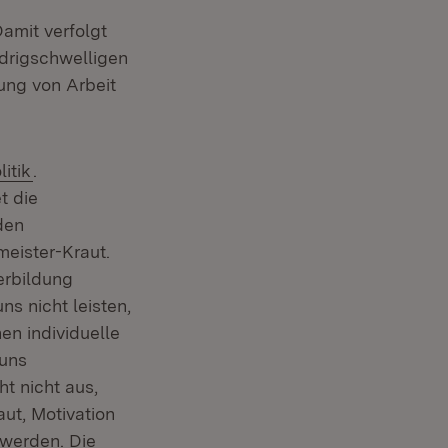
amit verfolgt
edrigschwelligen
ung von Arbeit
(Öffnet in neuem Fenster)
itik
.
t die
den
meister-Kraut.
erbildung
ns nicht leisten,
en individuelle
 uns
ht nicht aus,
ut, Motivation
 werden. Die