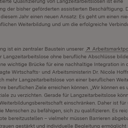
stierte Qualifizierung von Langzeitarbeitslosen ist eine
ng der bisher geförderten assistierten Beschäftigung. D
 diesem Jahr einen neuen Ansatz: Es geht um einen ni
flichen Weiterbildung und um die erfolgreiche Verbind
Extern:
ng ist ein zentraler Baustein unserer
Arbeitsmarktpol
r Langzeitarbeitslose ohne berufliche Abschlüsse bilde
ne wichtige Brücke für eine nachhaltige Integration in 
agte Wirtschafts- und Arbeitsministerin Dr. Nicole Hoff
och mehr Langzeitarbeitslose von einer beruflichen Weit
ihre beruflichen Ziele erreichen können. „Wir können es u
iale zu verzichten. Gerade für Langzeitarbeitslose könn
eiterbildungsbereitschaft einschränken. Daher ist für
e Menschen zu befähigen, sich zu qualifizieren. Es reic
ote bereitzustellen – vielmehr müssen Barrieren abgeba
trauen gestärkt und individuelle Begleitung ermöglicht