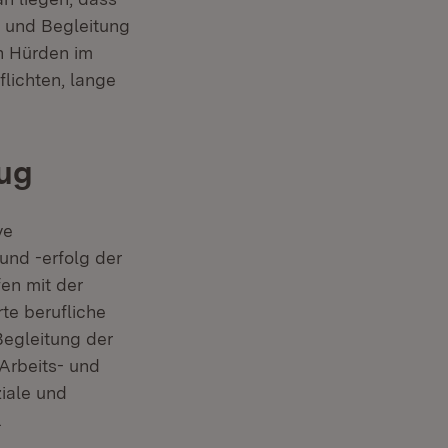
 und Begleitung
n Hürden im
lichten, lange
zug
ve
und -erfolg der
en mit der
te berufliche
Begleitung der
 Arbeits- und
iale und
.