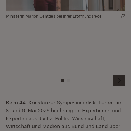
1/2
Ministerin Marion Gentges bei ihrer Eröffnungsrede
von
de
Ri
Fe
On
La
Co
Pr
Gr
Zu Kachel: 0
Zu Kachel: 1
Beim 44. Konstanzer Symposium diskutierten am
8. und 9. Mai 2025 hochrangige Expertinnen und
Experten aus Justiz, Politik, Wissenschaft,
Wirtschaft und Medien aus Bund und Land über