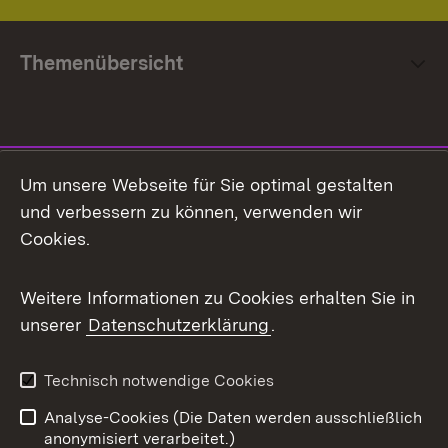
Themenübersicht
Social Media
Um unsere Webseite für Sie optimal gestalten
und verbessern zu können, verwenden wir
Facebook
Cookies.
Flickr
Weitere Informationen zu Cookies erhalten Sie in
X / Twitter
unserer
Datenschutzerklärung
.
Youtube
Technisch notwendige Cookies
Zum 
Analyse-Cookies (Die Daten werden ausschließlich
Impressum
Kontakt
anonymisiert verarbeitet.)