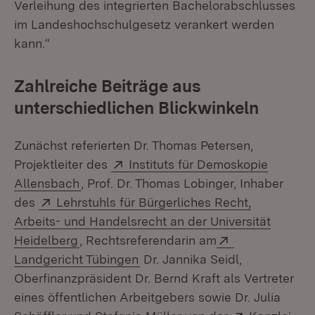
Verleihung des integrierten Bachelorabschlusses
im Landeshochschulgesetz verankert werden
kann.“
Zahlreiche Beiträge aus
unterschiedlichen Blickwinkeln
Zunächst referierten Dr. Thomas Petersen,
Extern:
Projektleiter des
Instituts für Demoskopie
(Öffnet in neuem Fenster)
Allensbach
, Prof. Dr. Thomas Lobinger, Inhaber
Extern:
des
Lehrstuhls für Bürgerliches Recht,
Arbeits- und Handelsrecht an der Universität
(Öffnet in neuem Fenster)
Extern:
Heidelberg
, Rechtsreferendarin am
(Öffnet in neuem Fenster)
Landgericht Tübingen
Dr. Jannika Seidl,
Oberfinanzpräsident Dr. Bernd Kraft als Vertreter
eines öffentlichen Arbeitgebers sowie Dr. Julia
Extern: