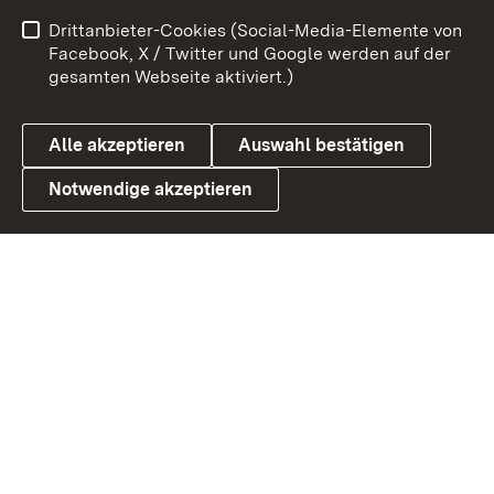
Benutzungshinweise
Netiquette
Drittanbieter-Cookies (Social-Media-Elemente von
Barrierefreiheit
Datenschutz
Facebook, X / Twitter und Google werden auf der
gesamten Webseite aktiviert.)
Cookies
Alle akzeptieren
Auswahl bestätigen
Notwendige akzeptieren
Link zum Landesportal