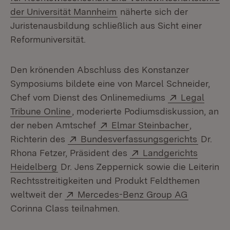
(Öffnet in neuem Fenster)
der Universität Mannheim
näherte sich der
Juristenausbildung schließlich aus Sicht einer
Reformuniversität.
Den krönenden Abschluss des Konstanzer
Symposiums bildete eine von Marcel Schneider,
Extern:
Chef vom Dienst des Onlinemediums
Legal
(Öffnet in neuem Fenster)
Tribune Online
, moderierte Podiumsdiskussion, an
Extern:
(Öffnet i
der neben Amtschef
Elmar Steinbacher
,
Extern:
(Öffnet
Richterin des
Bundesverfassungsgerichts
Dr.
Extern:
Rhona Fetzer, Präsident des
Landgerichts
(Öffnet in neuem Fenster)
Heidelberg
Dr. Jens Zeppernick sowie die Leiterin
Rechtsstreitigkeiten und Produkt Feldthemen
Extern:
(Öffnet i
weltweit der
Mercedes-Benz Group AG
Corinna Class teilnahmen.