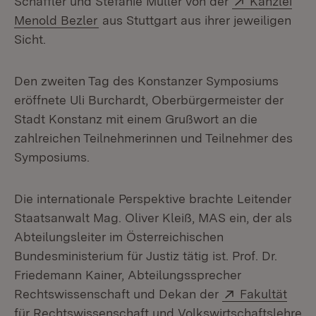
Schäffler und Stefanie Müller von der
Kanzlei
(Öffnet in neuem Fenster)
Menold Bezler
aus Stuttgart aus ihrer jeweiligen
Sicht.
Den zweiten Tag des Konstanzer Symposiums
eröffnete Uli Burchardt, Oberbürgermeister der
Stadt Konstanz mit einem Grußwort an die
zahlreichen Teilnehmerinnen und Teilnehmer des
Symposiums.
Die internationale Perspektive brachte Leitender
Staatsanwalt Mag. Oliver Kleiß, MAS ein, der als
Abteilungsleiter im Österreichischen
Bundesministerium für Justiz tätig ist. Prof. Dr.
Friedemann Kainer, Abteilungssprecher
Extern:
Rechtswissenschaft und Dekan der
Fakultät
für Rechtswissenschaft und Volkswirtschaftslehre