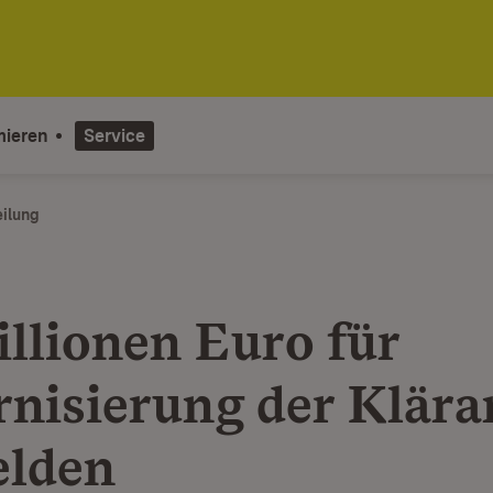
mieren
Service
eilung
illionen Euro für
nisierung der Klära
elden