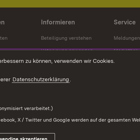
en
Informieren
Service
nten
Beteiligung verstehen
Meldungen
Beteiligung anwenden
Mediathek
erbessern zu können, verwenden wir Cookies.
ragte
Beteiligung stärken
Publikatio
Beteiligung erleben
Glossar
serer
Datenschutzerklärung
.
Beteiligung erforschen
mung
nymisiert verarbeitet.)
ebook, X / Twitter und Google werden auf der gesamten Webs
Impressum
Kontakt
Benutzungshinweise
Netiqu
wendige akzeptieren