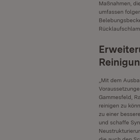
Maßnahmen, die 
umfassen folgen
Belebungsbecken
Rücklaufschlamm
Erweite
Reinigu
„Mit dem Ausbau
Voraussetzungen
Gammesfeld, Rab
reinigen zu könn
zu einer besser
und schaffe Syn
Neustrukturieru
die auch den Sch