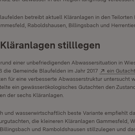
aufelden betreibt aktuell Kläranlagen in den Teilorten 
mmesfeld, Raboldshausen, Billingsbach und Herrentie
 Kläranlagen stilllegen
rund einer unbefriedigenden Abwassersituation in Wi
Extern:
ß die Gemeinde Blaufelden im Jahr 2017
ein Gutach
ten für eine verbesserte Abwasserstruktur untersucht 
ttelte ein gewässerökologisches Gutachten den Zusta
en der sechs Kläranlagen.
ch und wasserwirtschaftlich beste Variante empfiehlt d
urgutachten, die kleineren Kläranlagen Gammesfeld, 
 Billingsbach und Ramboldshausen stillzulegen und das