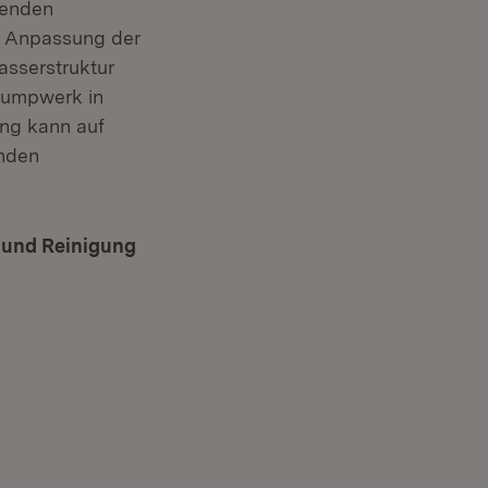
henden
ne Anpassung der
sserstruktur
Pumpwerk in
ng kann auf
enden
 und Reinigung