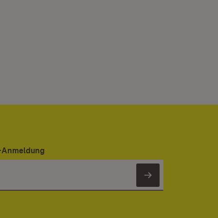
er-Anmeldung
Newsletter 