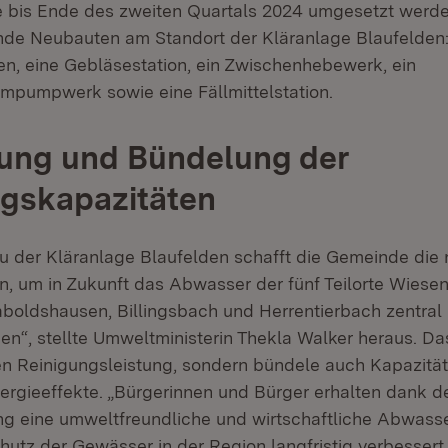
bis Ende des zweiten Quartals 2024 umgesetzt werden
de Neubauten am Standort der Kläranlage Blaufelden:
, eine Gebläsestation, ein Zwischenhebewerk, ein
pumpwerk sowie eine Fällmittelstation.
rung und Bündelung der
ngskapazitäten
 der Kläranlage Blaufelden schafft die Gemeinde die
, um in Zukunft das Abwasser der fünf Teilorte Wiese
oldshausen, Billingsbach und Herrentierbach zentral 
en“, stellte Umweltministerin Thekla Walker heraus. Das
en Reinigungsleistung, sondern bündele auch Kapazitä
ergieeffekte. „Bürgerinnen und Bürger erhalten dank d
ng eine umweltfreundliche und wirtschaftliche Abwas
utz der Gewässer in der Region langfristig verbessert 