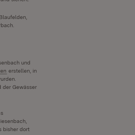
Blaufelden,
rbach.
esenbach und
(Öffnet in neuem Fenster)
ten
erstellen, in
wurden.
nd der Gewässer
as
Wiesenbach,
 bisher dort