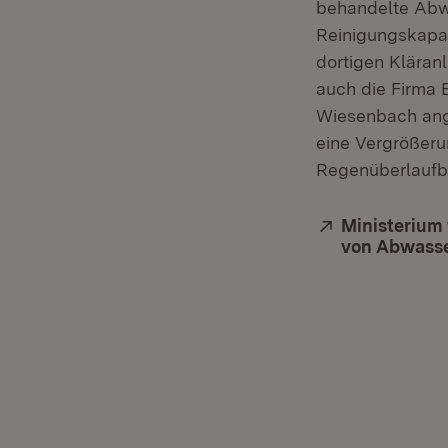
behandelte Abw
Reinigungskapaz
dortigen Kläran
auch die Firma
Wiesenbach ange
eine Vergrößeru
Regenüberlaufb
Extern:
Ministerium
von Abwass