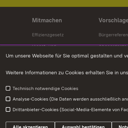
Mitmachen
Vorschlag
Effizienzgesetz
Bürgerrefere
Dienst- und
Abgeordnete
Versorgungsbezüge
Um unsere Webseite für Sie optimal gestalten und v
Bürgerbeauft
Kommunale Verfahren
Petition
Weitere Informationen zu Cookies erhalten Sie in un
Weitere
Volksantrag
Beteiligungsprozesse
Technisch notwendige Cookies
Volksabstim
Analyse-Cookies (Die Daten werden ausschließlich ano
Drittanbieter-Cookies (Social-Media-Elemente von Fac
Link zum Landesportal
Alle akzeptieren
Auswahl bestätigen
Not