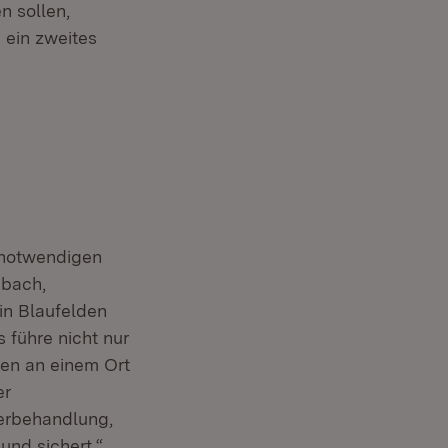
 sollen,
 ein zweites
 notwendigen
nbach,
in Blaufelden
 führe nicht nur
ten an einem Ort
er
serbehandlung,
und sichert.“