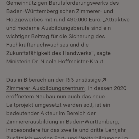
Gemeinnützigen Berufsförderungswerks des
Baden-Württembergischen Zimmerer- und
Holzgewerbes mit rund 490.000 Euro. „Attraktive
und moderne Ausbildungsberufe sind ein
wichtiger Beitrag für die Sicherung des
Fachkräftenachwuchses und die
Zukunftsfähigkeit des Handwerks“, sagte
Ministerin Dr. Nicole Hoffmeister-Kraut.
Extern:
Das in Biberach an der Riß ansässige
(Öffnet in neuem Fen
Zimmerer-Ausbildungszentrum
, in dessen 2020
eröffnetem Neubau nun auch das neue
Leitprojekt umgesetzt werden soll, ist ein
bedeutender Akteur im Bereich der
Zimmererausbildung in Baden-Württemberg,
insbesondere für das zweite und dritte Lehrjahr.
Zusätzlich werden Fort- und Weiterbildungen im