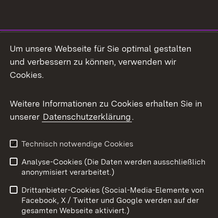
Social Media
Um unsere Webseite für Sie optimal gestalten
und verbessern zu können, verwenden wir
Facebook
Cookies.
Flickr
Weitere Informationen zu Cookies erhalten Sie in
X / Twitter
unserer
Datenschutzerklärung
.
Youtube
Technisch notwendige Cookies
Zum 
Analyse-Cookies (Die Daten werden ausschließlich
Impressum
Kontakt
anonymisiert verarbeitet.)
Benutzungshinweise
Netiquette
Drittanbieter-Cookies (Social-Media-Elemente von
Barrierefreiheit
Datenschutz
Facebook, X / Twitter und Google werden auf der
gesamten Webseite aktiviert.)
Cookies