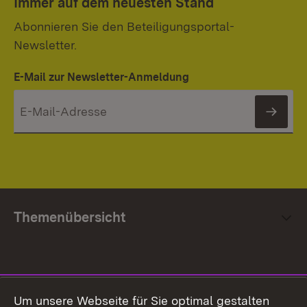
Immer auf dem neuesten Stand
Abonnieren Sie den Beteiligungsportal-
Newsletter.
E-Mail zur Newsletter-Anmeldung
News
Themenübersicht
Social Media
Um unsere Webseite für Sie optimal gestalten