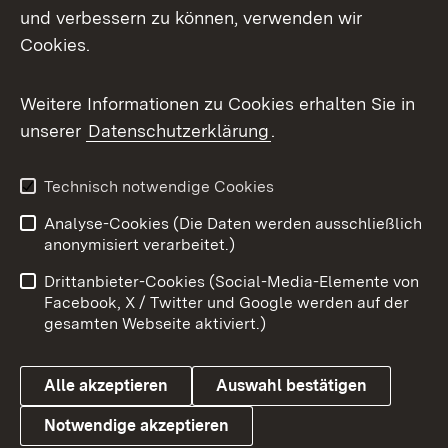
und verbessern zu können, verwenden wir
Facebook
Cookies.
Flickr
Weitere Informationen zu Cookies erhalten Sie in
X / Twitter
unserer
Datenschutzerklärung
.
Youtube
Technisch notwendige Cookies
Zum 
Analyse-Cookies (Die Daten werden ausschließlich
Impressum
Kontakt
anonymisiert verarbeitet.)
Benutzungshinweise
Netiquette
Drittanbieter-Cookies (Social-Media-Elemente von
Barrierefreiheit
Datenschutz
Facebook, X / Twitter und Google werden auf der
gesamten Webseite aktiviert.)
Cookies
Alle akzeptieren
Auswahl bestätigen
Notwendige akzeptieren
Link zum Landesportal