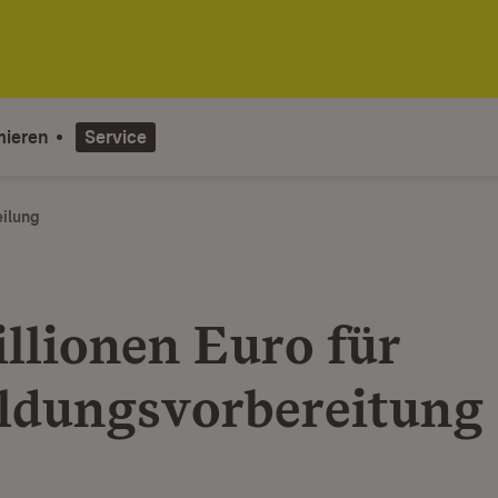
mieren
Service
eilung
illionen Euro für
ldungsvorbereitung