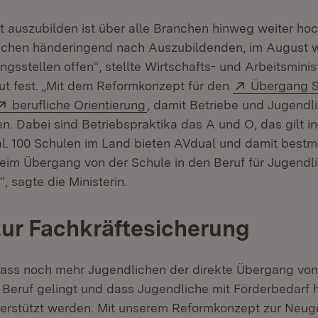
t auszubilden ist über alle Branchen hinweg weiter hoc
chen händeringend nach Auszubildenden, im August w
gsstellen offen“, stellte Wirtschafts- und Arbeitsminist
Extern:
ut fest. „Mit dem Reformkonzept für den
Übergang S
Extern:
(Öffnet in neuem Fenster)
berufliche Orientierung
, damit Betriebe und Jugendl
en. Dabei sind Betriebspraktika das A und O, das gilt i
l. 100 Schulen im Land bieten AVdual und damit bestm
eim Übergang von der Schule in den Beruf für Jugendli
, sagte die Ministerin.
zur Fachkräftesicherung
, dass noch mehr Jugendlichen der direkte Übergang von
Beruf gelingt und dass Jugendliche mit Förderbedarf h
erstützt werden. Mit unserem Reformkonzept zur Neug