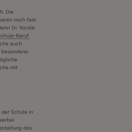
h. Die
aren noch fast
erin Dr. Nicole
(Öffnet in neuem Fenster)
chule-Beruf
iche auch
n besonderer
ögliche
che mit
 der Schule in
ierbei
estaltung des