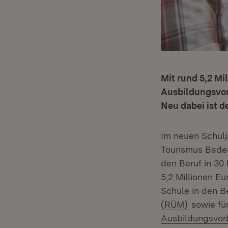
Mit rund 5,2 Mi
Ausbildungsvor
Neu dabei ist d
Im neuen Schulj
Tourismus Bade
den Beruf in 30
5,2 Millionen E
Schule in den B
(Öffnet i
(RÜM)
sowie fü
Ausbildungsvorb