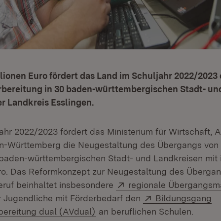
llionen Euro fördert das Land im Schuljahr 2022/2023 
bereitung in 30 baden-württembergischen Stadt- un
er Landkreis Esslingen.
ahr 2022/2023 fördert das Ministerium für Wirtschaft, A
n-Württemberg die Neugestaltung des Übergangs von d
 baden-württembergischen Stadt- und Landkreisen mit
uro. Das Reformkonzept zur Neugestaltung des Übergan
Extern:
eruf beinhaltet insbesondere
regionale Übergangs
n neuem Fenster)
Extern:
r Jugendliche mit Förderbedarf den
Bildungsgang
(Öffnet in neuem Fenster)
ereitung dual (AVdual)
an beruflichen Schulen.