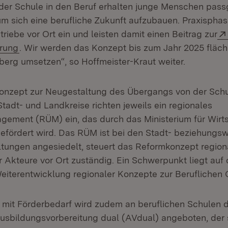
der Schule in den Beruf erhalten junge Menschen pas
um sich eine berufliche Zukunft aufzubauen. Praxispha
etriebe vor Ort ein und leisten damit einen Beitrag zur
(Öffnet in neuem Fenster)
erung
. Wir werden das Konzept bis zum Jahr 2025 fläc
rg umsetzen“, so Hoffmeister-Kraut weiter.
nzept zur Neugestaltung des Übergangs von der Schul
tadt- und Landkreise richten jeweils ein regionales
ment (RÜM) ein, das durch das Ministerium für Wirtsc
efördert wird. Das RÜM ist bei den Stadt- beziehungs
tungen angesiedelt, steuert das Reformkonzept regional
Akteure vor Ort zuständig. Ein Schwerpunkt liegt auf 
terentwicklung regionaler Konzepte zur Beruflichen O
 mit Förderbedarf wird zudem an beruflichen Schulen 
sbildungsvorbereitung dual (AVdual) angeboten, der 