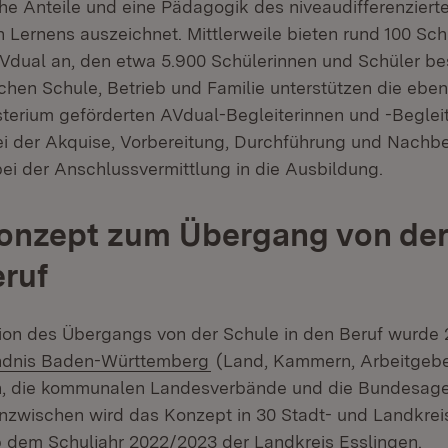
che Anteile und eine Pädagogik des niveaudifferenziert
en Lernens auszeichnet. Mittlerweile bieten rund 100 Sc
dual an, den etwa 5.900 Schülerinnen und Schüler be
chen Schule, Betrieb und Familie unterstützen die eben
sterium geförderten AVdual-Begleiterinnen und -Begleit
i der Akquise, Vorbereitung, Durchführung und Nachbe
bei der Anschlussvermittlung in die Ausbildung.
onzept zum Übergang von der
eruf
ion des Übergangs von der Schule in den Beruf wurde
(Öffnet in neuem Fenster)
ndnis Baden-Württemberg
(Land, Kammern, Arbeitgebe
, die kommunalen Landesverbände und die Bundesagent
Inzwischen wird das Konzept in 30 Stadt- und Landkre
b dem Schuljahr 2022/2023 der Landkreis Esslingen.