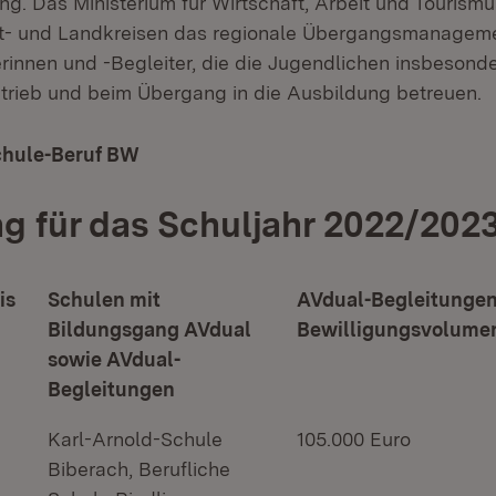
g. Das Ministerium für Wirtschaft, Arbeit und Tourismu
adt- und Landkreisen das regionale Übergangsmanagem
rinnen und -Begleiter, die die Jugendlichen insbesond
trieb und beim Übergang in die Ausbildung betreuen.
hule-Beruf BW
(Öffnet in neuem Fenster)
g für das Schuljahr 2022/202
is
Schulen mit
AVdual-Begleitungen
Bildungsgang AVdual
Bewilligungsvolume
sowie AVdual-
Begleitungen
Karl-Arnold-Schule
105.000 Euro
Biberach, Berufliche