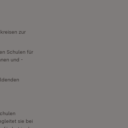
kreisen zur
en Schulen für
nnen und -
ildenden
Schulen
leitet sie bei