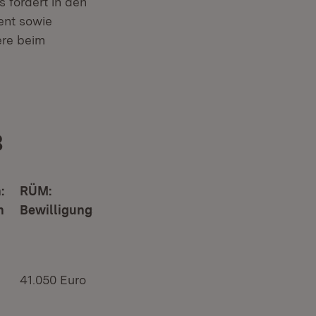
s fördert in den
ent sowie
ere beim
3
:
RÜM:
n
Bewilligungsvolumen
41.050 Euro