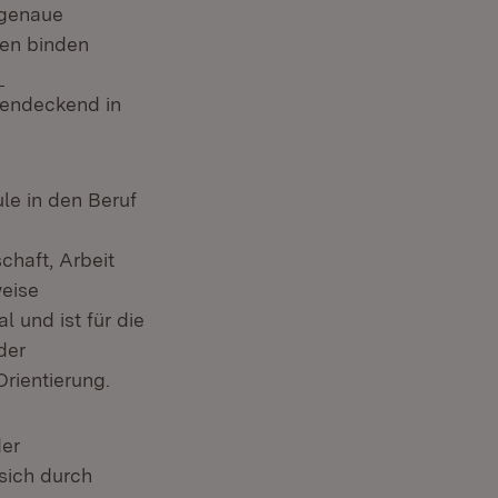
sgenaue
sen binden
Extern:
hendeckend in
e in den Beruf
haft, Arbeit
weise
 und ist für die
der
rientierung.
der
sich durch