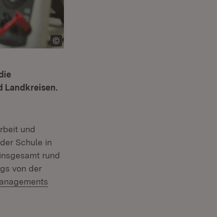
die
d Landkreisen.
rbeit und
er Schule in
 insgesamt rund
gs von der
managements