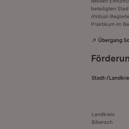
dessen Einführun
beteiligten St
AVdual-Begleite
Praktikum im Be
Extern:
Übergang Sc
Förderun
Stadt-/Landkre
Landkreis
Biberach