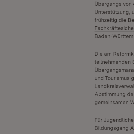
Übergangs von 
Unterstützung, 
frühzeitig die B
Fachkräftesich
Baden-Württembe
Die am Reformko
teilnehmenden S
Übergangsmanage
und Tourismus g
Landkreisverwal
Abstimmung der 
gemeinsamen Wei
Für Jugendliche
Bildungsgang Au