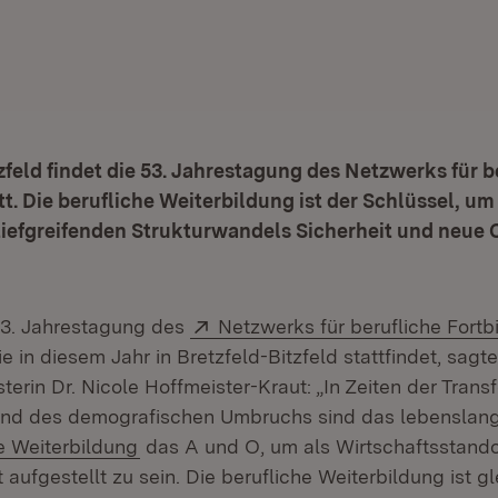
tzfeld findet die 53. Jahrestagung des Netzwerks für b
tt. Die berufliche Weiterbildung ist der Schlüssel, 
 tiefgreifenden Strukturwandels Sicherheit und neue
Extern:
53. Jahrestagung des
Netzwerks für berufliche Fort
ffnet in neuem Fenster)
die in diesem Jahr in Bretzfeld-Bitzfeld stattfindet, sagt
terin Dr. Nicole Hoffmeister-Kraut: „In Zeiten der Trans
 und des demografischen Umbruchs sind das lebenslan
(Öffnet in neuem Fenster)
e Weiterbildung
das A und O, um als Wirtschaftsstando
ufgestellt zu sein. Die berufliche Weiterbildung ist gl