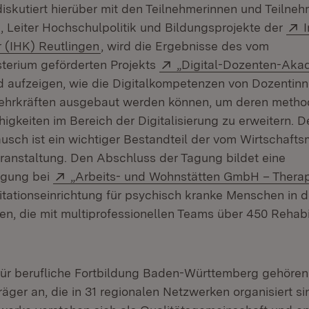
iskutiert hierüber mit den Teilnehmerinnen und Teilneh
, Leiter Hochschulpolitik und Bildungsprojekte der
(Öffnet in neuem Fenster)
(IHK) Reutlingen
, wird die Ergebnisse des vom
Extern:
sterium geförderten Projekts
„Digital-Dozenten-Aka
d aufzeigen, wie die Digitalkompetenzen von Dozentin
ehrkräften ausgebaut werden können, um deren metho
igkeiten im Bereich der Digitalisierung zu erweitern. D
usch ist ein wichtiger Bestandteil der vom Wirtschafts
eranstaltung. Den Abschluss der Tagung bildet eine
Extern:
igung bei
„Arbeits- und Wohnstätten GmbH – Thera
itationseinrichtung für psychisch kranke Menschen in 
en, die mit multiprofessionellen Teams über 450 Rehab
r berufliche Fortbildung Baden-Württemberg gehören 
äger an, die in 31 regionalen Netzwerken organisiert si