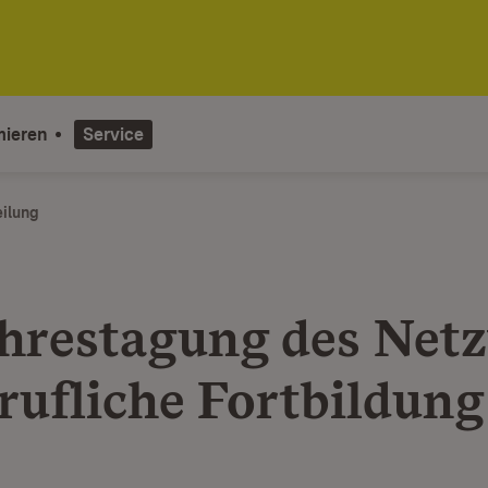
mieren
Service
eilung
ahrestagung des Net
erufliche Fortbildung