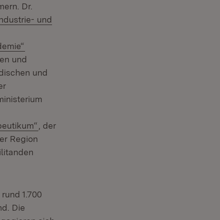
mern. Dr.
Extern:
Industrie- und
(Öffnet in neuem Fenster)
demie“
nen und
dischen und
er
ministerium
(Öffnet in neuem Fenster)
peutikum“
, der
der Region
ilitanden
rund 1.700
nd. Die