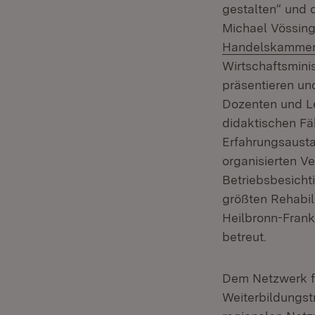
gestalten“ und d
Michael Vössing
Handelskammer 
Wirtschaftsmini
präsentieren un
Dozenten und L
didaktischen Fäh
Erfahrungsausta
organisierten V
Betriebsbesicht
größten Rehabil
Heilbronn-Frank
betreut.
Dem Netzwerk fü
Weiterbildungstr