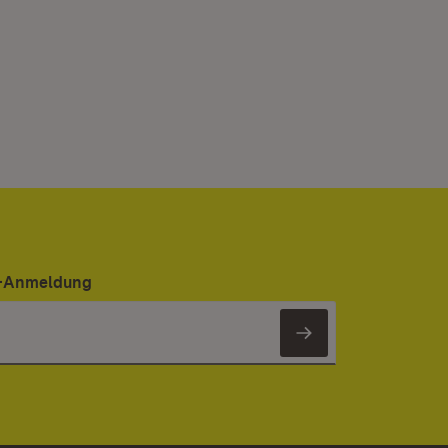
er-Anmeldung
Newsletter 