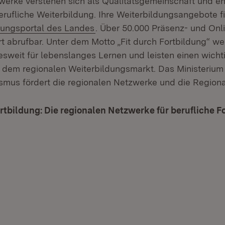
werke verstehen sich als Qualitätsgemeinschaft und e
berufliche Weiterbildung. Ihre Weiterbildungsangebote 
(Öffnet in neuem Fenster)
dungsportal des Landes
. Über 50.000 Präsenz- und Onl
t abrufbar. Unter dem Motto „Fit durch Fortbildung“ we
sweit für lebenslanges Lernen und leisten einen wichti
 dem regionalen Weiterbildungsmarkt. Das Ministerium f
ismus fördert die regionalen Netzwerke und die Regiona
tbildung: Die regionalen Netzwerke für berufliche F