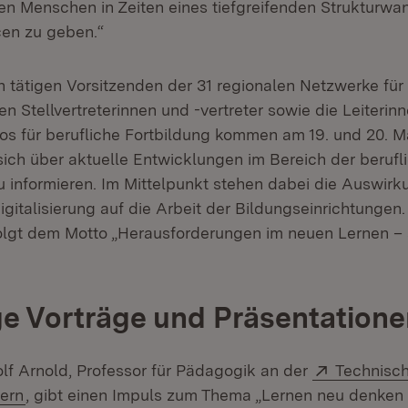
en Menschen in Zeiten eines tiefgreifenden Strukturwan
en zu geben.“
h tätigen Vorsitzenden der 31 regionalen Netzwerke für 
en Stellvertreterinnen und -vertreter sowie die Leiterin
os für berufliche Fortbildung kommen am 19. und 20. M
ch über aktuelle Entwicklungen im Bereich der berufl
u informieren. Im Mittelpunkt stehen dabei die Auswir
italisierung auf die Arbeit der Bildungseinrichtungen.
olgt dem Motto „Herausforderungen im neuen Lernen –
ige Vorträge und Präsentation
Extern:
Rolf Arnold, Professor für Pädagogik an der
Technisch
(Öffnet in neuem Fenster)
tern
, gibt einen Impuls zum Thema „Lernen neu denken