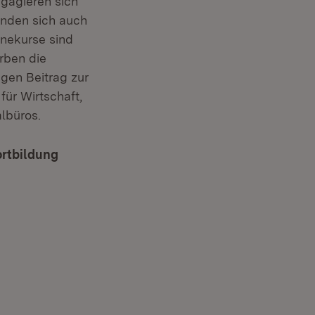
ngagieren sich
finden sich auch
inekurse sind
rben die
gen Beitrag zur
ür Wirtschaft,
lbüros.
ortbildung
(Öffnet in neuem Fenster)