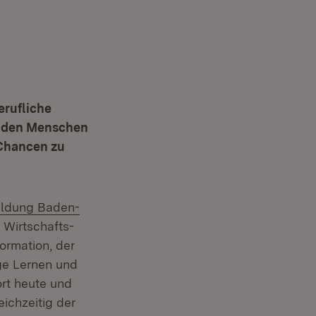
erufliche
um den Menschen
 Chancen zu
bildung Baden-
e Wirtschafts-
formation, der
ge Lernen und
rt heute und
eichzeitig der