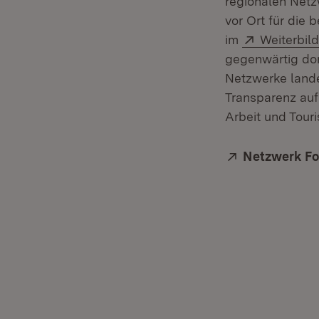
regionalen Netz
vor Ort für die 
Extern:
im
Weiterbil
gegenwärtig dor
Netzwerke lande
Transparenz auf
Arbeit und Tour
Extern:
Netzwerk For