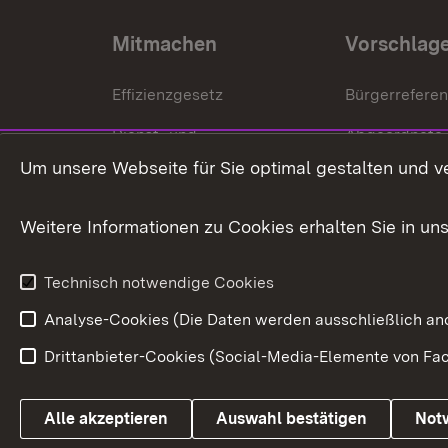
Mitmachen
Vorschlag
Effizienzgesetz
Bürgerrefere
Dienst- und
Abgeordnete
Versorgungsbezüge
Um unsere Webseite für Sie optimal gestalten und v
Bürgerbeauft
Kommunale Verfahren
Petition
Weitere Informationen zu Cookies erhalten Sie in un
Weitere
Volksantrag
Beteiligungsprozesse
Technisch notwendige Cookies
Volksabstim
Analyse-Cookies (Die Daten werden ausschließlich ano
Drittanbieter-Cookies (Social-Media-Elemente von Fac
Link zum Landesportal
Alle akzeptieren
Auswahl bestätigen
Not