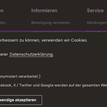
en
Informieren
Service
nten
Beteiligung verstehen
Meldungen
Beteiligung anwenden
Mediathek
erbessern zu können, verwenden wir Cookies.
ragte
Beteiligung stärken
Publikatio
Beteiligung erleben
Glossar
serer
Datenschutzerklärung
.
Beteiligung erforschen
mung
nymisiert verarbeitet.)
ebook, X / Twitter und Google werden auf der gesamten Webs
Impressum
Kontakt
Benutzungshinweise
Netiqu
wendige akzeptieren