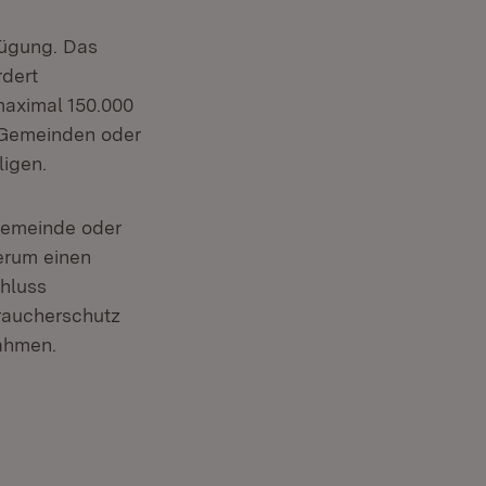
rfügung. Das
rdert
aximal 150.000
e Gemeinden oder
igen.
Gemeinde oder
erum einen
hluss
raucherschutz
ahmen.