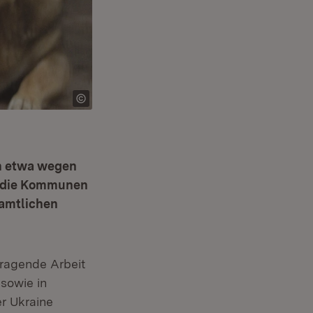
en etwa wegen
zt die Kommunen
namtlichen
rragende Arbeit
 sowie in
er Ukraine