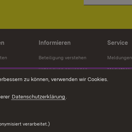
en
Informieren
Service
nten
Beteiligung verstehen
Meldungen
Beteiligung anwenden
Mediathek
erbessern zu können, verwenden wir Cookies.
ragte
Beteiligung stärken
Publikatio
Beteiligung erleben
Glossar
serer
Datenschutzerklärung
.
Beteiligung erforschen
mung
nymisiert verarbeitet.)