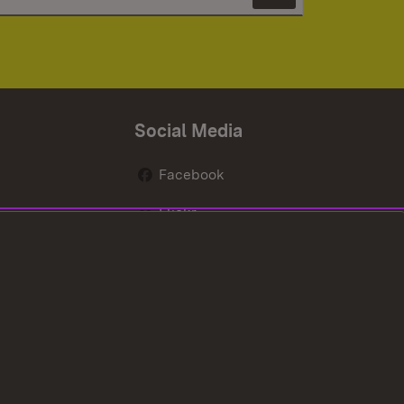
Newsletter 
Social Media
Facebook
Flickr
nen
X / Twitter
Youtube