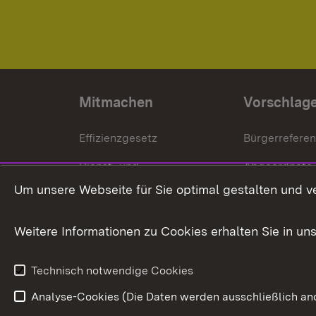
Mitmachen
Vorschlag
Effizienzgesetz
Bürgerrefere
Dienst- und
Abgeordnete
Versorgungsbezüge
Um unsere Webseite für Sie optimal gestalten und v
Bürgerbeauft
Kommunale Verfahren
Petition
Weitere Informationen zu Cookies erhalten Sie in un
Weitere
Volksantrag
Beteiligungsprozesse
Technisch notwendige Cookies
Volksabstim
Analyse-Cookies (Die Daten werden ausschließlich ano