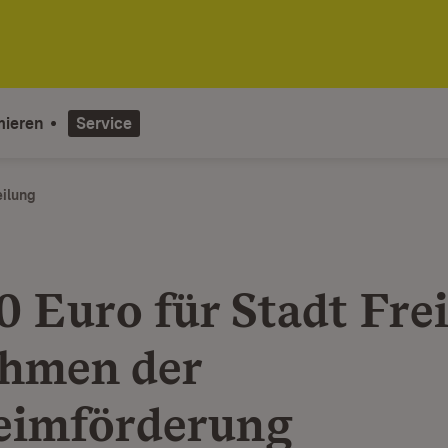
mieren
Service
eilung
0 Euro für Stadt Fre
hmen der
eimförderung