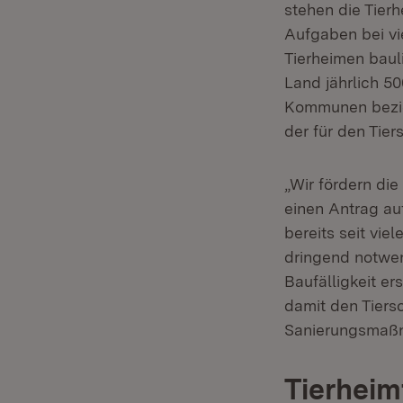
stehen die Tierh
Aufgaben bei vi
Tierheimen baul
Land jährlich 5
Kommunen bezie
der für den Tier
„Wir fördern die
einen Antrag auf
bereits seit vie
dringend notwen
Baufälligkeit e
damit den Tiers
Sanierungsmaßna
Tierheim