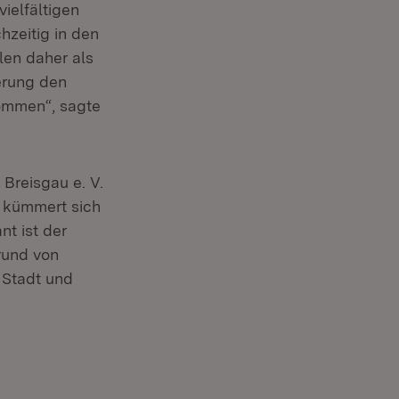
ielfältigen
hzeitig in den
len daher als
derung den
ommen“, sagte
 Breisgau e. V.
n kümmert sich
nt ist der
rund von
 Stadt und