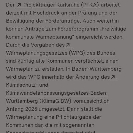
Extern:
(Öffnet in ne
Der
Projektträger Karlsruhe (PTKA)
arbeitet
derzeit mit Hochdruck an der Prüfung und der
Bewilligung der Förderanträge. Auch weiterhin
können Anträge zum Förderprogramm „Freiwillige
kommunale Wärmeplanung“ eingereicht werden.
Extern:
Durch die Vorgaben des
(Öffnet
Wärmeplanungsgesetzes (WPG) des Bundes
sind künftig alle Kommunen verpflichtet, einen
Wärmeplan zu erstellen. In Baden-Württemberg
Extern
wird das WPG innerhalb der Änderung des
Klimaschutz- und
Klimawandelanpassungsgesetzes Baden-
Württemberg (KlimaG BW)
voraussichtlich
Anfang 2025 umgesetzt. Dann stellt die
Wärmeplanung eine Pflichtaufgabe der
Kommunen dar, die mit sogenannten
Konnexitätszahlungen finanziert wird.