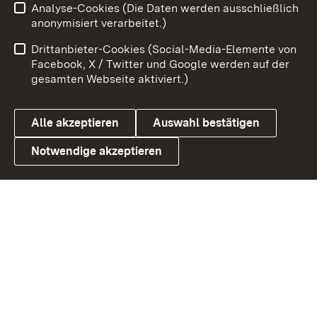
Analyse-Cookies (Die Daten werden ausschließlich
Impressum
Kontakt
anonymisiert verarbeitet.)
Benutzungshinweise
Netiquette
Drittanbieter-Cookies (Social-Media-Elemente von
Barrierefreiheit
Datenschutz
Facebook, X / Twitter und Google werden auf der
gesamten Webseite aktiviert.)
Cookies
Alle akzeptieren
Auswahl bestätigen
Notwendige akzeptieren
Link zum Landesportal