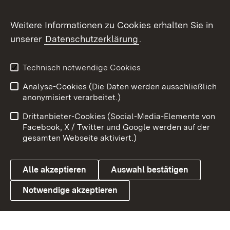
Flickr
Weitere Informationen zu Cookies erhalten Sie in
X / Twitter
unserer
Datenschutzerklärung
.
Youtube
Technisch notwendige Cookies
Zum 
Analyse-Cookies (Die Daten werden ausschließlich
Impressum
Kontakt
anonymisiert verarbeitet.)
Benutzungshinweise
Netiquette
Drittanbieter-Cookies (Social-Media-Elemente von
Barrierefreiheit
Datenschutz
Facebook, X / Twitter und Google werden auf der
gesamten Webseite aktiviert.)
Cookies
Alle akzeptieren
Auswahl bestätigen
Notwendige akzeptieren
Link zum Landesportal