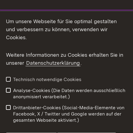
Social Media
Um unsere Webseite für Sie optimal gestalten
und verbessern zu können, verwenden wir
Facebook
Cookies.
Flickr
Weitere Informationen zu Cookies erhalten Sie in
X / Twitter
unserer
Datenschutzerklärung
.
Youtube
Technisch notwendige Cookies
Zum 
Analyse-Cookies (Die Daten werden ausschließlich
Impressum
Kontakt
anonymisiert verarbeitet.)
Benutzungshinweise
Netiquette
Drittanbieter-Cookies (Social-Media-Elemente von
Barrierefreiheit
Datenschutz
Facebook, X / Twitter und Google werden auf der
gesamten Webseite aktiviert.)
Cookies