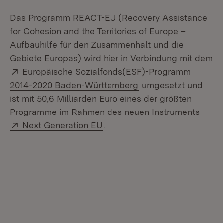
Das Programm REACT-EU (Recovery Assistance
for Cohesion and the Territories of Europe –
Aufbauhilfe für den Zusammenhalt und die
Gebiete Europas) wird hier in Verbindung mit dem
Extern:
Europäische Sozialfonds(ESF)-Programm
(Öffnet in neuem Fen
2014-2020 Baden-Württemberg
umgesetzt und
ist mit 50,6 Milliarden Euro eines der größten
Programme im Rahmen des neuen Instruments
Extern:
(Öffnet in neuem Fenster)
Next Generation EU
.