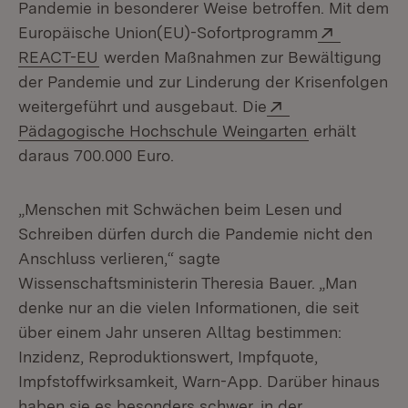
Pandemie in besonderer Weise betroffen. Mit dem
Extern:
Europäische Union(EU)-Sofortprogramm
(Öffnet in neuem Fenster)
REACT-EU
werden Maßnahmen zur Bewältigung
der Pandemie und zur Linderung der Krisenfolgen
Extern:
weitergeführt und ausgebaut. Die
(Öffnet in ne
Pädagogische Hochschule Weingarten
erhält
daraus 700.000 Euro.
„Menschen mit Schwächen beim Lesen und
Schreiben dürfen durch die Pandemie nicht den
Anschluss verlieren,“ sagte
Wissenschaftsministerin Theresia Bauer. „Man
denke nur an die vielen Informationen, die seit
über einem Jahr unseren Alltag bestimmen:
Inzidenz, Reproduktionswert, Impfquote,
Impfstoffwirksamkeit, Warn-App. Darüber hinaus
haben sie es besonders schwer, in der