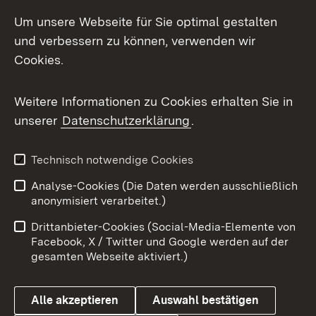
Social Media
Um unsere Webseite für Sie optimal gestalten
und verbessern zu können, verwenden wir
Facebook
Cookies.
Flickr
Weitere Informationen zu Cookies erhalten Sie in
X / Twitter
unserer
Datenschutzerklärung
.
Youtube
Technisch notwendige Cookies
Zum 
Analyse-Cookies (Die Daten werden ausschließlich
Impressum
Kontakt
anonymisiert verarbeitet.)
Benutzungshinweise
Netiquette
Drittanbieter-Cookies (Social-Media-Elemente von
Barrierefreiheit
Datenschutz
Facebook, X / Twitter und Google werden auf der
gesamten Webseite aktiviert.)
Cookies
Alle akzeptieren
Auswahl bestätigen