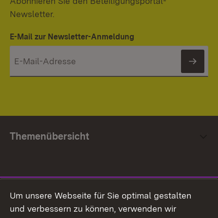
Abonnieren Sie den Beteiligungsportal-
Newsletter.
E-Mail zur Newsletter-Anmeldung
News
Themenübersicht
Social Media
Um unsere Webseite für Sie optimal gestalten
und verbessern zu können, verwenden wir
Facebook