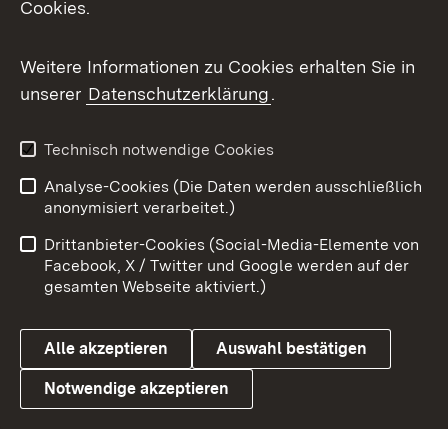
Cookies.
Flickr
Weitere Informationen zu Cookies erhalten Sie in
X / Twitter
unserer
Datenschutzerklärung
.
Youtube
Technisch notwendige Cookies
Zum 
Analyse-Cookies (Die Daten werden ausschließlich
Impressum
Kontakt
anonymisiert verarbeitet.)
Benutzungshinweise
Netiquette
Drittanbieter-Cookies (Social-Media-Elemente von
Barrierefreiheit
Datenschutz
Facebook, X / Twitter und Google werden auf der
gesamten Webseite aktiviert.)
Cookies
Alle akzeptieren
Auswahl bestätigen
Notwendige akzeptieren
Link zum Landesportal