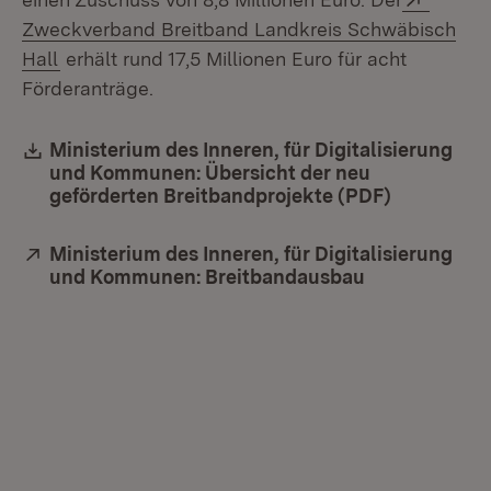
Zweckverband Breitband Landkreis Schwäbisch
(Öffnet in neuem Fenster)
Hall
erhält rund 17,5 Millionen Euro für acht
Förderanträge.
Download:
Ministerium des Inneren, für Digitalisierung
und Kommunen: Übersicht der neu
geförderten Breitbandprojekte (PDF)
(Öffnet in
Extern:
Ministerium des Inneren, für Digitalisierung
und Kommunen: Breitbandausbau
(Öffnet in ne