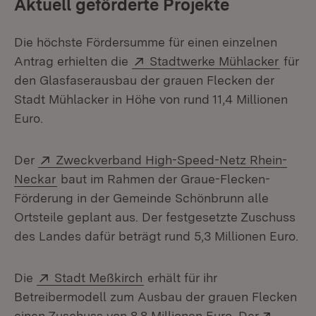
Aktuell geförderte Projekte
Die höchste Fördersumme für einen einzelnen
Extern:
(Öffne
Antrag erhielten die
Stadtwerke Mühlacker
für
den Glasfaserausbau der grauen Flecken der
Stadt Mühlacker in Höhe von rund 11,4 Millionen
Euro.
Extern:
Der
Zweckverband High-Speed-Netz Rhein-
(Öffnet in neuem Fenster)
Neckar
baut im Rahmen der Graue-Flecken-
Förderung in der Gemeinde Schönbrunn alle
Ortsteile geplant aus. Der festgesetzte Zuschuss
des Landes dafür beträgt rund 5,3 Millionen Euro.
Extern:
(Öffnet in neuem Fenster)
Die
Stadt Meßkirch
erhält für ihr
Betreibermodell zum Ausbau der grauen Flecken
Extern
einen Zuschuss von 8,8 Millionen Euro. Der