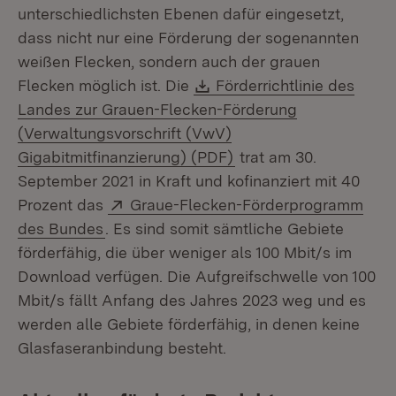
unterschiedlichsten Ebenen dafür eingesetzt,
dass nicht nur eine Förderung der sogenannten
weißen Flecken, sondern auch der grauen
Download:
Flecken möglich ist. Die
Förderrichtlinie des
Landes zur Grauen-Flecken-Förderung
(Verwaltungsvorschrift (VwV)
(Öffnet in neuem Fens
Gigabitmitfinanzierung) (PDF)
trat am 30.
September 2021 in Kraft und kofinanziert mit 40
Extern:
Prozent das
Graue-Flecken-Förderprogramm
(Öffnet in neuem Fenster)
des Bundes
. Es sind somit sämtliche Gebiete
förderfähig, die über weniger als 100 Mbit/s im
Download verfügen. Die Aufgreifschwelle von 100
Mbit/s fällt Anfang des Jahres 2023 weg und es
werden alle Gebiete förderfähig, in denen keine
Glasfaseranbindung besteht.