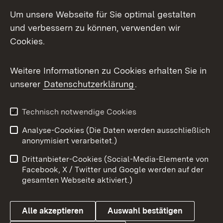
Social Media
Um unsere Webseite für Sie optimal gestalten
und verbessern zu können, verwenden wir
Facebook
Cookies.
Flickr
Weitere Informationen zu Cookies erhalten Sie in
X / Twitter
unserer
Datenschutzerklärung
.
Youtube
Technisch notwendige Cookies
Zum 
Analyse-Cookies (Die Daten werden ausschließlich
Impressum
Kontakt
anonymisiert verarbeitet.)
Benutzungshinweise
Netiquette
Drittanbieter-Cookies (Social-Media-Elemente von
Barrierefreiheit
Datenschutz
Facebook, X / Twitter und Google werden auf der
gesamten Webseite aktiviert.)
Cookies
Alle akzeptieren
Auswahl bestätigen