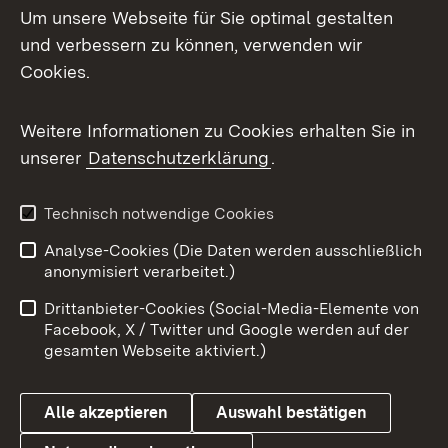
Um unsere Webseite für Sie optimal gestalten
und verbessern zu können, verwenden wir
Facebook
Cookies.
Flickr
Weitere Informationen zu Cookies erhalten Sie in
X / Twitter
unserer
Datenschutzerklärung
.
Youtube
Technisch notwendige Cookies
Zum 
Analyse-Cookies (Die Daten werden ausschließlich
Impressum
Kontakt
anonymisiert verarbeitet.)
Benutzungshinweise
Netiquette
Drittanbieter-Cookies (Social-Media-Elemente von
Barrierefreiheit
Datenschutz
Facebook, X / Twitter und Google werden auf der
gesamten Webseite aktiviert.)
Cookies
Alle akzeptieren
Auswahl bestätigen