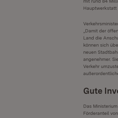
mit rund 84 Mill
Hauptwerkstatt 
Verkehrsministe
„Damit der öffen
Land die Anscha
können sich übe
neuen Stadtbahn
angenehmer. Sie
Verkehr umzuste
außerordentliche
Gute Inv
Das Ministerium
Förderanteil vo