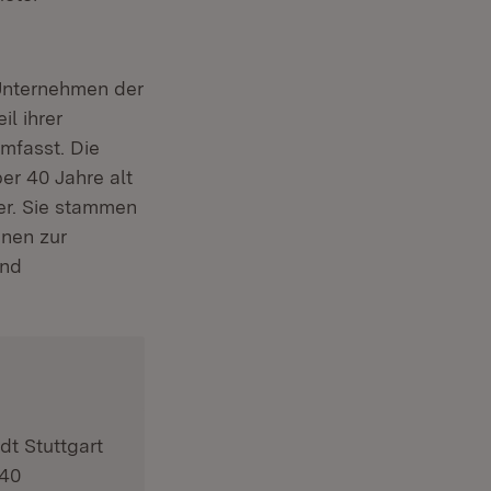
et in neuem Fenster)
 Unternehmen der
il ihrer
mfasst. Die
er 40 Jahre alt
er. Sie stammen
enen zur
und
dt Stuttgart
140