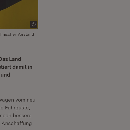
chnischer Vorstand
 Das Land
iert damit in
 und
nwagen vom neu
ie Fahrgäste,
 noch bessere
e Anschaffung