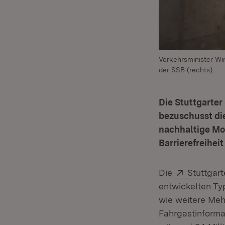
Verkehrsminister Wi
der SSB (rechts)
Die Stuttgarte
bezuschusst die
nachhaltige Mob
Barrierefreiheit
Extern:
Die
Stuttgar
entwickelten Typ
wie weitere Meh
Fahrgastinform