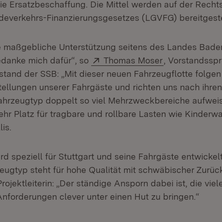
die Ersatzbeschaffung. Die Mittel werden auf der Rech
verkehrs-Finanzierungsgesetzes (LGVFG) bereitgeste
ie maßgebliche Unterstützung seitens des Landes Bad
Extern:
(Öffnet in neu
edanke mich dafür“, so
Thomas Moser
, Vorstandssp
stand der SSB: „Mit dieser neuen Fahrzeugflotte folgen
ellungen unserer Fahrgäste und richten uns nach ihre
ahrzeugtyp doppelt so viel Mehrzweckbereiche aufweis
hr Platz für tragbare und rollbare Lasten wie Kinder
is.
rd speziell für Stuttgart und seine Fahrgäste entwickel
eugtyp steht für hohe Qualität mit schwäbischer Zurüc
Projektleiterin: „Der ständige Ansporn dabei ist, die viel
nforderungen clever unter einen Hut zu bringen.“