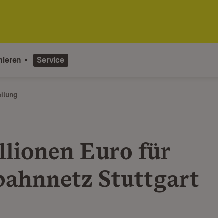
mieren
Service
eilung
llionen Euro für
bahnnetz Stuttgart