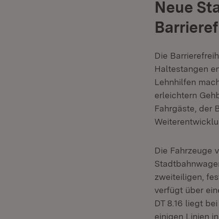
Neue St
Barrieref
Die Barrierefrei
Haltestangen en
Lehnhilfen mach
erleichtern Geh
Fahrgäste, der 
Weiterentwickl
Die Fahrzeuge v
Stadtbahnwagenf
zweiteiligen, f
verfügt über ei
DT 8.16 liegt b
einigen Linien i