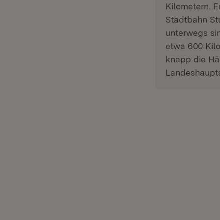
Kilometern. E
Stadtbahn Stu
unterwegs sin
etwa 600 Kilo
knapp die Häl
Landeshaupts