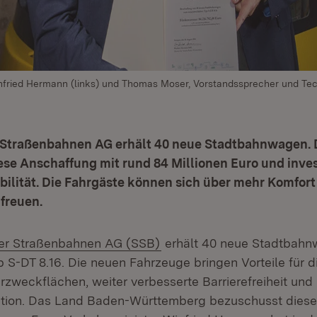
nfried Hermann (links) und Thomas Moser, Vorstandssprecher und Te
r Straßenbahnen AG erhält 40 neue Stadtbahnwagen.
se Anschaffung mit rund 84 Millionen Euro und invest
ilität. Die Fahrgäste können sich über mehr Komfort
 freuen.
(Öffnet in neuem Fenster)
ter Straßenbahnen AG (SSB)
erhält 40 neue Stadtbah
 S-DT 8.16. Die neuen Fahrzeuge bringen Vorteile für d
rzweckflächen, weiter verbesserte Barrierefreiheit und
ation. Das Land Baden-Württemberg bezuschusst dies