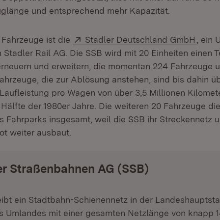
uglänge und entsprechend mehr Kapazität.
Extern:
(Öffn
 Fahrzeuge ist die
Stadler Deutschland GmbH
, ein
Stadler Rail AG. Die SSB wird mit 20 Einheiten einen Te
erneuern und erweitern, die momentan 224 Fahrzeuge u
ahrzeuge, die zur Ablösung anstehen, sind bis dahin üb
Laufleistung pro Wagen von über 3,5 Millionen Kilomet
 Hälfte der 1980er Jahre. Die weiteren 20 Fahrzeuge di
 Fahrparks insgesamt, weil die SSB ihr Streckennetz 
t weiter ausbaut.
er Straßenbahnen AG (SSB)
ibt ein Stadtbahn-Schienennetz in der Landeshauptsta
es Umlandes mit einer gesamten Netzlänge von knapp 