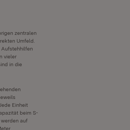
erigen zentralen
irekten Umfeld.
 Aufstehhilfen
 vieler
nd in die
stehenden
jeweils
Jede Einheit
apazität beim S-
e werden auf
Meter