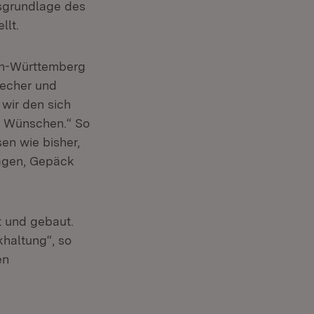
tsgrundlage des
llt.
en-Württemberg
em Fenster)
recher und
 wir den sich
n Wünschen.“ So
en wie bisher,
wagen, Gepäck
t und gebaut.
khaltung“, so
en