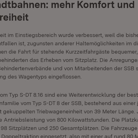
adtbahnen: mehr Komfort und
reiheit
heit im Einstiegsbereich wurde verbessert, weil die bish
tfallen ist, zugunsten anderer Haltemöglichkeiten im d
en die Fahrt für stehende Kurzzeitfahrgäste bequemer,
behinderten das Erheben vom Sitzplatz. Die Anregungen
Behindertenverbände und von Mitarbeitenden der SSB si
ung des Wagentyps eingeflossen.
om Typ S-DT 8.16 sind eine Weiterentwicklung der be
amilie vom Typ S-DT 8 der SSB, bestehend aus einer 
est gekuppelten Triebwageneinheit von 39 Meter Länge. 
ne Antriebsleistung von 800 Kilowattstunden. Die Platzk
ei 98 Sitzplätzen und 250 Gesamtplätzen. Die Fahrzeug
n Doppeltraktion eingesetzt, also mit einer auf rund 80 