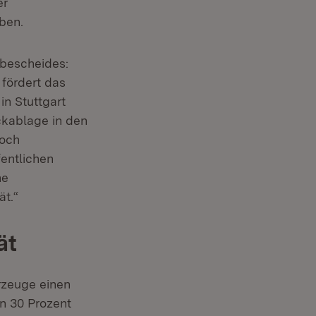
er
ben.
rbescheides:
 fördert das
n Stuttgart
ckablage in den
noch
fentlichen
ne
ät.“
ät
rzeuge einen
on 30 Prozent