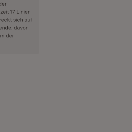
der
zeit 17 Linien
reckt sich auf
tende, davon
um der