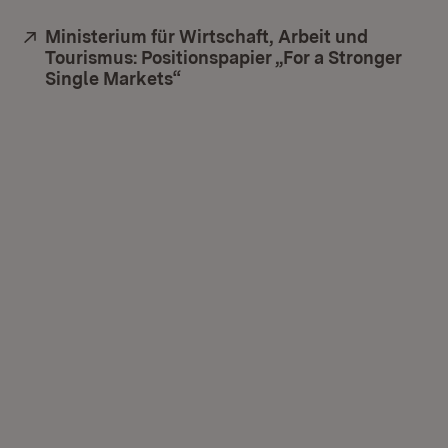
Extern:
Ministerium für Wirtschaft, Arbeit und
Tourismus: Positionspapier „For a Stronger
Single Markets“
(Öffnet in neuem Fenster)