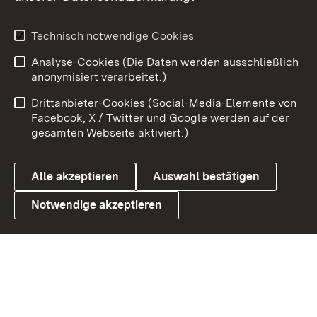
Youtube
Technisch notwendige Cookies
Zum 
Analyse-Cookies (Die Daten werden ausschließlich
Impressum
Kontakt
anonymisiert verarbeitet.)
Benutzungshinweise
Netiquette
Drittanbieter-Cookies (Social-Media-Elemente von
Barrierefreiheit
Datenschutz
Facebook, X / Twitter und Google werden auf der
gesamten Webseite aktiviert.)
Cookies
Alle akzeptieren
Auswahl bestätigen
Notwendige akzeptieren
Link zum Landesportal