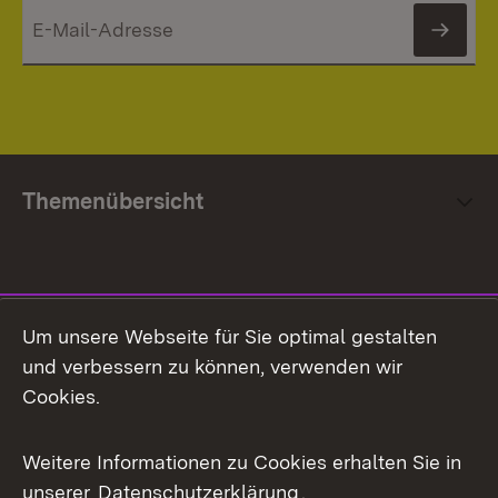
News
Themenübersicht
Social Media
Um unsere Webseite für Sie optimal gestalten
und verbessern zu können, verwenden wir
Facebook
Cookies.
Flickr
Weitere Informationen zu Cookies erhalten Sie in
X / Twitter
unserer
Datenschutzerklärung
.