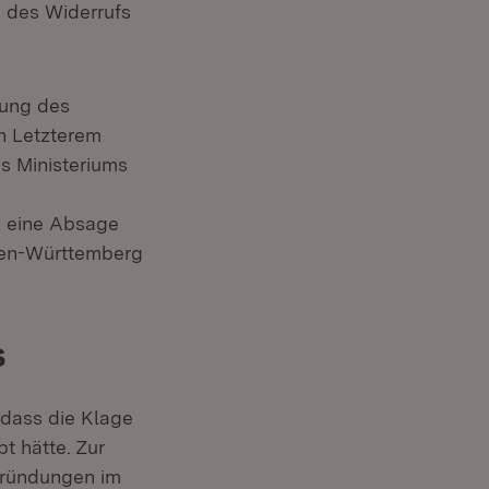
g des Widerrufs
dung des
In Letzterem
s Ministeriums
, eine Absage
aden-Württemberg
s
 dass die Klage
t hätte. Zur
gründungen im