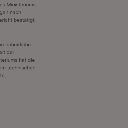
es Ministeriums
ngen nach
richt bestätigt
e hoheitliche
it der
teriums hat die
 dem technischen
te,