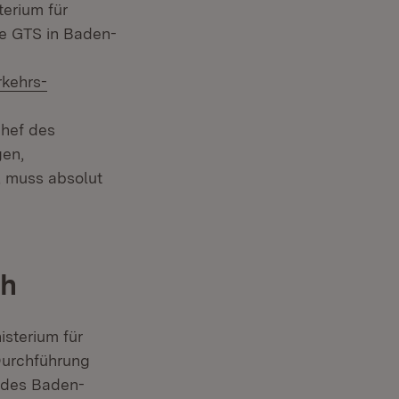
erium für
die GTS in Baden-
rkehrs-
chef des
gen,
, muss absolut
ch
isterium für
Durchführung
ndes Baden-