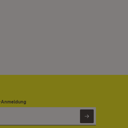
er-Anmeldung
Newsletter 