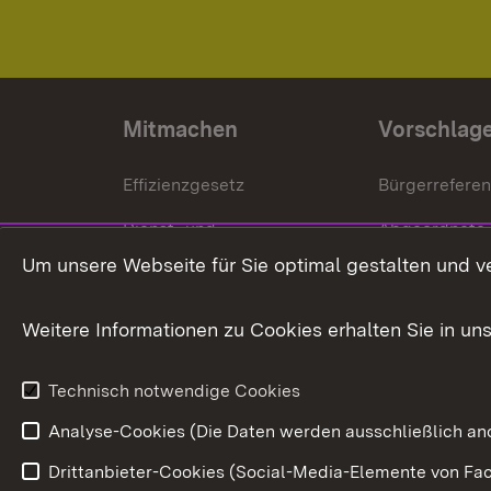
Mitmachen
Vorschlag
Effizienzgesetz
Bürgerrefere
Dienst- und
Abgeordnete
Versorgungsbezüge
Um unsere Webseite für Sie optimal gestalten und v
Bürgerbeauft
Kommunale Verfahren
Petition
Weitere Informationen zu Cookies erhalten Sie in un
Weitere
Volksantrag
Beteiligungsprozesse
Technisch notwendige Cookies
Volksabstim
Analyse-Cookies (Die Daten werden ausschließlich ano
Drittanbieter-Cookies (Social-Media-Elemente von Fac