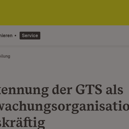
mieren
Service
eilung
ennung der GTS als
achungsorganisati
skräftig