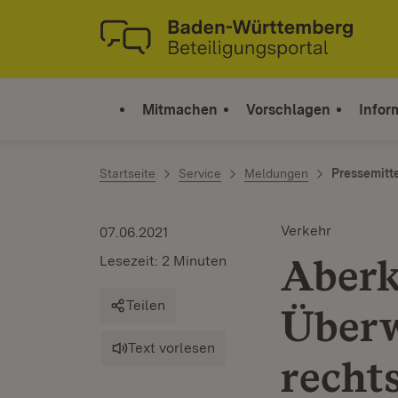
Zum Inhalt springen
Link zur Startseite
Mitmachen
Vorschlagen
Infor
Startseite
Service
Meldungen
Pressemitt
Verkehr
07.06.2021
Aberk
Lesezeit: 2 Minuten
Teilen
Überw
Text vorlesen
recht