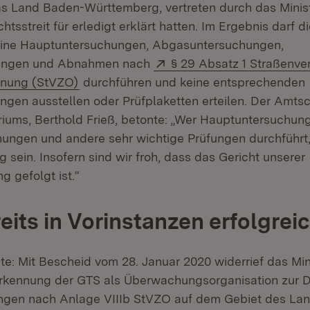
s Land Baden-Württemberg, vertreten durch das Minist
htsstreit für erledigt erklärt hatten. Im Ergebnis darf 
ine Hauptuntersuchungen, Abgasuntersuchungen,
Extern:
fungen und Abnahmen nach
§ 29 Absatz 1 Straßenve
(Öffnet in neuem Fenster)
nung (StVZO)
durchführen und keine entsprechenden
ngen ausstellen oder Prüfplaketten erteilen. Der Amts
riums, Berthold Frieß, betonte: „Wer Hauptuntersuchun
ngen und andere sehr wichtige Prüfungen durchführt
 sein. Insofern sind wir froh, dass das Gericht unserer
 gefolgt ist.“
eits in Vorinstanzen erfolgrei
te: Mit Bescheid vom 28. Januar 2020 widerrief das Min
erkennung der GTS als Überwachungsorganisation zur 
ngen nach Anlage VIIIb StVZO auf dem Gebiet des La