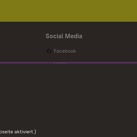
Social Media
Facebook
Flickr
nen
X / Twitter
Youtube
eite aktiviert.)
Zum Sei