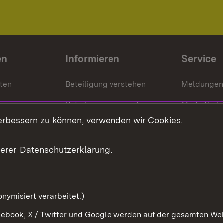
en
Informieren
Service
nten
Beteiligung verstehen
Meldungen
Beteiligung anwenden
Mediathek
erbessern zu können, verwenden wir Cookies.
ragte
Beteiligung stärken
Publikatio
Beteiligung erleben
Glossar
serer
Datenschutzerklärung
.
Beteiligung erforschen
mung
nymisiert verarbeitet.)
ebook, X / Twitter und Google werden auf der gesamten Webs