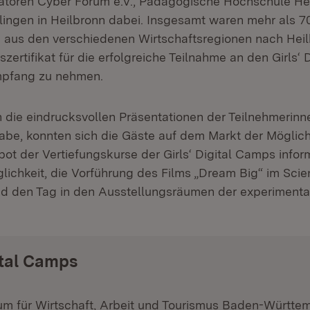
atoren Cyber Forum e.V., Pädagogische Hochschule He
ingen in Heilbronn dabei. Insgesamt waren mehr als 7
 aus den verschiedenen Wirtschaftsregionen nach Heilb
zertifikat für die erfolgreiche Teilnahme an den Girls‘
mpfang zu nehmen.
 die eindrucksvollen Präsentationen der Teilnehmerinn
gabe, konnten sich die Gäste auf dem Markt der Möglic
bot der Vertiefungskurse der Girls‘ Digital Camps info
lichkeit, die Vorführung des Films „Dream Big“ im Sc
d den Tag in den Ausstellungsräumen der experimenta
gital Camps
um für Wirtschaft, Arbeit und Tourismus Baden-Württem