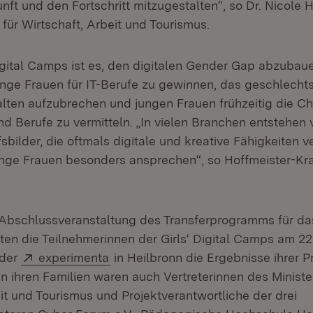
unft und den Fortschritt mitzugestalten“, so Dr. Nicole 
n für Wirtschaft, Arbeit und Tourismus.
Digital Camps ist es, den digitalen Gender Gap abzubau
ge Frauen für IT-Berufe zu gewinnen, das geschlechts
lten aufzubrechen und jungen Frauen frühzeitig die Ch
 Berufe zu vermitteln. „In vielen Branchen entstehen 
bilder, die oftmals digitale und kreative Fähigkeiten 
nge Frauen besonders ansprechen“, so Hoffmeister-Krau
bschlussveranstaltung des Transferprogramms für da
en die Teilnehmerinnen der Girls‘ Digital Camps am 22.
Extern:
(Öffnet in neuem Fenster)
 der
experimenta
in Heilbronn die Ergebnisse ihrer P
n ihren Familien waren auch Vertreterinnen des Ministe
it und Tourismus und Projektverantwortliche der drei