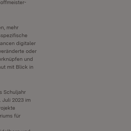
Hoffmeister-
en, mehr
spezifische
ancen digitaler
veränderte oder
verknüpfen und
t mit Blick in
s Schuljahr
 Juli 2023 im
rojekte
riums für