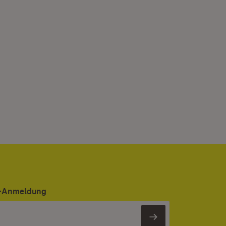
er-Anmeldung
Newsletter 