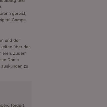
idelberg und
0
ronn gereist,
 Digital Camps
en und der
hkeiten über das
rmieren. Zudem
ience Dome
 ausklingen zu
berg fördert