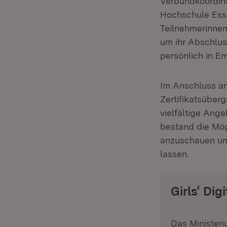
Verbundkoordin
Hochschule Essl
Teilnehmerinnen
um ihr Abschluss
persönlich in E
Im Anschluss an
Zertifikatsüber
vielfältige Ange
bestand die Mög
anzuschauen un
lassen.
Girls‘ Di
Das Ministeri