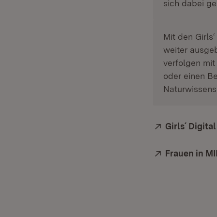
sich dabei ge
Mit den Girls
weiter ausgeb
verfolgen mit
oder einen Be
Naturwissens
Extern:
Girls´ Digit
Extern:
Frauen in M