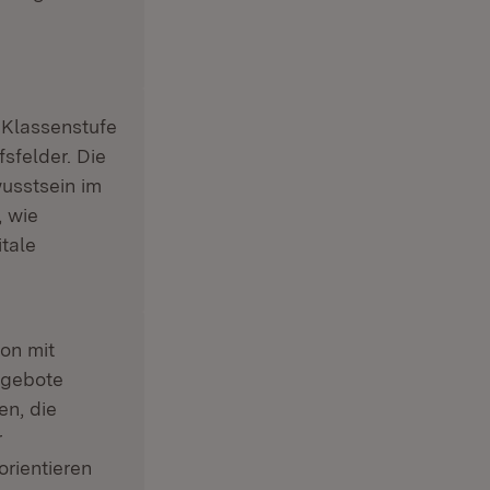
 Klassenstufe
sfelder. Die
usstsein im
, wie
itale
on mit
ngebote
en, die
r
orientieren