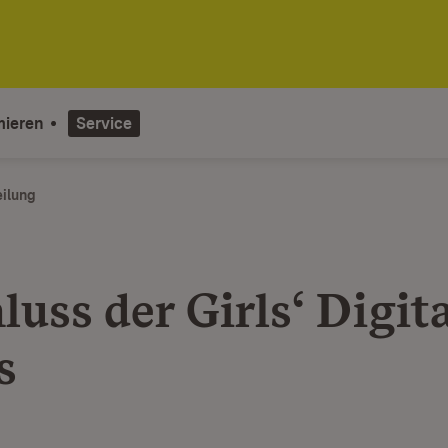
mieren
Service
eilung
uss der Girls‘ Digit
s