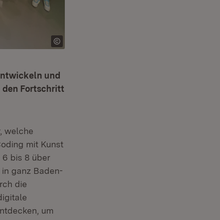
entwickeln und
 den Fortschritt
, welche
oding mit Kunst
 6 bis 8 über
s in ganz Baden-
rch die
igitale
 entdecken, um