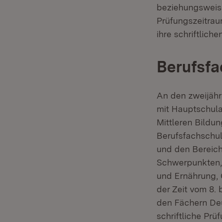
beziehungsweise
Prüfungszeitrau
ihre schriftlic
Berufsf
An den zweijähr
mit Hauptschula
Mittleren Bildu
Berufsfachschul
und den Bereich
Schwerpunkten, 
und Ernährung, 
der Zeit vom 8. 
den Fächern Deu
schriftliche Pr