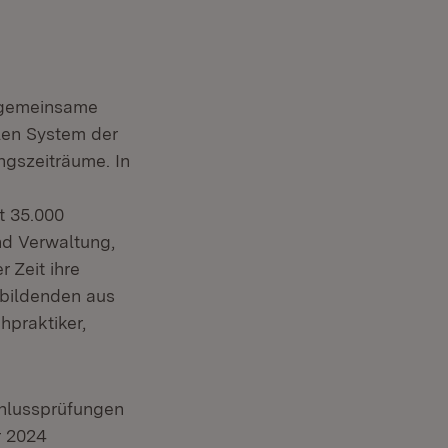
e gemeinsame
len System der
ngszeiträume. In
t 35.000
nd Verwaltung,
 Zeit ihre
ubildenden aus
praktiker,
chlussprüfungen
r 2024