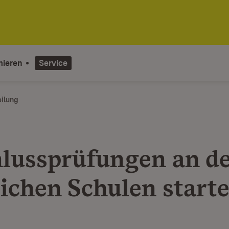
mieren
Service
eilung
lussprüfungen an d
lichen Schulen start