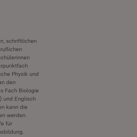
, schriftlichen
ruflichen
chülerinnen
erpunktfach
ische Physik und
an den
s Fach Biologie
) und Englisch
en kann die
en werden.
e für
usbildung.