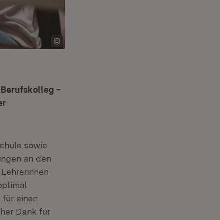
 Berufskolleg –
er
schule sowie
fungen an den
 Lehrerinnen
optimal
 für einen
cher Dank für