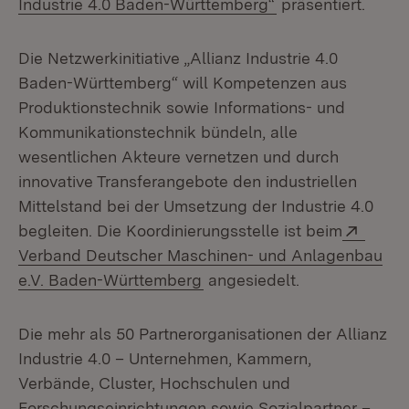
(Öffnet in neuem 
Industrie 4.0 Baden-Württemberg“
präsentiert.
Die Netzwerkinitiative „Allianz Industrie 4.0
Baden-Württemberg“ will Kompeten­zen aus
Produktionstechnik sowie Informations- und
Kommunikationstechnik bündeln, alle
wesentlichen Akteure vernetzen und durch
innovative Transferangebote den industriellen
Mittelstand bei der Umsetzung der Industrie 4.0
Exter
beglei­ten. Die Koordinierungsstelle ist beim
Verband Deutscher Maschinen- und Anlagenbau
(Öffnet in neuem Fenster)
e.V. Baden-Württemberg
angesiedelt.
Die mehr als 50 Partnerorganisationen der Allianz
Industrie 4.0 – Unternehmen, Kammern,
Verbände, Cluster, Hochschulen und
Forschungseinrichtungen sowie Sozialpartner –