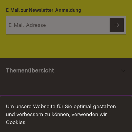
E-Mail zur Newsletter-Anmeldung
News
Themenübersicht
Social Media
Um unsere Webseite für Sie optimal gestalten
und verbessern zu können, verwenden wir
Facebook
Cookies.
Flickr