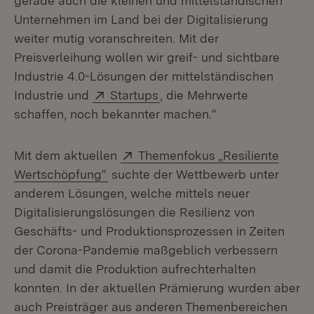
gerade auch die kleinen und mittelständischen
Unternehmen im Land bei der Digitalisierung
weiter mutig voranschreiten. Mit der
Preisverleihung wollen wir greif- und sichtbare
Industrie 4.0-Lösungen der mittelständischen
Extern:
(Öffnet in neuem Fenster)
Industrie und
Startups
, die Mehrwerte
schaffen, noch bekannter machen.“
Extern:
Mit dem aktuellen
Themenfokus „Resiliente
(Öffnet in neuem Fenster)
Wertschöpfung“
suchte der Wettbewerb unter
anderem Lösungen, welche mittels neuer
Digitalisierungslösungen die Resilienz von
Geschäfts- und Produktionsprozessen in Zeiten
der Corona-Pandemie maßgeblich verbessern
und damit die Produktion aufrechterhalten
konnten. In der aktuellen Prämierung wurden aber
auch Preisträger aus anderen Themenbereichen