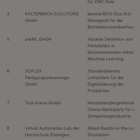
für CNC-Teile
4
KALTENBACH.SOLUTIONS
boosterBOX–Das I4.0-
GmbH
Messgerät für die
Betriebszustandserfassun
5
preML GmbH
Visuelle Detektion von
Fehlstellen in
Betonelementen mittels
Machine Learning
6
SOFLEX
Standardisiertes
Fertigungssteuerungs-
Leitsystem für die
GmbH
Digitalisierung der
Produktion
7
Tool-Arena GmbH
Herstellerübergreifender
Online-Marktplatz für die
Zerspanungsindustrie
8
Virtual Automation Lab der
Mixed Reality-in-the-Loop
Hochschule Esslingen
Simulation