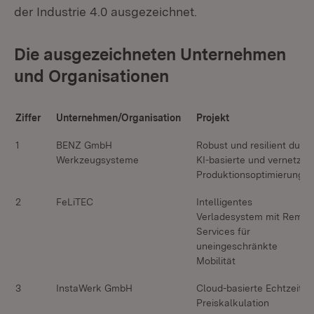
der Industrie 4.0 ausgezeichnet.
Die ausgezeichneten Unternehmen
und Organisationen
Ziffer
Unternehmen/Organisation
Projekt
1
BENZ GmbH
Robust und resilient durc
Werkzeugsysteme
KI-basierte und vernetzte
Produktionsoptimierung
2
FeLiTEC
Intelligentes
Verladesystem mit Remot
Services für
uneingeschränkte
Mobilität
3
InstaWerk GmbH
Cloud-basierte Echtzeit-
Preiskalkulation