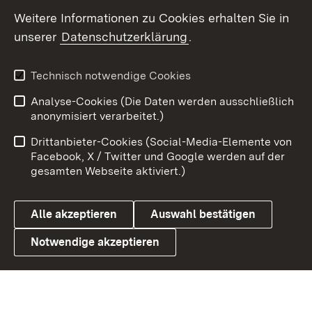
Weitere Informationen zu Cookies erhalten Sie in
X / Twitter
unserer
Datenschutzerklärung
.
Youtube
Technisch notwendige Cookies
Zum 
Analyse-Cookies (Die Daten werden ausschließlich
Impressum
Kontakt
anonymisiert verarbeitet.)
Benutzungshinweise
Netiquette
Drittanbieter-Cookies (Social-Media-Elemente von
Barrierefreiheit
Datenschutz
Facebook, X / Twitter und Google werden auf der
gesamten Webseite aktiviert.)
Cookies
Alle akzeptieren
Auswahl bestätigen
Notwendige akzeptieren
Link zum Landesportal