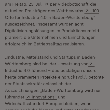
Extern:
(Öffnet in
am Freitag, 23. Juli
per Videobotschaft
die
Extern:
aktuellen Preisträger des Wettbewerbs
„100
(Öffnet
Orte für Industrie 4.0 in Baden-Württemberg“
ausgezeichnet. Insgesamt wurden acht
Digitalisierungslösungen im Produktionsumfeld
prämiert, die Unternehmen und Einrichtungen
erfolgreich im Betriebsalltag realisieren.
„Industrie, Mittelstand und Startups in Baden-
Extern:
Württemberg sind bei der Umsetzung von
(Öffnet in neuem Fenster)
Industrie 4.0
führend – das bestätigen unsere
heute prämierten Projekte eindrucksvoll“, betonte
der Staatssekretär anlässlich der
Auszeichnungen. „Baden-Württemberg wird nur
Extern:
(Öffnet in neuem Fenster)
führender
Innovations-
und
Wirtschaftsstandort Europas bleiben, wenn