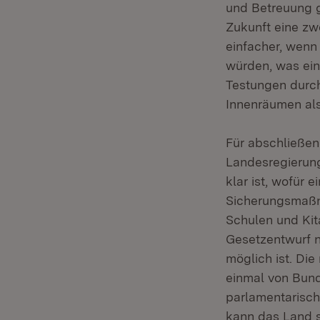
und Betreuung g
Zukunft eine zw
einfacher, wen
würden, was ein
Testungen durch
Innenräumen als
Für abschließe
Landesregierung
klar ist, wofür 
Sicherungsmaßna
Schulen und Kit
Gesetzentwurf n
möglich ist. Di
einmal von Bund
parlamentarisch
kann das Land s