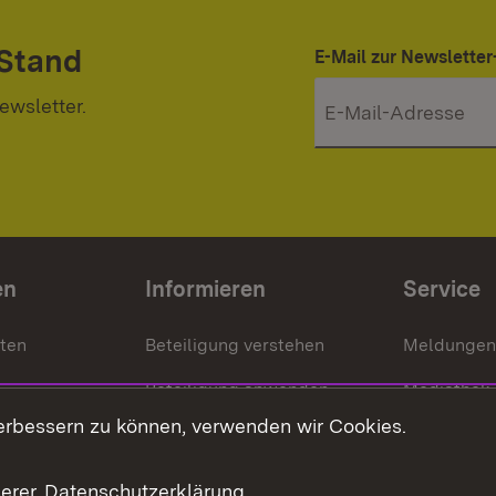
 Stand
E-Mail zur Newslett
ewsletter.
en
Informieren
Service
nten
Beteiligung verstehen
Meldungen
Beteiligung anwenden
Mediathek
erbessern zu können, verwenden wir Cookies.
ragte
Beteiligung stärken
Publikatio
Beteiligung erleben
Glossar
serer
Datenschutzerklärung
.