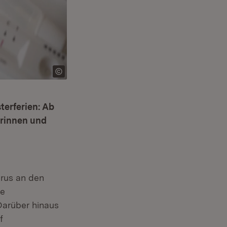
terferien: Ab
erinnen und
rus an den
ie
Darüber hinaus
f