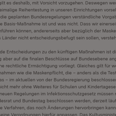
ilt es deshalb, mit Vorsicht vorzugehen. Deswegen wer
eimalige Reihentestung in unseren Einrichtungen vorse
n die geplanten Bundesregelungen verständliche Vorg
e Basis-Maßnahme ist und was nicht. Dass wir einersei
führen können, andererseits aber bezüglich der Maske
 Länder nicht entscheidungsbefugt sein sollen, verste
nde Entscheidungen zu den künftigen Maßnahmen ist d
 aber auf die finalen Beschlüsse auf Bundesebene an
eine rechtliche Ermächtigung vorliegt. Gleiches gilt für w
hmen wie die Maskenpflicht, die – anders als die Te
as – im aktuellen von der Bundesregierung beschloss
icht mehr ohne Weiteres für Schulen und Kindertagese
e neuen Regelungen im Infektionsschutzgesetz müssen 
esrat und Bundestag beschlossen werden, derzeit läuf
e Verfahren, das noch Änderungen hervorbringen kann
eine Verordnungen hierfür anpassen. Das Kultusministe