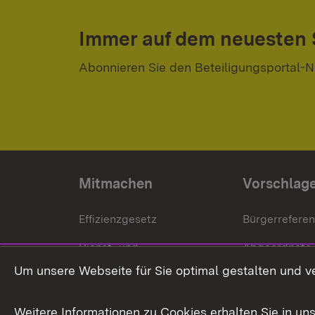
Immer auf dem neuesten
Abonnieren Sie den Beteiligungsportal-N
Mitmachen
Vorschlag
Effizienzgesetz
Bürgerrefere
Dienst- und
Abgeordnete
Versorgungsbezüge
Um unsere Webseite für Sie optimal gestalten und v
Bürgerbeauft
Kommunale Verfahren
Petition
Weitere Informationen zu Cookies erhalten Sie in un