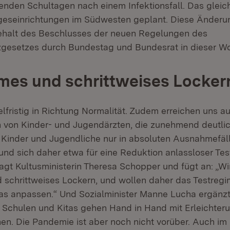
enden Schultagen nach einem Infektionsfall. Das gleic
ageseinrichtungen im Südwesten geplant. Diese Änder
ehalt des Beschlusses der neuen Regelungen des
zgesetzes durch Bundestag und Bundesrat in dieser W
es und schrittweises Locker
elfristig in Richtung Normalität. Zudem erreichen uns a
von Kinder- und Jugendärzten, die zunehmend deutlic
 Kinder und Jugendliche nur in absoluten Ausnahmefä
und sich daher etwa für eine Reduktion anlassloser Tes
agt Kultusministerin Theresa Schopper und fügt an: „Wi
schrittweises Lockern, und wollen daher das Testreg
as anpassen.“ Und Sozialminister Manne Lucha ergänzt
Schulen und Kitas gehen Hand in Hand mit Erleichter
en. Die Pandemie ist aber noch nicht vorüber. Auch im