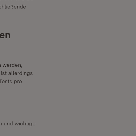
schließende
gen
n werden,
st allerdings
Tests pro
 und wichtige