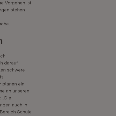
he Vorgehen ist
ungen stehen
oche.
n
uch
h darauf
llen schwere
ts
r planen ein
ime an unseren
: „Die
ungen auch in
 Bereich Schule