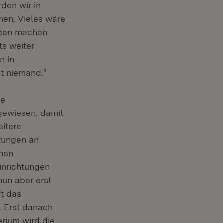
den wir in
hen. Vieles wäre
aben machen
ts weiter
n in
ht niemand."
ie
gewiesen, damit
eitere
stungen an
enen
inrichtungen
nun aber erst
t das
. Erst danach
rium wird die