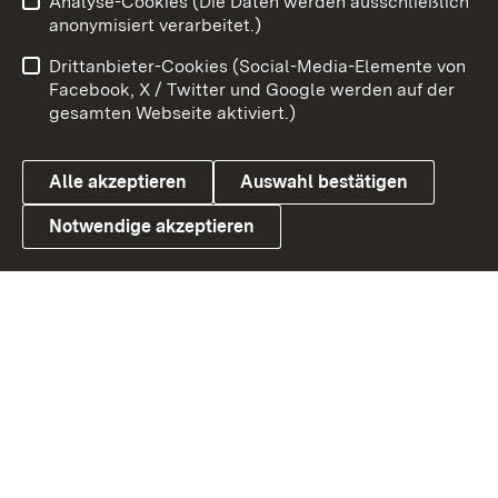
Analyse-Cookies (Die Daten werden ausschließlich
Impressum
Kontakt
anonymisiert verarbeitet.)
Benutzungshinweise
Netiquette
Drittanbieter-Cookies (Social-Media-Elemente von
Barrierefreiheit
Datenschutz
Facebook, X / Twitter und Google werden auf der
gesamten Webseite aktiviert.)
Cookies
Alle akzeptieren
Auswahl bestätigen
Notwendige akzeptieren
Link zum Landesportal