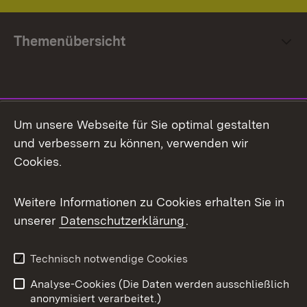
Themenübersicht
Social Media
Um unsere Webseite für Sie optimal gestalten
und verbessern zu können, verwenden wir
Facebook
Cookies.
Flickr
Weitere Informationen zu Cookies erhalten Sie in
X / Twitter
unserer
Datenschutzerklärung
.
Youtube
Technisch notwendige Cookies
Zum 
Analyse-Cookies (Die Daten werden ausschließlich
Impressum
Kontakt
anonymisiert verarbeitet.)