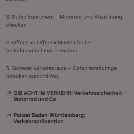
3. Gutes Equipment – Motorrad und Ausrüstung
checken
4. Offensive Öffentlichkeitsarbeit –
Verkehrsteilnehmer erreichen
5. Sicherer Verkehrsraum – Gefahrenträchtige
Strecken entschärfen
Extern:
GIB ACHT IM VERKEHR: Verkehrssicherheit –
Motorrad und Co
(Öffnet in neuem Fenster)
Extern:
Polizei Baden-Württemberg:
Verkehrsprävention
(Öffnet in neuem Fenster)