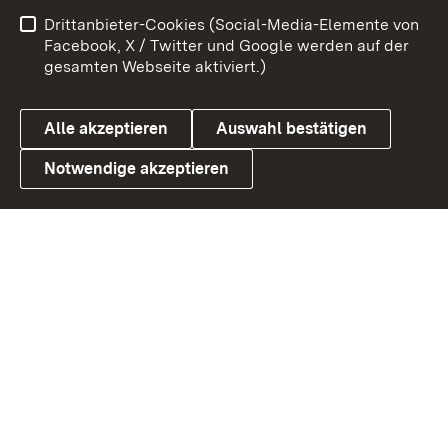
Benutzungshinweise
Netiquette
Drittanbieter-Cookies (Social-Media-Elemente von
Barrierefreiheit
Datenschutz
Facebook, X / Twitter und Google werden auf der
gesamten Webseite aktiviert.)
Cookies
Alle akzeptieren
Auswahl bestätigen
Notwendige akzeptieren
Link zum Landesportal