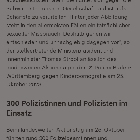
Schwächsten unserer Gesellschaft und ist aufs
Schärfste zu verurteilen. Hinter jeder Abbildung
steht in den allermeisten Fällen ein tatsächlicher
sexueller Missbrauch. Deshalb gehen wir
entschieden und unnachgiebig dagegen vor“, so
der stellvertretende Ministerpräsident und
Innenminister Thomas Strobl anlässlich des
Extern:
landesweiten Aktionstages der
Polizei Baden-
(Öffnet in neuem Fenster)
Württemberg
gegen Kinderpornografie am 25.
Oktober 2023.
300 Polizistinnen und Polizisten im
Einsatz
Beim landesweiten Aktionstag am 25. Oktober
führten rund 300 Polizeibeamtinnen und