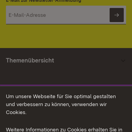
E-Mail zur Newsletter-Anmeldung
News
Themenübersicht
Social Media
Um unsere Webseite für Sie optimal gestalten
und verbessern zu können, verwenden wir
Facebook
Cookies.
Flickr
Weitere Informationen zu Cookies erhalten Sie in
X / Twitter