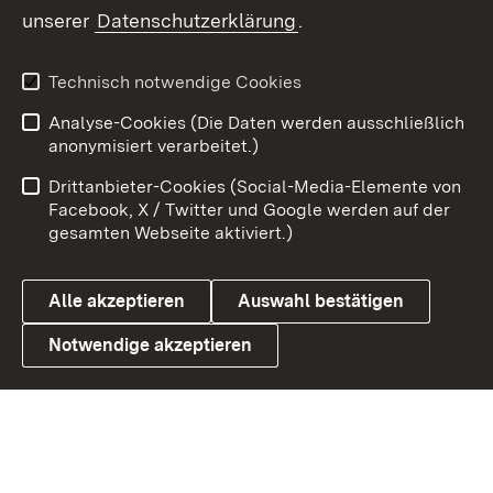
unserer
Datenschutzerklärung
.
Youtube
Technisch notwendige Cookies
Zum 
Analyse-Cookies (Die Daten werden ausschließlich
Impressum
Kontakt
anonymisiert verarbeitet.)
Benutzungshinweise
Netiquette
Drittanbieter-Cookies (Social-Media-Elemente von
Barrierefreiheit
Datenschutz
Facebook, X / Twitter und Google werden auf der
gesamten Webseite aktiviert.)
Cookies
Alle akzeptieren
Auswahl bestätigen
Notwendige akzeptieren
Link zum Landesportal