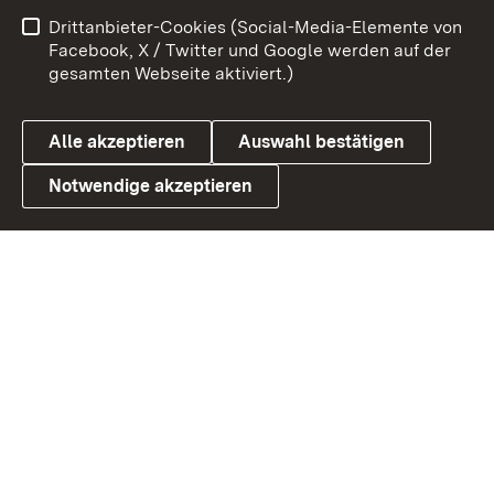
Benutzungshinweise
Netiquette
Drittanbieter-Cookies (Social-Media-Elemente von
Barrierefreiheit
Datenschutz
Facebook, X / Twitter und Google werden auf der
gesamten Webseite aktiviert.)
Cookies
Alle akzeptieren
Auswahl bestätigen
Notwendige akzeptieren
Link zum Landesportal