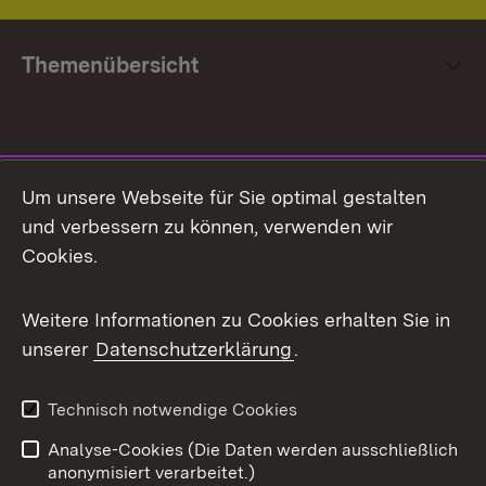
Themenübersicht
Social Media
Um unsere Webseite für Sie optimal gestalten
und verbessern zu können, verwenden wir
Facebook
Cookies.
Flickr
Weitere Informationen zu Cookies erhalten Sie in
X / Twitter
unserer
Datenschutzerklärung
.
Youtube
Technisch notwendige Cookies
Zum 
Analyse-Cookies (Die Daten werden ausschließlich
Impressum
Kontakt
anonymisiert verarbeitet.)