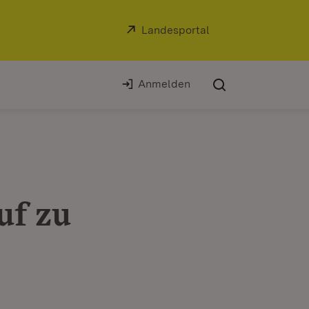
Extern:
Landesportal
(Öffnet in neuem Fe
Anmelden
uf zu