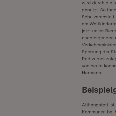
wird durch die 
genutzt. So fan
Schulveranstaltu
am Weltkindertag
jetzt unser Bes
nachfolgenden G
Verkehrsminister
Sperrung der St
Rad zurückzuleg
von heute könne
Hermann.
Beispiel
Althengstett i
Kommunen bei h