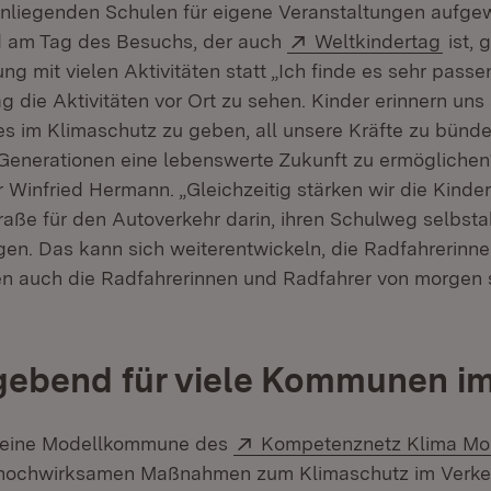
anliegenden Schulen für eigene Veranstaltungen aufge
Extern:
(Öffn
d am Tag des Besuchs, der auch
Weltkindertag
ist, 
ng mit vielen Aktivitäten statt „Ich finde es sehr passe
 die Aktivitäten vor Ort zu sehen. Kinder erinnern uns 
tes im Klimaschutz zu geben, all unsere Kräfte zu bünd
enerationen eine lebenswerte Zukunft zu ermöglichen“
 Winfried Hermann. „Gleichzeitig stärken wir die Kinde
raße für den Autoverkehr darin, ihren Schulweg selbsta
en. Das kann sich weiterentwickeln, die Radfahrerinn
n auch die Radfahrerinnen und Radfahrer von morgen s
gebend für viele Kommunen i
Extern:
st eine Modellkommune des
Kompetenznetz Klima Mo
ochwirksamen Maßnahmen zum Klimaschutz im Verkehr