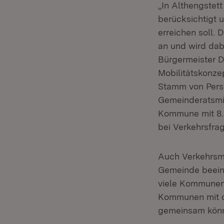
„In Althengstet
berücksichtigt 
erreichen soll
an und wird dab
Bürgermeister D
Mobilitätskonze
Stamm von Perso
Gemeinderatsmit
Kommune mit 8.
bei Verkehrsfrag
Auch Verkehrsmi
Gemeinde beeind
viele Kommunen 
Kommunen mit d
gemeinsam könn