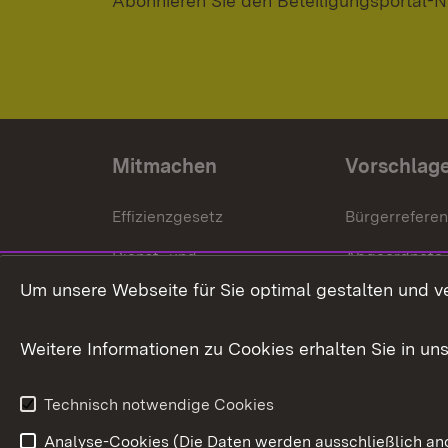
Abonnieren Sie den Beteiligungsportal-N
Mitmachen
Vorschlag
Effizienzgesetz
Bürgerrefere
Dienst- und
Abgeordnete
Versorgungsbezüge
Um unsere Webseite für Sie optimal gestalten und v
Bürgerbeauft
Kommunale Verfahren
Petition
Weitere Informationen zu Cookies erhalten Sie in un
Weitere
Volksantrag
Beteiligungsprozesse
Technisch notwendige Cookies
Volksabstim
Analyse-Cookies (Die Daten werden ausschließlich ano