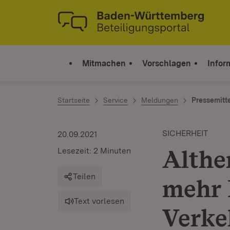
Zum Inhalt springen
Link zur Startseite
Mitmachen
Vorschlagen
Infor
Startseite
Service
Meldungen
Pressemitt
SICHERHEIT
20.09.2021
Althe
Lesezeit: 2 Minuten
Teilen
mehr 
Text vorlesen
Verke