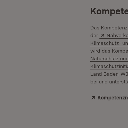
Kompete
Das Kompetenzne
Extern:
der
Nahverke
Klimaschutz- u
wird das Kompe
Naturschutz und
Klimaschutziniti
Land Baden-Würt
bei und unterst
Extern:
Kompetenzne