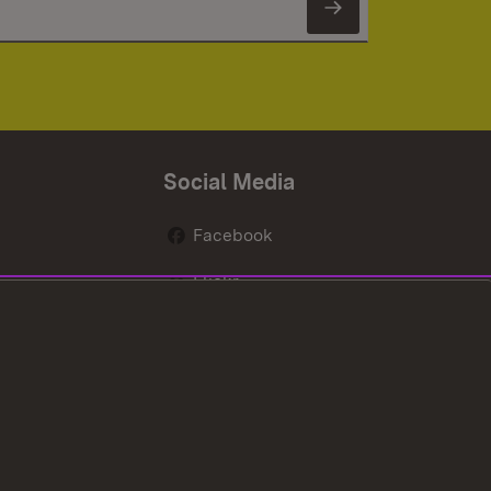
Newsletter 
Social Media
Facebook
Flickr
nen
X / Twitter
Youtube