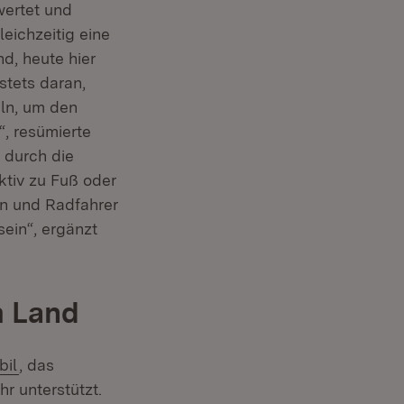
wertet und
et in neuem Fenster)
gleichzeitig eine
nd, heute hier
stets daran,
eln, um den
, resümierte
r durch die
ktiv zu Fuß oder
en und Radfahrer
ein“, ergänzt
m Land
(Öffnet in neuem Fenster)
bil
, das
 unterstützt.