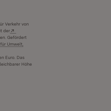
ür Verkehr von
Fenster)
Extern:
t der
m Fenster)
en. Gefördert
für Umwelt,
en Euro. Das
gleichbarer Höhe