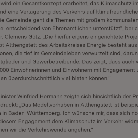
t wird ein Gesamtkonzept erarbeitet, das Klimaschutz i
und eine Verlagerung des Verkehrs auf klimafreundliche
. Die Gemeinde geht die Themen mit großem kommunal
ei entscheidend von Ehrenamtlichen unterstützt“, beric
r. Clemens Götz. „Die hierfür eigens eingerichtete Proj
pt Althengstett des Arbeitskreises Energie besteht aus
nen, die tief im Gemeindeleben verwurzelt sind, darun
glieder und Gewerbetreibende. Das zeigt, dass auch wi
000 Einwohnerinnen und Einwohnern mit Engagement u
en überdurchschnittlich viel bieten können.“
nister Winfried Hermann zeigte sich hinsichtlich der Pr
ruckt: „Das Modellvorhaben in Althengstett ist beispi
in Baden-Württemberg. Ich wünsche mir, dass sich no
iesem Engagement dem Klimaschutz im Verkehr widm
en wir die Verkehrswende angehen.“