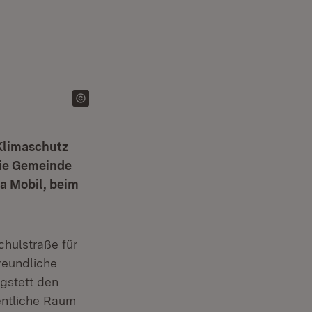
Klimaschutz
die Gemeinde
a Mobil, beim
chulstraße für
reundliche
ngstett den
entliche Raum