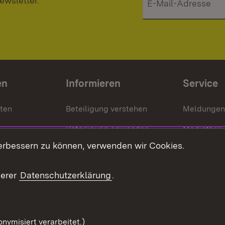
ewsletter.
en
Informieren
Service
nten
Beteiligung verstehen
Meldungen
Beteiligung anwenden
Mediathek
erbessern zu können, verwenden wir Cookies.
ragte
Beteiligung stärken
Publikatio
Beteiligung erleben
Glossar
serer
Datenschutzerklärung
.
Beteiligung erforschen
mung
nymisiert verarbeitet.)