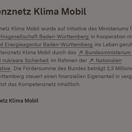
nznetz Klima Mobil
tz Klima Mobil wurde auf Initiative des Ministeriums f
(Öffnet in neuem 
hrsgesellschaft Baden-Württemberg
in Kooperation mi
(Öffnet in neue
nd Energieagentur Baden-Württemberg
ins Leben geruf
Extern:
tenznetz Klima Mobil durch das
Bundesministerium 
(Öffnet in neuem Fenster)
Extern:
 nukleare Sicherheit
im Rahmen der
Nationalen
(Öffnet in neuem Fenster)
ative
. Die Fördersumme des Bundes beträgt 2,3 Million
temberg steuert einen finanziellen Eigenanteil in ver
ützt das Kompetenznetz inhaltlich.
tz Klima Mobil
(Öffnet in neuem Fenster)