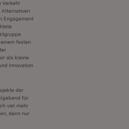
m Verkehr
 Alternativen
em Engagement
htete
ektgruppe
 einem festen
ter
r als kleine
nd Innovation
ojekte der
elgebend für
ch viel mehr
en, denn nur