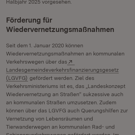
Halbjahr 2025 vorgesehen.
Förderung für
Wiedervernetzungsmaßnahmen
Seit dem 1. Januar 2020 können
Wiedervernetzungsmaßnahmen an kommunalen
Extern:
Verkehrswegen über das
Landesgemeindeverkehrsfinanzierungsgesetz
(Öffnet in neuem Fenster)
(LGVFG)
gefördert werden. Ziel des
Verkehrsministeriums ist es, das „Landeskonzept
Wiedervernetzung an Straßen“ sukzessive auch
an kommunalen Straßen umzusetzen. Zudem
können über das LGVFG auch Querungshilfen zur
Vernetzung von Lebensräumen und
Tierwanderwegen an kommunalen Rad- und
Schienenverkehrswegen gefördert werden. Im