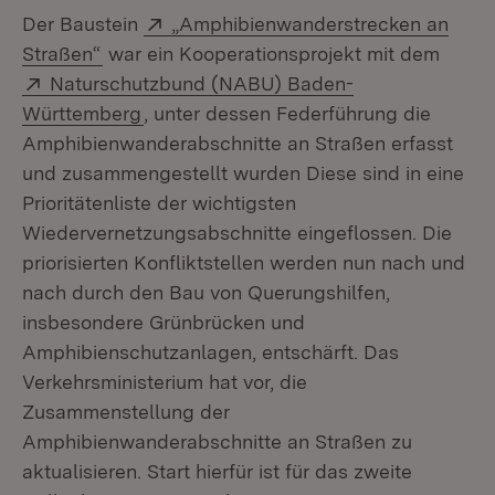
Extern:
Der Baustein
„Amphibienwanderstrecken an
(Öffnet in neuem Fenster)
Straßen“
war ein Kooperationsprojekt mit dem
Extern:
Naturschutzbund (NABU) Baden-
(Öffnet in neuem Fenster)
Württemberg
, unter dessen Federführung die
Amphibienwanderabschnitte an Straßen erfasst
und zusammengestellt wurden Diese sind in eine
Prioritätenliste der wichtigsten
Wiedervernetzungsabschnitte eingeflossen. Die
priorisierten Konfliktstellen werden nun nach und
nach durch den Bau von Querungshilfen,
insbesondere Grünbrücken und
Amphibienschutzanlagen, entschärft. Das
Verkehrsministerium hat vor, die
Zusammenstellung der
Amphibienwanderabschnitte an Straßen zu
aktualisieren. Start hierfür ist für das zweite