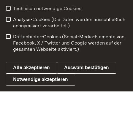
Technisch notwendige Cookies
Zum 
Analyse-Cookies (Die Daten werden ausschließlich
Impressum
Kontakt
anonymisiert verarbeitet.)
Benutzungshinweise
Netiquette
Drittanbieter-Cookies (Social-Media-Elemente von
Barrierefreiheit
Datenschutz
Facebook, X / Twitter und Google werden auf der
gesamten Webseite aktiviert.)
Cookies
Alle akzeptieren
Auswahl bestätigen
Notwendige akzeptieren
Link zum Landesportal