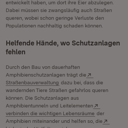
entwickelt haben, um dort ihre Eier abzulegen.
Dabei müssen sie zwangsläufig auch Straßen
queren, wobei schon geringe Verluste den
Populationen nachhaltig schaden können.
Helfende Hände, wo Schutzanlagen
fehlen
Durch den Bau von dauerhaften
Extern:
Amphibienschutzanlagen trägt die
(Öffnet in neuem Fenster)
Straßenbauverwaltung
dazu bei, dass die
wandernden Tiere Straßen gefahrlos queren
können. Die Schutzanlagen aus
Extern:
Amphibientunneln und Leitelementen
(Öffnet in ne
verbinden die wichtigen Lebensräume
der
Extern:
Amphibien miteinander und helfen so, die
(Öffnet in neuem Fenster)