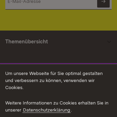
News
Themenübersicht
Social Media
Um unsere Webseite für Sie optimal gestalten
und verbessern zu können, verwenden wir
Facebook
Cookies.
Flickr
Weitere Informationen zu Cookies erhalten Sie in
X / Twitter
unserer
Datenschutzerklärung
.
Youtube