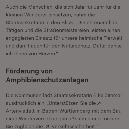
Auch die Menschen, die sich Jahr für Jahr für die
kleinen Wanderer einsetzen, nahm die
Staatssekretärin in den Blick: „Die ehrenamtlich
Tätigen und die Straßenmeistereien leisten einen
engagierten Einsatz für unsere heimische Tierwelt
und damit auch für den Naturschutz. Dafür danke
ich Ihnen von Herzen.“
Förderung von
Amphibienschutzanlagen
Die Kommunen lädt Staatssekretärin Elke Zimmer
Extern:
ausdrücklich ein: „Unterstützen Sie die
(Öffnet in neuem Fenster)
Artenvielfalt
in Baden-Württemberg mit dem Bau
einer Wiedervernetzungsmaßnahme und fördern
Extern:
(Öffnet in neu
Sie zugleich die
Verkehrssicherheit
.“