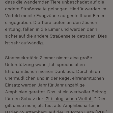
dass die wandernden Tiere unbeschadet auf die
andere Straßenseite gelangen. Hierfür werden im
Vorfeld mobile Fangzäune aufgestellt und Eimer
eingegraben. Die Tiere laufen an den Zäunen
entlang, fallen in die Eimer und werden dann
sicher auf die andere Straßenseite getragen. Dies
ist sehr aufwändig.
Staatssekretärin Zimmer nimmt eine große
Unterstützung wahr: „Ich spreche allen
Ehrenamtlichen meinen Dank aus. Durch ihren
unermüdlichen und in der Regel ehrenamtlichen
Einsatz werden Jahr für Jahr unzählige
Amphibien gerettet. Das ist ein wertvoller Beitrag
Extern:
(Öffnet i
für den Schutz der
biologischen Vielfalt
.“ Dies
gilt umso mehr, als fast alle Amphibienarten in
Extern:
Baden-Württemberg auf der
Roten Liste (PDF)