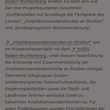
(Öffnet in neuem Fenster)
Baden-Württemberg
erstellt. Es setzt sich aus
den drei Projektbausteinen zusammen:
„Konfliktstellen auf Grundlage der Fachpläne des
Landes“, „Amphibienwanderstrecken an Straßen“
und „Bundesprogramm Wiedervernetzung“.
Extern:
(Öffnet i
„Amphibienwanderstrecken an Straßen"
war
Extern:
ein Kooperationsprojekt mit dem
NABU
(Öffnet in neuem Fenster)
Baden-Württemberg
, unter dessen Federführung
die Erfassung und Zusammenstellung der
Amphibienwanderabschnitte an Straßen erfolgte.
Zahlreiche Ortsgruppen baden-
württembergischer Naturschutzverbände, die
Regierungspräsidien sowie die Stadt- und
Landkreise lieferten wertvolle Daten zu
bekannten Amphibienwanderstrecken zu. Für
jeden Projektbaustein wurden Prioritätenlisten der