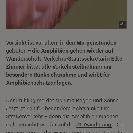
Vorsicht ist vor allem in den Morgenstunden
geboten – die Amphibien gehen wieder auf
Wanderschaft. Verkehrs-Staatssekretärin Elke
Zimmer bittet alle Verkehrsteilnehmer um
besondere Rücksichtnahme und wirbt für
Amphibienschutzanlagen.
Der Frühling meldet sich mit Regen und Sonne.
Jetzt ist Zeit für besondere Achtsamkeit im
Straßenverkehr – denn die Amphibien machen
Extern:
(Öffnet 
sich vermehrt wieder auf die
Wanderung
. Der
genaue Beginn der Wanderungen variiert von Jahr