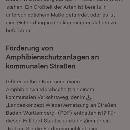
(Öffnet in neuem Fenster)
stehen. Ein Großteil der Arten ist bereits in
unterschiedlichem Maße gefährdet oder es ist
eine Gefährdung in den kommenden Jahren zu
befürchten.
Förderung von
Amphibienschutzanlagen an
kommunalen Straßen
Gibt es in Ihrer Kommune einen
Amphibienwanderabschnitt an einem
Download:
kommunalen Verkehrsweg, der im
„Landeskonzept Wiedervernetzung an Straßen
(Öffnet in neuem Fenste
Baden-Württemberg“ (PDF)
enthalten ist? Für
diesen Fall lädt Staatssekretärin Zimmer ein:
„Nutzen Sie die Fördermöglichkeit, eine