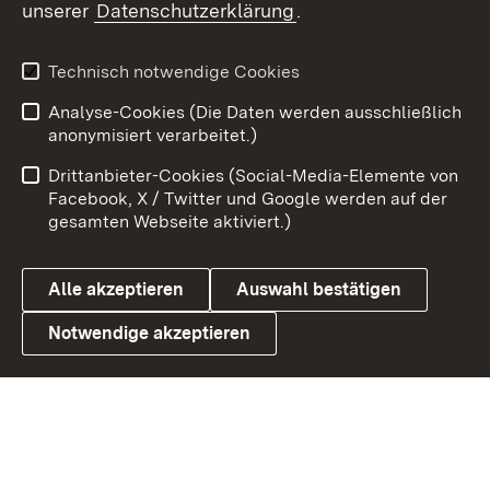
unserer
Datenschutzerklärung
.
Youtube
Technisch notwendige Cookies
Zum 
Analyse-Cookies (Die Daten werden ausschließlich
Impressum
Kontakt
anonymisiert verarbeitet.)
Benutzungshinweise
Netiquette
Drittanbieter-Cookies (Social-Media-Elemente von
Barrierefreiheit
Datenschutz
Facebook, X / Twitter und Google werden auf der
gesamten Webseite aktiviert.)
Cookies
Alle akzeptieren
Auswahl bestätigen
Notwendige akzeptieren
Link zum Landesportal