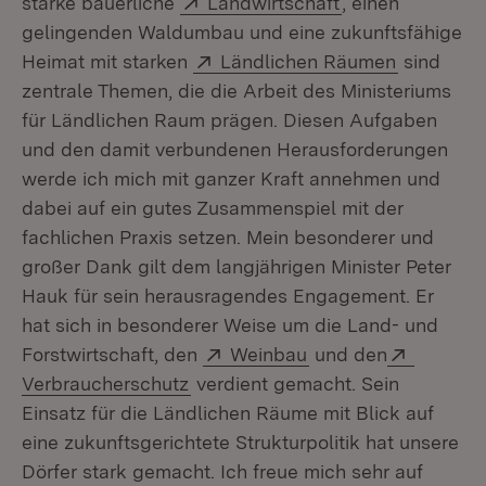
starke bäuerliche
Landwirtschaft
, einen
gelingenden Waldumbau und eine zukunftsfähige
Extern:
(Öffnet i
Heimat mit starken
Ländlichen Räumen
sind
zentrale Themen, die die Arbeit des Ministeriums
für Ländlichen Raum prägen. Diesen Aufgaben
und den damit verbundenen Herausforderungen
werde ich mich mit ganzer Kraft annehmen und
dabei auf ein gutes Zusammenspiel mit der
fachlichen Praxis setzen. Mein besonderer und
großer Dank gilt dem langjährigen Minister Peter
Hauk für sein herausragendes Engagement. Er
hat sich in besonderer Weise um die Land- und
Extern:
(Öffnet in neuem Fe
Extern:
Forstwirtschaft, den
Weinbau
und den
(Öffnet in neuem Fenster)
Verbraucherschutz
verdient gemacht. Sein
Einsatz für die Ländlichen Räume mit Blick auf
eine zukunftsgerichtete Strukturpolitik hat unsere
Dörfer stark gemacht. Ich freue mich sehr auf