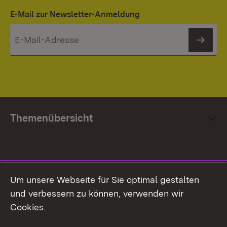
E-Mail zur Newsletter-Anmeldung
News
Themenübersicht
Social Media
Um unsere Webseite für Sie optimal gestalten
und verbessern zu können, verwenden wir
Facebook
Cookies.
Flickr