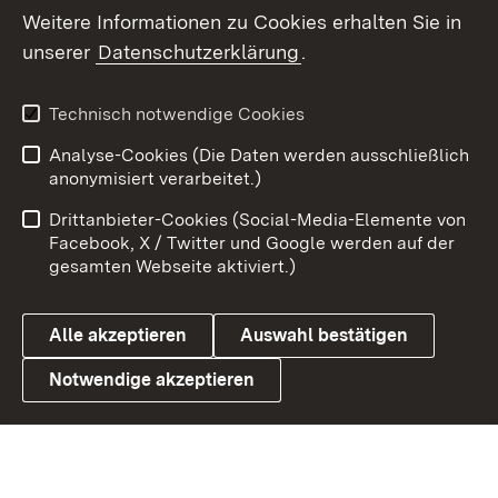
Weitere Informationen zu Cookies erhalten Sie in
X / Twitter
unserer
Datenschutzerklärung
.
Youtube
Technisch notwendige Cookies
Zum 
Analyse-Cookies (Die Daten werden ausschließlich
Impressum
Kontakt
anonymisiert verarbeitet.)
Benutzungshinweise
Netiquette
Drittanbieter-Cookies (Social-Media-Elemente von
Barrierefreiheit
Datenschutz
Facebook, X / Twitter und Google werden auf der
gesamten Webseite aktiviert.)
Cookies
Alle akzeptieren
Auswahl bestätigen
Notwendige akzeptieren
Link zum Landesportal