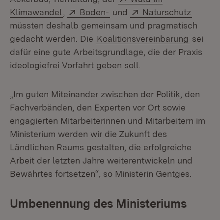
(Öffnet in neuem Fenster)
Extern:
(Öffnet in neuem Fenster)
Extern:
(Öffne
Klimawandel
,
Boden-
und
Naturschutz
müssten deshalb gemeinsam und pragmatisch
gedacht werden. Die
Koalitionsvereinbarung
sei
dafür eine gute Arbeitsgrundlage, die der Praxis
ideologiefrei Vorfahrt geben soll.
„Im guten Miteinander zwischen der Politik, den
Fachverbänden, den Experten vor Ort sowie
engagierten Mitarbeiterinnen und Mitarbeitern im
Ministerium werden wir die Zukunft des
Ländlichen Raums gestalten, die erfolgreiche
Arbeit der letzten Jahre weiterentwickeln und
Bewährtes fortsetzen“, so Ministerin Gentges.
Umbenennung des Ministeriums