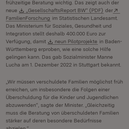
frühzeitige Beratung wichtig. Das zeigt auch der
Download:
(Öffnet in
Ext
neue
„GesellschaftsReport BW“ (PDF)
der
(Öffnet in neuem Fenster)
FamilienForschung
im Statistischen Landesamt.
Das Ministerium für Soziales, Gesundheit und
Integration stellt deshalb 400.000 Euro zur
Download:
(Öffnet in ne
Verfügung, damit
neun Pilotprojekte
in Baden-
Württemberg erproben, wie eine solche Hilfe
gelingen kann. Das gab Sozialminister Manne
Lucha am 1. Dezember 2022 in Stuttgart bekannt.
„Wir müssen verschuldete Familien möglichst früh
erreichen, um insbesondere die Folgen einer
Überschuldung für die Kinder und Jugendlichen
abzuwenden“, sagte der Minister. „Gleichzeitig
muss die Beratung von überschuldeten Familien
stärker auf deren besondere Bedürfnisse
abzielen.“