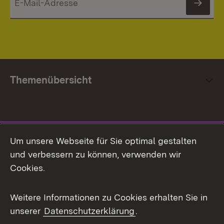
News
Themenübersicht
Social Media
Um unsere Webseite für Sie optimal gestalten
und verbessern zu können, verwenden wir
Facebook
Cookies.
Flickr
Weitere Informationen zu Cookies erhalten Sie in
X / Twitter
unserer
Datenschutzerklärung
.
Youtube