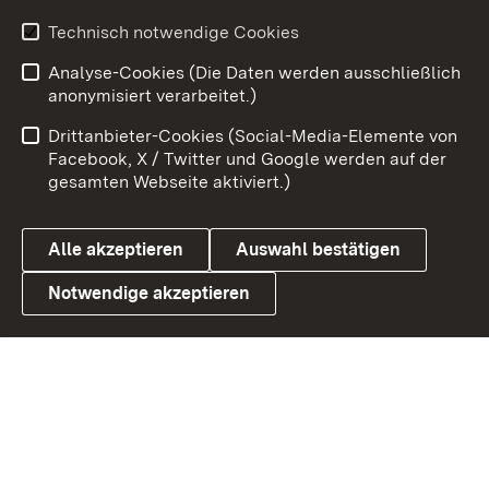
Technisch notwendige Cookies
Zum 
Analyse-Cookies (Die Daten werden ausschließlich
Impressum
Kontakt
anonymisiert verarbeitet.)
Benutzungshinweise
Netiquette
Drittanbieter-Cookies (Social-Media-Elemente von
Barrierefreiheit
Datenschutz
Facebook, X / Twitter und Google werden auf der
gesamten Webseite aktiviert.)
Cookies
Alle akzeptieren
Auswahl bestätigen
Notwendige akzeptieren
Link zum Landesportal