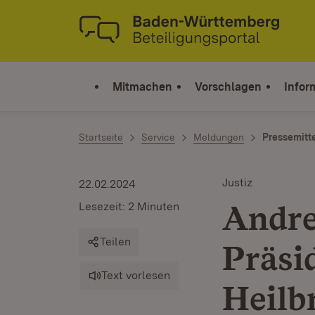
Zum Inhalt springen
Link zur Startseite
Mitmachen
Vorschlagen
Infor
Startseite
Service
Meldungen
Pressemitt
Justiz
22.02.2024
Andre
Lesezeit: 2 Minuten
Teilen
Präsi
Text vorlesen
Heilb