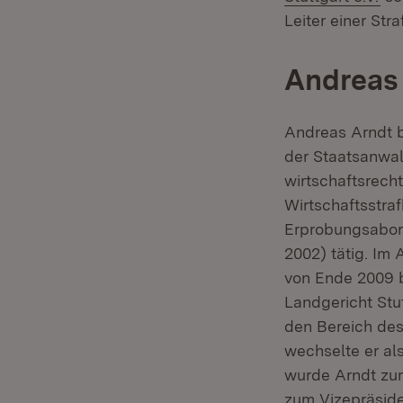
Leiter einer Str
Andreas
Andreas Arndt b
der Staatsanwalt
wirtschaftsrecht
Wirtschaftsstra
Erprobungsabord
2002) tätig. Im 
von Ende 2009 b
Landgericht Stu
den Bereich des
wechselte er al
wurde Arndt zum
zum Vizepräside