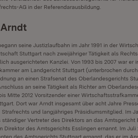
afrechts-AG in der Referendarausbildung.
 Arndt
egann seine Justizlaufbahn im Jahr 1991 in der Wirtsch
schaft Stuttgart nach zweijähriger Tätigkeit als Rechts
lich ausgerichteten Kanzlei. Von 1993 bis 2007 war er i
fkammer am Landgericht Stuttgart (unterbrochen durch
nung an einen Strafsenat des Oberlandesgerichts Stut
Anschluss an seine Tätigkeit als Richter am Oberlandes
is Mitte 2012 Vorsitzender einer Wirtschaftsstrafkamm
ttgart. Dort war Arndt insgesamt über acht Jahre Press
 Strafrechts und langjähriges Präsidiumsmitglied. Im J
s ständiger Vertreter des Direktors an das Amtsgericht
 Direktor des Amtsgerichts Esslingen ernannt. Im Juli
nten des Amtsgerichts Stuttgart ernannt, das er im An