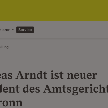
mieren
Service
eilung
as Arndt ist neuer
dent des Amtsgerich
ronn