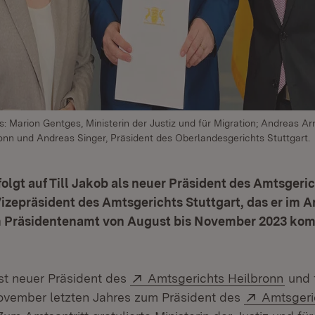
s: Marion Gentges, Ministerin der Justiz und für Migration; Andreas Ar
onn und Andreas Singer, Präsident des Oberlandesgerichts Stuttgart.
olgt auf Till Jakob als neuer Präsident des Amtsgeric
Vizepräsident des Amtsgerichts Stuttgart, das er im 
 Präsidentenamt von August bis November 2023 kom
Extern:
(Öffn
st neuer Präsident des
Amtsgerichts Heilbronn
und f
Extern:
ovember letzten Jahres zum Präsident des
Amtsgeri