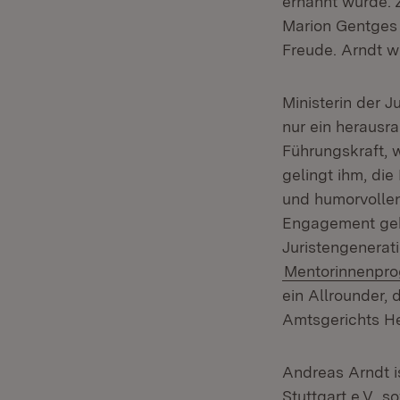
ernannt wurde. Z
Marion Gentges 
Freude. Arndt w
Ministerin der J
nur ein herausr
Führungskraft, 
gelingt ihm, die
und humorvollen
Engagement geh
Juristengenerat
Mentorinnenpro
ein Allrounder, 
Amtsgerichts He
Andreas Arndt is
(Öf
Stuttgart e.V.
sow