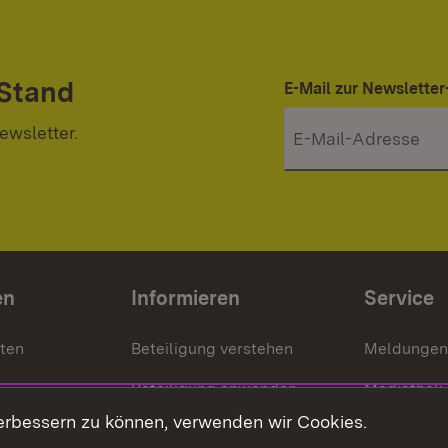
 Stand
E-Mail zur Newslett
ewsletter.
en
Informieren
Service
nten
Beteiligung verstehen
Meldungen
Beteiligung anwenden
Mediathek
erbessern zu können, verwenden wir Cookies.
ragte
Beteiligung stärken
Publikatio