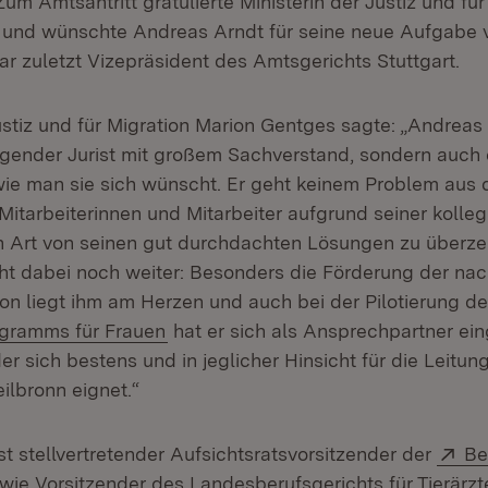
um Amtsantritt gratulierte Ministerin der Justiz und für
und wünschte Andreas Arndt für seine neue Aufgabe v
ar zuletzt Vizepräsident des Amtsgerichts Stuttgart.
ustiz und für Migration Marion Gentges sagte: „Andreas 
agender Jurist mit großem Sachverstand, sondern auch 
wie man sie sich wünscht. Er geht keinem Problem au
 Mitarbeiterinnen und Mitarbeiter aufgrund seiner kolleg
 Art von seinen gut durchdachten Lösungen zu überze
t dabei noch weiter: Besonders die Förderung der na
ion liegt ihm am Herzen und auch bei der Pilotierung d
gramms für Frauen
hat er sich als Ansprechpartner eing
der sich bestens und in jeglicher Hinsicht für die Leitun
ilbronn eignet.“
Ex
t stellvertretender Aufsichtsratsvorsitzender der
Be
fnet in neuem Fenster)
ie Vorsitzender des Landesberufsgerichts für Tierärzte