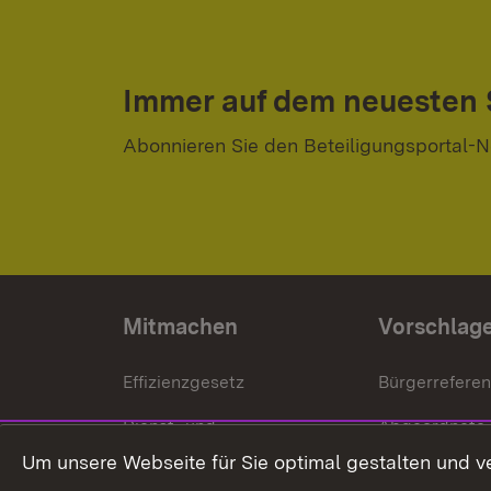
Immer auf dem neuesten
Abonnieren Sie den Beteiligungsportal-N
Mitmachen
Vorschlag
Effizienzgesetz
Bürgerrefere
Dienst- und
Abgeordnete
Versorgungsbezüge
Um unsere Webseite für Sie optimal gestalten und v
Bürgerbeauft