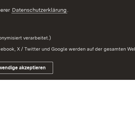
Beteiligung erleben
Glossar
serer
Datenschutzerklärung
.
Beteiligung erforschen
mung
nymisiert verarbeitet.)
ebook, X / Twitter und Google werden auf der gesamten Webs
Impressum
Kontakt
Benutzungshinweise
Netiqu
wendige akzeptieren