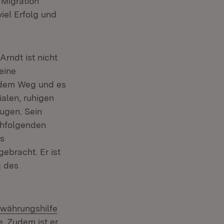
 Migration
iel Erfolg und
Arndt ist nicht
eine
s dem Weg und es
ialen, ruhigen
ugen. Sein
chfolgenden
es
ebracht. Er ist
g des
tern:
währungshilfe
. Zudem ist er