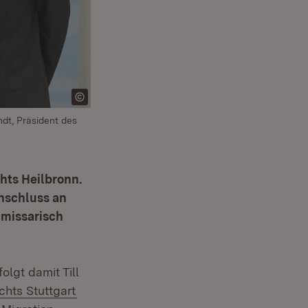
ndt, Präsident des
hts Heilbronn.
Anschluss an
missarisch
et in neuem Fenster)
olgt damit Till
(Öffnet in neuem Fenster)
chts Stuttgart